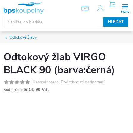
Přejít
NÁKUPNÍ
KOŠÍK
na
obsah
HLEDAT
Odtokové žlaby
Odtokový žlab VIRGO
BLACK 90 (barva:černá)
Podrobnosti hodnocení
Neohodnoceno
Kód produktu:
OL-90-VBL