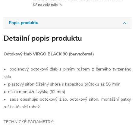
Kč na celý nákup.
Popis produktu
Detailní popis produktu
Odtokový žlab VIRGO BLACK 90 (barva:černá)
• podlahový odtokový žlab s plným roštem z černého tvrzeného
skla
• plastový sifón čištěný shora s kapacitou průtoku až 56 l/min
• nízká montážní výška (62 mm)
• sada obsahuje: odtokový žlab, odtokový sifon, montážní patky,
rošt a těsnící rohož
TECHNICKÉ PARAMETRY: