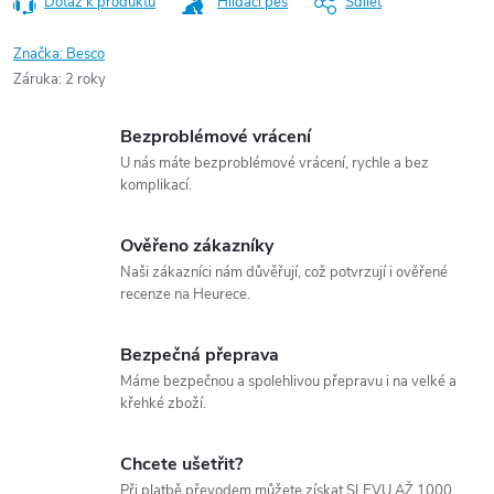
Dotaz k produktu
Hlídací pes
Sdílet
Značka:
Besco
Záruka
:
2 roky
Bezproblémové vrácení
U nás máte bezproblémové vrácení, rychle a bez
komplikací.
Ověřeno zákazníky
Naši zákazníci nám důvěřují, což potvrzují i ověřené
recenze na Heurece.
Bezpečná přeprava
Máme bezpečnou a spolehlivou přepravu i na velké a
křehké zboží.
Chcete ušetřit?
Při platbě převodem můžete získat SLEVU AŽ 1000