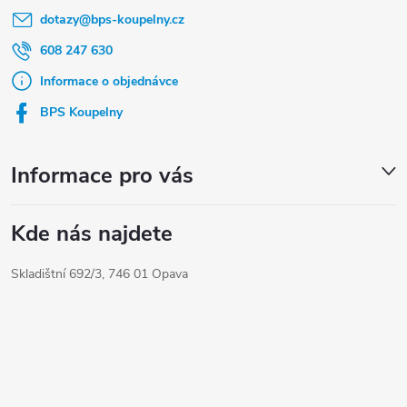
dotazy
@
bps-koupelny.cz
p
a
608 247 630
t
Informace o objednávce
í
BPS Koupelny
Informace pro vás
Kde nás najdete
Skladištní 692/3, 746 01 Opava