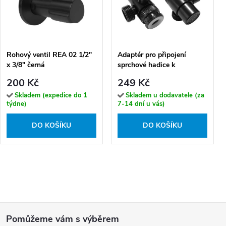
Rohový ventil REA 02 1/2"
Adaptér pro připojení
x 3/8" černá
sprchové hadice k
umyvadlové baterii s
200 Kč
249 Kč
výtokem a přepínačem
funkcí - CPN_71BD, černá
Skladem (expedice do 1
Skladem u dodavatele (za
týdne)
7-14 dní u vás)
mat
DO KOŠÍKU
DO KOŠÍKU
Z
á