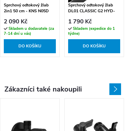
Sprchový odtokový žlab
Sprchový odtokový žlab
2in1 50 cm - KNS N05D
DL01 CLASSIC G2 HYD-
2685 60 cm, černá
2 090 Kč
1 790 Kč
Skladem u dodavatele (za
Skladem (expedice do 1
7-14 dní u vás)
týdne)
DO KOŠÍKU
DO KOŠÍKU
Zákazníci také nakoupili