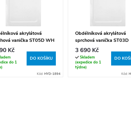
élníková akrylátová
Obdélníková akrylátová
chová vanička ST05D WH
sprchová vanička ST03D
x70 bílá
130x80 bílá
90 Kč
3 690 Kč
ladem
Skladem
DO KOŠÍKU
DO KOŠ
edice do 1
(expedice do 1
e)
týdne)
Kód:
HYD-1894
Kód:
H