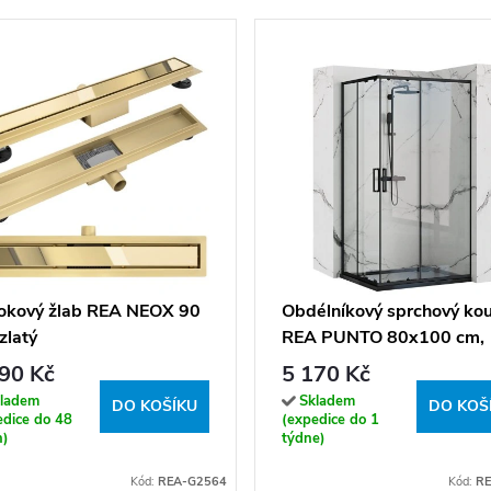
okový žlab REA NEOX 90
Obdélníkový sprchový ko
zlatý
REA PUNTO 80x100 cm,
černý/transparent - bez
90 Kč
5 170 Kč
vaničky
ladem
Skladem
DO KOŠÍKU
DO KOŠ
edice do 48
(expedice do 1
n)
týdne)
Kód:
REA-G2564
Kód:
RE