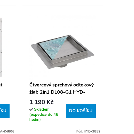
Čtverco
žlab D
3860 15
1 190 
ut
Čtvercový sprchový odtokový
žlab 2in1 DL08-G1 HYD-
Sklade
(expedice
3859 15x15 cm, satén
1 190 Kč
hodin)
Skladem
ÍKU
DO KOŠÍKU
(expedice do 48
hodin)
A-K4806
Kód:
HYD-3859