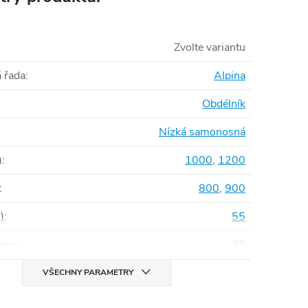
Zvolte variantu
 řada
:
Alpina
Obdélník
Nízká samonosná
)
:
1000
,
1200
:
800
,
900
)
:
55
mm)
:
35
VŠECHNY PARAMETRY