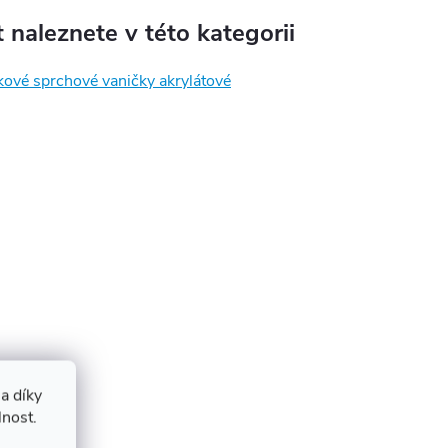
 naleznete v této kategorii
kové sprchové vaničky akrylátové
a díky
lnost.