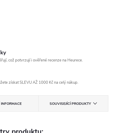
íky
řují, což potvrzují i ověřené recenze na Heurece.
žete získat SLEVU AŽ 1000 Kč na celý nákup.
Í INFORMACE
SOUVISEJÍCÍ PRODUKTY
try produktu: