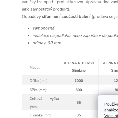
vaničky lze opatřit protiskluzovou úpravou dna va
jako samostatný produkt).
Odpadový
sifon není součástí balení
(prodává se ja
samonosná
instalace na podlahu, nebo zapuštění do podla
odtok ø 90 mm
ALPINA R 100x80
ALPINA 
Model:
SlimLine
Slim
Délka (mm):
1000
12
Šířka (mm):
800
8
Celková výška
55
5
Použív
(mm):
analýze
Hloubka (mm):
35
Více in
3