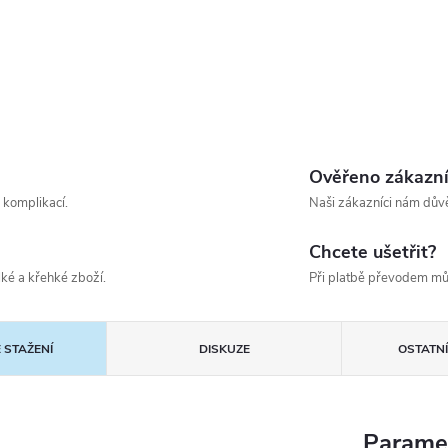
Ověřeno zákazn
 komplikací.
Naši zákazníci nám důvě
Chcete ušetřit?
ké a křehké zboží.
Při platbě převodem mů
 STAŽENÍ
DISKUZE
OSTATN
Parame