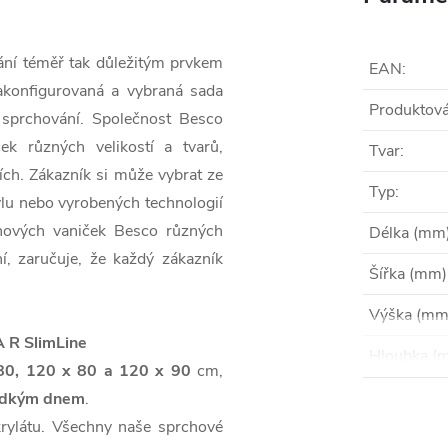
ání téměř tak důležitým prvkem
EAN
:
akonfigurovaná a vybraná sada
Produktová
 sprchování. Společnost Besco
ek různých velikostí a tvarů,
Tvar
:
ch. Zákazník si může vybrat ze
Typ
:
lu nebo vyrobených technologií
chových vaniček Besco různých
Délka (mm
í, zaručuje, že každý zákazník
Šířka (mm)
Výška (mm
 R SlimLine
Hloubka (
80, 120 x 80 a 120 x 90
cm,
ladkým dnem
.
krylátu. Všechny naše sprchové