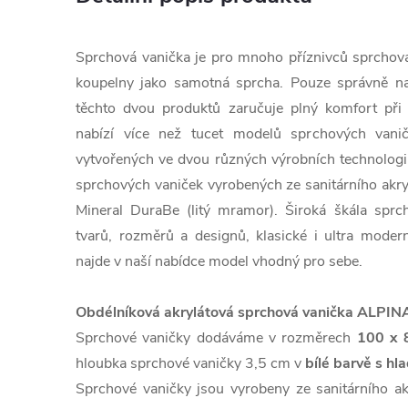
Sprchová vanička je pro mnoho příznivců sprchov
koupelny jako samotná sprcha. Pouze správně n
těchto dvou produktů zaručuje plný komfort při
nabízí více než tucet modelů sprchových vanič
vytvořených ve dvou různých výrobních technologií
sprchových vaniček vyrobených ze sanitárního akry
Mineral DuraBe (litý mramor). Široká škála spr
tvarů, rozměrů a designů, klasické i ultra modern
najde v naší nabídce model vhodný pro sebe.
Obdélníková akrylátová sprchová vanička ALPINA
Sprchové vaničky dodáváme v rozměrech
100 x 
hloubka sprchové vaničky 3,5 cm v
bílé barvě s h
Sprchové vaničky jsou vyrobeny ze sanitárního a