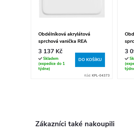
Obdélníková akrylátová
Obd
sprchová vanička REA
spr
BELMOND 120x90 bílá,
110
3 137 Kč
3 0
krytka - kartáčovaná měď
Skladem
Sk
DO KOŠÍKU
(expedice do 1
(exp
týdne)
týdn
Kód:
KPL-04373
Zákazníci také nakoupili