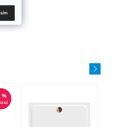
asím
2 %
83 Kč