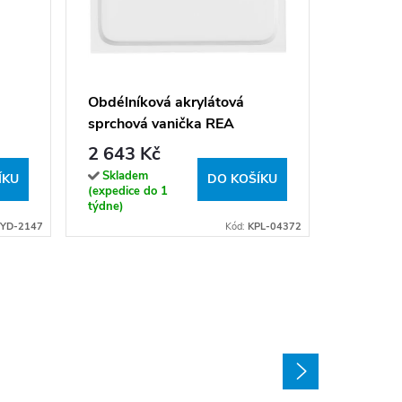
Obdélní
sprchov
80x70 b
2 790 
Obdélníková akrylátová
sprchová vanička REA
Sklade
(expedice
BELMOND 100x80 bílá,
2 643 Kč
hodin)
krytka - kartáčovaná měď
Skladem
ÍKU
DO KOŠÍKU
(expedice do 1
týdne)
YD-2147
Kód:
KPL-04372