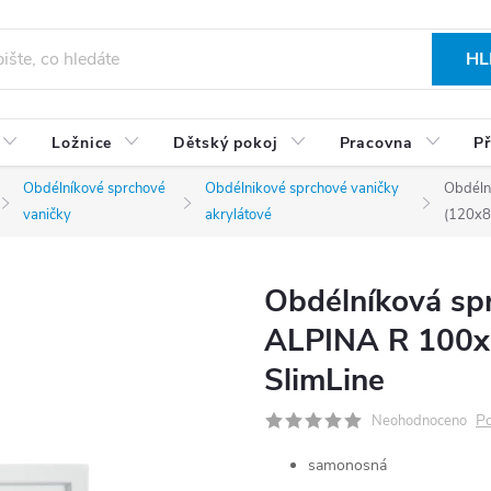
HL
Ložnice
Dětský pokoj
Pracovna
Př
Obdélníkové sprchové
Obdélnikové sprchové vaničky
Obdéln
vaničky
akrylátové
(120x8
Obdélníková spr
ALPINA R 100x
SlimLine
Po
Neohodnoceno
samonosná