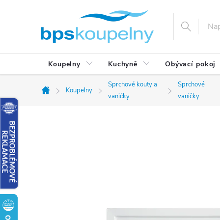
Přejít
na
obsah
Koupelny
Kuchyně
Obývací pokoj
Sprchové kouty a
Sprchové
Koupelny
Domů
vaničky
vaničky