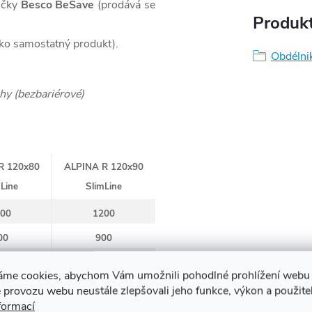
ničky
Besco BeSave
(prodává se
Produkt
ko samostatný produkt).
Obdélni
hy (bezbariérové)
R 120x80
ALPINA R 120x90
Line
SlimLine
00
1200
00
900
5
55
áme cookies, abychom Vám umožnili pohodlné prohlížení webu 
 provozu webu neustále zlepšovali jeho funkce, výkon a použite
formací
5
35