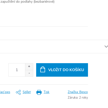
 zapuštění do podlahy (bezbariérové)
VLOŽIT DO KOŠÍKU
dací pes
Sdílet
Tisk
Značka:
Besco
Záruka
:
2 roky