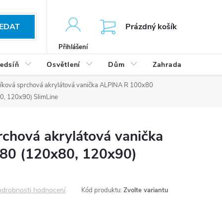
KOŠÍK
EDAT
Prázdný košík
Přihlášení
edsíň
Osvětlení
Dům
Zahrada
Výp
íková sprchová akrylátová vanička ALPINA R 100x80
0, 120x90) SlimLine
chová akrylátová vanička
80 (120x80, 120x90)
drobnosti hodnocení
Kód produktu:
Zvolte variantu