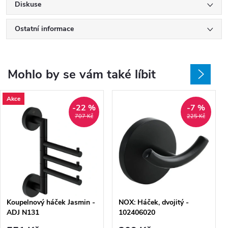
Diskuse
Ostatní informace
Mohlo by se vám také líbit
Akce
-22 %
-7 %
707 Kč
225 Kč
Koupelnový háček Jasmin -
NOX: Háček, dvojitý -
ADJ N131
102406020