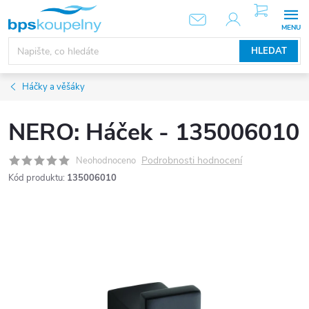
Přejít
NÁKUPNÍ
KOŠÍK
na
obsah
HLEDAT
Háčky a věšáky
NERO: Háček - 135006010
Podrobnosti hodnocení
Neohodnoceno
Kód produktu:
135006010