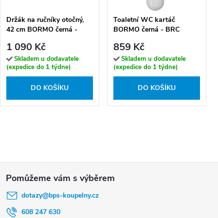
Držák na ručníky otočný,
Toaletní WC kartáč
42 cm BORMO černá -
BORMO černá - BRC
BRC 11096-90
11094KU-90
1 090 Kč
859 Kč
Skladem u dodavatele
Skladem u dodavatele
(expedice do 1 týdne)
(expedice do 1 týdne)
DO KOŠÍKU
DO KOŠÍKU
Z
á
dotazy
@
bps-koupelny.cz
p
a
608 247 630