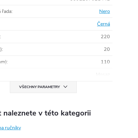
 řada
:
Nero
Černá
:
220
)
:
20
mm)
:
110
Mosaz
VŠECHNY PARAMETRY
 naleznete v této kategorii
na ručníky