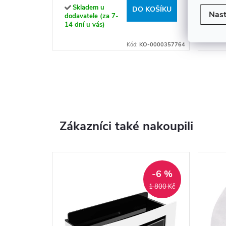
Skladem u
Sk
DO KOŠÍKU
Nast
dodavatele (za 7-
doda
14 dní u vás)
(exp
týdn
Kód:
KO-0000357764
Zákazníci také nakoupili
-6 %
1 800 Kč