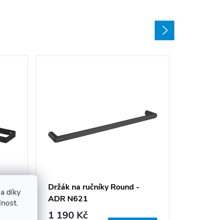
Držák r
N622
1 790 
60
Držák na ručníky Round -
a díky
ADR N621
Sklade
lnost.
dodavatel
1 190 Kč
14 dní u v