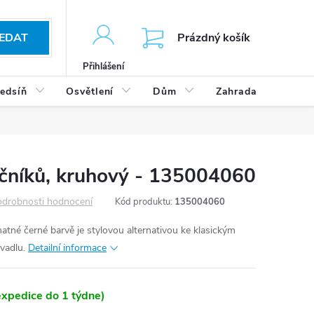
KOŠÍK
EDAT
Prázdný košík
Přihlášení
edsíň
Osvětlení
Dům
Zahrada
Výp
čníků, kruhový - 135004060
drobnosti hodnocení
Kód produktu:
135004060
né černé barvě je stylovou alternativou ke klasickým
yvadlu.
Detailní informace
xpedice do 1 týdne)