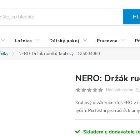
HL
Ložnice
Dětský pokoj
Pracovna
Př
čníky
NERO: Držák ručníků, kruhový - 135004060
NERO: Držák ru
Po
Neohodnoceno
Kruhový držák ručníků NERO v mat
tyčím. Perfektní pro ručník k um
Skladem u dodavatele (e