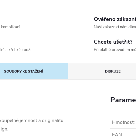
Ověřeno zákazn
 komplikací.
Naši zákazníci nám důvě
Chcete ušetřit?
ké a křehké zboží.
Při platbě převodem mů
SOUBORY KE STAŽENÍ
DISKUZE
Parame
oupelně jemnost a originalitu.
Hmotnost
:
ign.
EAN
: