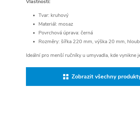
Vlastnosti:
Tvar: kruhový
Materiál: mosaz
Povrchová úprava: černá
Rozměry: šířka 220 mm, výška 20 mm, hlou
Ideální pro menší ručníky u umyvadla, kde vynikne j
Zobrazit všechny produkty