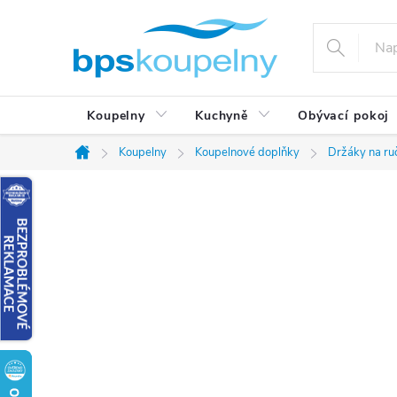
Přejít
na
obsah
Koupelny
Kuchyně
Obývací pokoj
Koupelny
Koupelnové doplňky
Držáky na ru
Domů