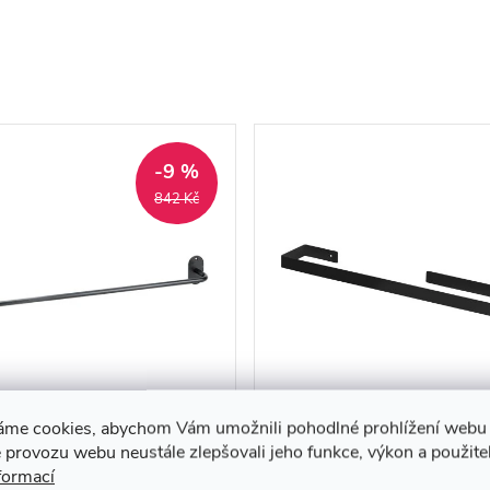
-9 %
842 Kč
Y01: Držák ručníků, 600
Držák na ručníky Mokko 
áme cookies, abychom Vám umožnili pohodlné prohlížení webu 
 černá - 164104240
cm - ADM N621
 provozu webu neustále zlepšovali jeho funkce, výkon a použite
formací
9 Kč
199 Kč