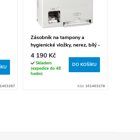
Sprchov
AWD02
238 K
,
Zásobník na tampony a
hygienické vložky, nerez, bílý -
Sklade
dodavatel
101403278
4 190 Kč
14 dní u v
Skladem
DO KOŠÍKU
ÍKU
(expedice do 48
hodin)
1403287
Kód:
101403278