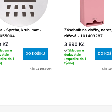
a - Sprcha, kruh, mat -
Zásobník na vložky, nerez
055004
růžová - 101403287
9 Kč
3 890 Kč
ladem u
Skladem u
DO KOŠÍKU
DO KOŠ
vatele
dodavatele
edice do 1
(expedice do 1
e)
týdne)
Kód:
111055004
Kód:
10