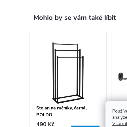
Mohlo by se vám také líbit
Stojan na ručníky, černá,
EAS
Použív
POLDO
mm,
analýze
490 Kč
Více in
75