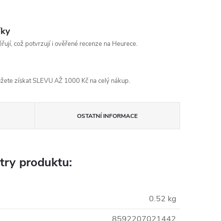
íky
řují, což potvrzují i ověřené recenze na Heurece.
žete získat SLEVU AŽ 1000 Kč na celý nákup.
OSTATNÍ INFORMACE
try produktu:
0.52 kg
8592207021442