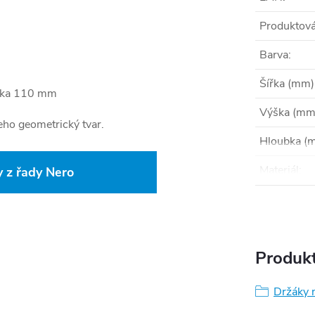
Produktová
Barva
:
Šířka (mm)
bka 110 mm
Výška (mm
eho geometrický tvar.
Hloubka (
Materiál
:
 z řady Nero
Produkt
Držáky 