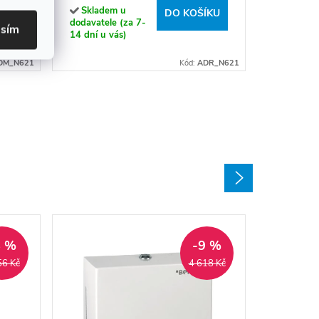
Skladem u
ÍKU
DO KOŠÍKU
dodavatele (za 7-
asím
14 dní u vás)
DM_N621
Kód:
ADR_N621
8 %
-9 %
56 Kč
4 618 Kč