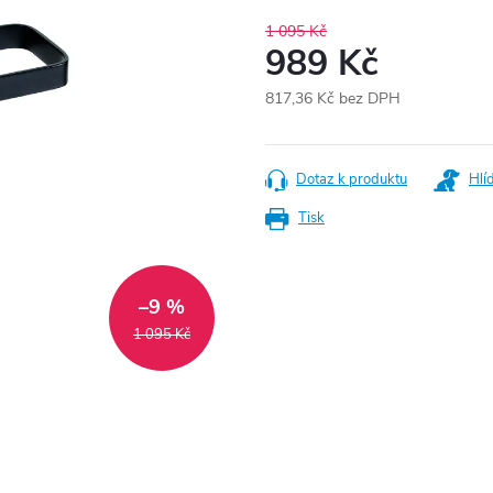
1 095 Kč
989 Kč
817,36 Kč bez DPH
Měrná
cena:
Dotaz k produktu
Hlí
Tisk
–9 %
1 095 Kč