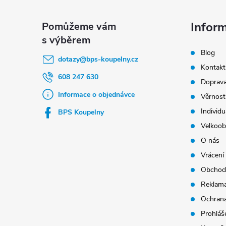
á
p
Infor
a
Blog
t
dotazy
@
bps-koupelny.cz
Kontakt
í
608 247 630
Doprava
Informace o objednávce
Věrnost
Individu
BPS Koupelny
Velkoob
O nás
Vrácení
Obchod
Reklama
Ochrana
Prohláše