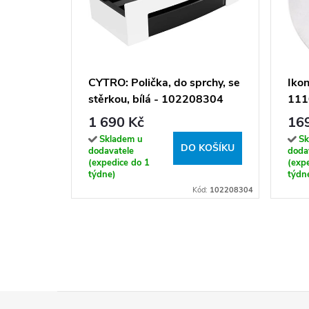
CYTRO: Polička, do sprchy, se
Ikon
stěrkou, bílá - 102208304
111
1 690 Kč
16
Skladem u
Sk
DO KOŠÍKU
dodavatele
doda
(expedice do 1
(exp
týdne)
týdn
Kód:
102208304
Z