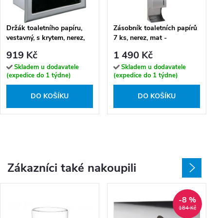
Držák toaletního papíru,
Zásobník toaletních papírů
vestavný, s krytem, nerez,
7 ks, nerez, mat -
lesk - 104112121
101003165
919 Kč
1 490 Kč
Skladem u dodavatele
Skladem u dodavatele
(expedice do 1 týdne)
(expedice do 1 týdne)
DO KOŠÍKU
DO KOŠÍKU
Zákazníci také nakoupili
-8 %
184 Kč