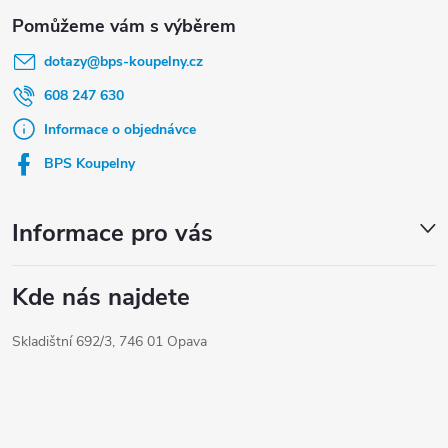
Z
á
dotazy
@
bps-koupelny.cz
p
a
608 247 630
t
Informace o objednávce
í
BPS Koupelny
Informace pro vás
Kde nás najdete
Skladištní 692/3, 746 01 Opava