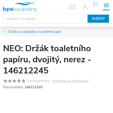
Přejít
NÁKUPNÍ
KOŠÍK
na
obsah
HLEDAT
Držáky a zásobníky na toaletní papír
NEO: Držák toaletního
papíru, dvojitý, nerez -
146212245
Podrobnosti hodnocení
Neohodnoceno
Kód produktu:
146212245