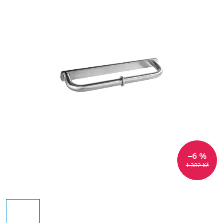
–6 %
1 382 Kč