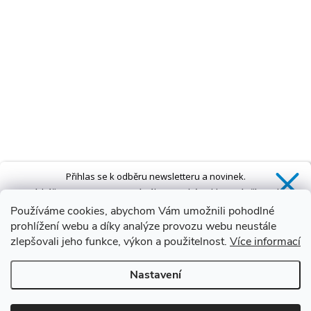
Přihlas se k odběru newsletteru a novinek.
Získáš
SLEVU 5 %
na první nákup a také exkluzivní přístup k
novinkám, slevám a dalším speciálním nabídkám.*
Používáme cookies, abychom Vám umožnili pohodlné
prohlížení webu a díky analýze provozu webu neustále
zlepšovali jeho funkce, výkon a použitelnost.
Více informací
Ano, chci se přihlásit
Nastavení
Zásady zpracování osobních údajů