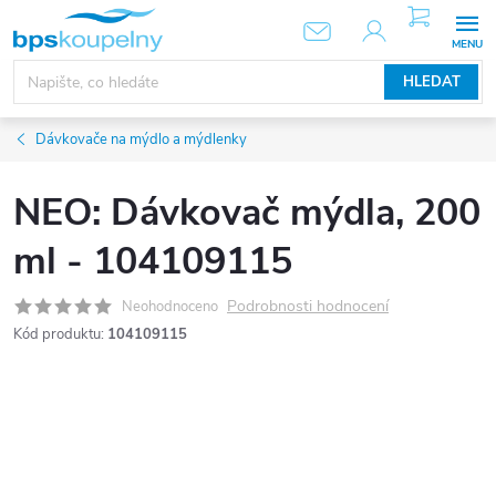
Přejít
NÁKUPNÍ
KOŠÍK
na
obsah
HLEDAT
Dávkovače na mýdlo a mýdlenky
NEO: Dávkovač mýdla, 200
ml - 104109115
Podrobnosti hodnocení
Neohodnoceno
Kód produktu:
104109115