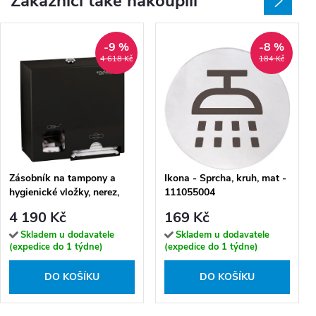
Zákazníci také nakoupili
-9 %
-8 %
4 618 Kč
184 Kč
Zásobník na tampony a
Ikona - Sprcha, kruh, mat -
hygienické vložky, nerez,
111055004
černý - 101403276
4 190 Kč
169 Kč
Skladem u dodavatele
Skladem u dodavatele
(expedice do 1 týdne)
(expedice do 1 týdne)
DO KOŠÍKU
DO KOŠÍKU