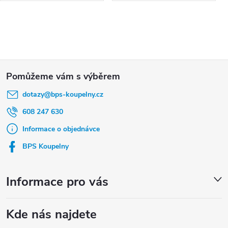
Z
á
dotazy
@
bps-koupelny.cz
p
a
608 247 630
t
Informace o objednávce
í
BPS Koupelny
Informace pro vás
Kde nás najdete