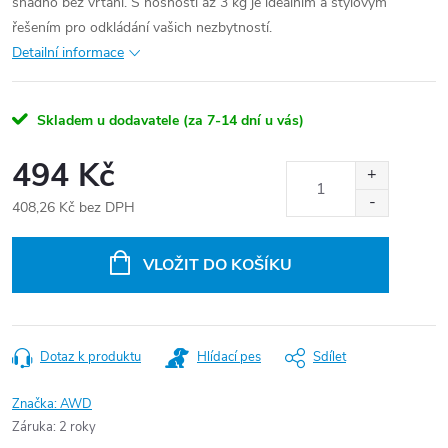
snadno bez vrtání. S nosností až 3 kg je ideálním a stylovým
řešením pro odkládání vašich nezbytností.
Detailní informace
Skladem u dodavatele (za 7-14 dní u vás)
494 Kč
408,26 Kč bez DPH
Měrná
cena:
VLOŽIT DO KOŠÍKU
Dotaz k produktu
Hlídací pes
Sdílet
Značka:
AWD
Záruka
:
2 roky