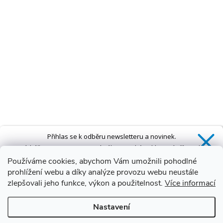
Přihlas se k odběru newsletteru a novinek.
Získáš
SLEVU 5 %
na první nákup a také exkluzivní přístup k
novinkám, slevám a dalším speciálním nabídkám.*
Používáme cookies, abychom Vám umožnili pohodlné
prohlížení webu a díky analýze provozu webu neustále
zlepšovali jeho funkce, výkon a použitelnost.
Více informací
Ano, chci se přihlásit
Nastavení
Zásady zpracování osobních údajů