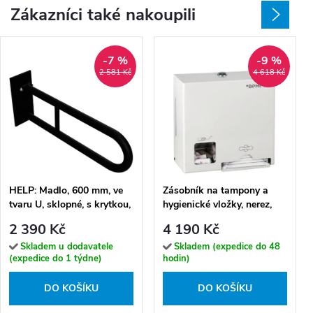
Zákazníci také nakoupili
-7 %
-9 %
2 581 Kč
4 618 Kč
HELP: Madlo, 600 mm, ve
Zásobník na tampony a
tvaru U, sklopné, s krytkou,
hygienické vložky, nerez,
černá - 301607270
bílý - 101403278
2 390 Kč
4 190 Kč
Skladem u dodavatele
Skladem (expedice do 48
(expedice do 1 týdne)
hodin)
DO KOŠÍKU
DO KOŠÍKU