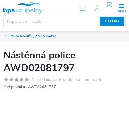
Přejít
NÁKUPNÍ
KOŠÍK
na
obsah
HLEDAT
Police a poličky do koupelny
Nástěnná police
AWD02081797
Podrobnosti hodnocení
Neohodnoceno
Kód produktu:
AWD02081797