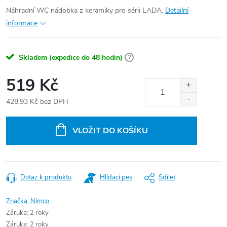
Náhradní WC nádobka z keramiky pro sérii LADA.
Detailní
informace
Skladem (expedice do 48 hodin)
?
519 Kč
428,93 Kč bez DPH
Měrná
cena:
VLOŽIT DO KOŠÍKU
Dotaz k produktu
Hlídací pes
Sdílet
Značka:
Nimco
Záruka
:
2 roky
Záruka
:
2 roky