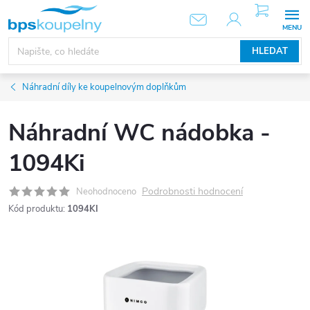
Přejít
NÁKUPNÍ
KOŠÍK
na
obsah
HLEDAT
Náhradní díly ke koupelnovým doplňkům
Náhradní WC nádobka -
1094Ki
Podrobnosti hodnocení
Neohodnoceno
Kód produktu:
1094KI