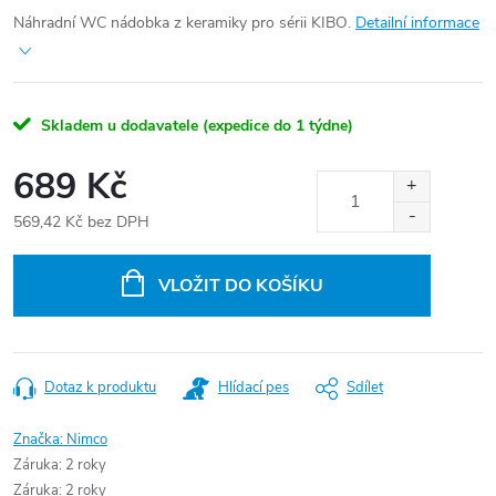
Náhradní WC nádobka z keramiky pro sérii KIBO.
Detailní informace
Skladem u dodavatele (expedice do 1 týdne)
689 Kč
569,42 Kč bez DPH
Měrná
cena:
VLOŽIT DO KOŠÍKU
Dotaz k produktu
Hlídací pes
Sdílet
Značka:
Nimco
Záruka
:
2 roky
Záruka
:
2 roky