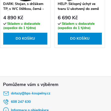
DARK: Stojan, s držákem
HELP: Sklopný úchyt ve
TP, s WC štětkou, černá -
tvaru U ukotvený do země
104836110
850 mm, nerez, lesk, bez
4 890 Kč
6 690 Kč
krytky - 301107321
Skladem u dodavatele
Skladem u dodavatele
(expedice do 1 týdne)
(expedice do 1 týdne)
DO KOŠÍKU
DO KOŠÍKU
Z
á
dotazy
@
bps-koupelny.cz
p
a
608 247 630
t
Informace o objednávce