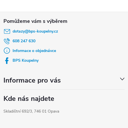
Z
á
dotazy
@
bps-koupelny.cz
p
a
608 247 630
t
Informace o objednávce
í
BPS Koupelny
Informace pro vás
Kde nás najdete
Skladištní 692/3, 746 01 Opava