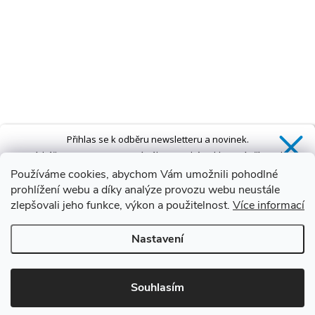
Přihlas se k odběru newsletteru a novinek.
Získáš
SLEVU 5 %
na první nákup a také exkluzivní přístup k
novinkám, slevám a dalším speciálním nabídkám.*
Používáme cookies, abychom Vám umožnili pohodlné
prohlížení webu a díky analýze provozu webu neustále
zlepšovali jeho funkce, výkon a použitelnost.
Více informací
Ano, chci se přihlásit
Nastavení
Zásady zpracování osobních údajů
*Sleva neplatí na vany s dvířky AVO a VOVO
Souhlasím