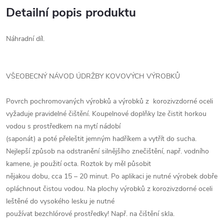
Detailní popis produktu
Náhradní díl.
VŠEOBECNÝ NÁVOD ÚDRŽBY KOVOVÝCH VÝROBKŮ
Povrch pochromovaných výrobků a výrobků z korozivzdorné oceli
vyžaduje pravidelné čištění. Koupelnové doplňky lze čistit horkou
vodou s prostředkem na mytí nádobí
(saponát) a poté přeleštit jemným hadříkem a vytřít do sucha.
Nejlepší způsob na odstranění silnějšího znečištění, např. vodního
kamene, je použití octa. Roztok by měl působit
nějakou dobu, cca 15 – 20 minut. Po aplikaci je nutné výrobek dobře
opláchnout čistou vodou. Na plochy výrobků z korozivzdorné oceli
leštěné do vysokého lesku je nutné
používat bezchlórové prostředky! Např. na čištění skla.