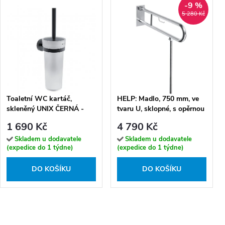
-9 %
5 280 Kč
Toaletní WC kartáč,
HELP: Madlo, 750 mm, ve
skleněný UNIX ČERNÁ -
tvaru U, sklopné, s opěrnou
UNC 13094W-90
nohou, s držákem TP, s
1 690 Kč
4 790 Kč
krytkou, nerez, lesk -
301407301N
Skladem u dodavatele
Skladem u dodavatele
(expedice do 1 týdne)
(expedice do 1 týdne)
DO KOŠÍKU
DO KOŠÍKU