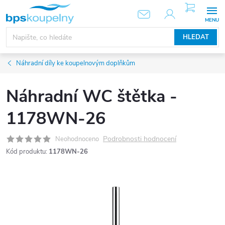
Přejít
NÁKUPNÍ
KOŠÍK
na
obsah
HLEDAT
Náhradní díly ke koupelnovým doplňkům
Náhradní WC štětka -
1178WN-26
Podrobnosti hodnocení
Neohodnoceno
Kód produktu:
1178WN-26