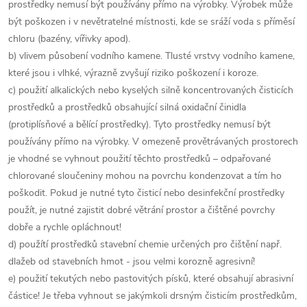
prostředky nemusí být používány přímo na výrobky. Výrobek může
být poškozen i v nevětratelné místnosti, kde se sráží voda s příměsí
chloru (bazény, vířivky apod).
b) vlivem působení vodního kamene. Tlusté vrstvy vodního kamene,
které jsou i vlhké, výrazně zvyšují riziko poškození i koroze.
c) použití alkalických nebo kyselých silně koncentrovaných čisticích
prostředků a prostředků obsahující silná oxidační činidla
(protiplísňové a bělící prostředky). Tyto prostředky nemusí být
používány přímo na výrobky. V omezeně provětrávaných prostorech
je vhodné se vyhnout použití těchto prostředků – odpařované
chlorované sloučeniny mohou na povrchu kondenzovat a tím ho
poškodit. Pokud je nutné tyto čisticí nebo desinfekční prostředky
použít, je nutné zajistit dobré větrání prostor a čištěné povrchy
dobře a rychle opláchnout!
d) použítí prostředků stavební chemie určených pro čištění např.
dlažeb od stavebních hmot - jsou velmi korozně agresivní!
e) použití tekutých nebo pastovitých písků, které obsahují abrasivní
částice! Je třeba vyhnout se jakýmkoli drsným čisticím prostředkům,