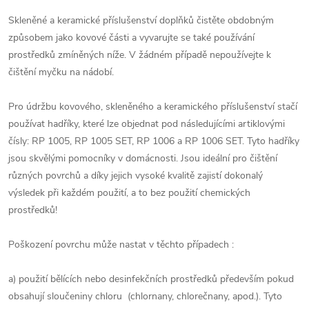
Skleněné a keramické příslušenství doplňků čistěte obdobným
způsobem jako kovové části a vyvarujte se také používání
prostředků zmíněných níže. V žádném případě nepoužívejte k
čištění myčku na nádobí.
Pro údržbu kovového, skleněného a keramického příslušenství stačí
používat hadříky, které lze objednat pod následujícími artiklovými
čísly: RP 1005, RP 1005 SET, RP 1006 a RP 1006 SET. Tyto hadříky
jsou skvělými pomocníky v domácnosti. Jsou ideální pro čištění
různých povrchů a díky jejich vysoké kvalitě zajistí dokonalý
výsledek při každém použití, a to bez použití chemických
prostředků!
Poškození povrchu může nastat v těchto případech :
a) použití bělících nebo desinfekčních prostředků především pokud
obsahují sloučeniny chloru (chlornany, chlorečnany, apod.). Tyto