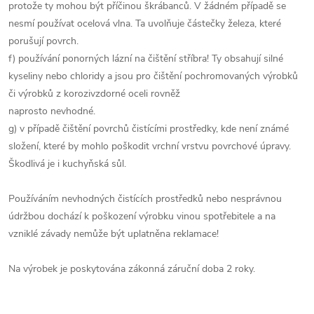
protože ty mohou být příčinou škrábanců. V žádném případě se
nesmí používat ocelová vlna. Ta uvolňuje částečky železa, které
porušují povrch.
f) používání ponorných lázní na čištění stříbra! Ty obsahují silné
kyseliny nebo chloridy a jsou pro čištění pochromovaných výrobků
či výrobků z korozivzdorné oceli rovněž
naprosto nevhodné.
g) v případě čištění povrchů čistícími prostředky, kde není známé
složení, které by mohlo poškodit vrchní vrstvu povrchové úpravy.
Škodlivá je i kuchyňská sůl.
Používáním nevhodných čistících prostředků nebo nesprávnou
údržbou dochází k poškození výrobku vinou spotřebitele a na
vzniklé závady nemůže být uplatněna reklamace!
Na výrobek je poskytována zákonná záruční doba 2 roky.