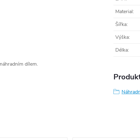
Material
:
Šířka
:
Výška
:
Délka
:
 náhradním dílem.
Produkt
Náhradn