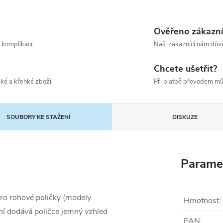
Ověřeno zákazn
 komplikací.
Naši zákazníci nám důvě
Chcete ušetřit?
ké a křehké zboží.
Při platbě převodem mů
SOUBORY KE STAŽENÍ
DISKUZE
Parame
pro rohové poličky (modely
Hmotnost
:
 dodává poličce jemný vzhled
EAN
: