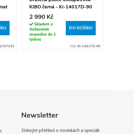
2 990 
 mat
KIBO černá - Ki-14017D-90
Sklade
dodavatel
2 990 Kč
(expedice
týdne)
Skladem u
ÍKU
DO KOŠÍKU
dodavatele
(expedice do 1
týdne)
1707332
Kód:
KI-14017D-90
Newsletter
Získejte přehled o novinkách a speciálních
a