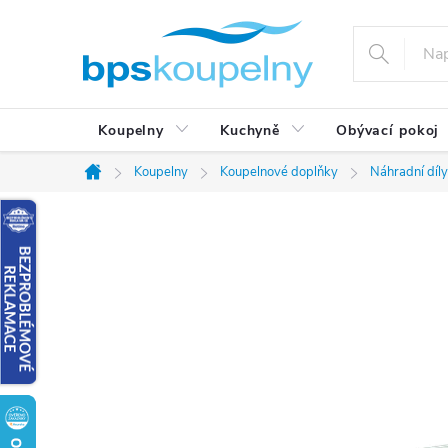
Přejít
na
obsah
Koupelny
Kuchyně
Obývací pokoj
Koupelny
Koupelnové doplňky
Náhradní díl
Domů