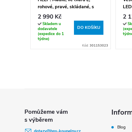
rohové, pravé, skládané, s
LED
krytkou, bílá - 301153023
kart
2 990 Kč
2 1
Skladem u
Sk
DO KOŠÍKU
dodavatele
(exp
(expedice do 1
týdn
týdne)
Kód:
301153023
Z
á
p
Infor
a
Blog
t
dotazy
@
bps-koupelny.cz