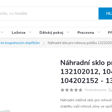
HL
Ložnice
Dětský pokoj
Pracovna
Př
y ke koupelnovým doplňkům
Náhradní sklo pro rohovou poličku 1321
Náhradní sklo p
132102012, 10
104202152 - 1
Po
Neohodnoceno
Náhradní mléčné sklo pro rohové p
stabilitu vaší rohové zóny ve sprš