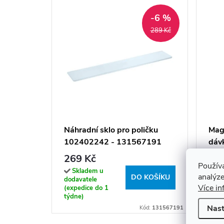
-6 %
289 Kč
Náhradní sklo pro poličku
Mag
102402242 - 131567191
dáv
269 Kč
99 
Použív
Skladem u
Sk
analýze
DO KOŠÍKU
dodavatele
doda
Více in
(expedice do 1
(exp
týdne)
týdn
Nast
Kód:
131567191