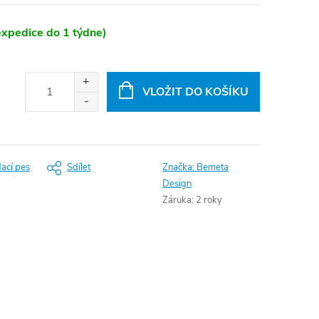
xpedice do 1 týdne)
VLOŽIT DO KOŠÍKU
dací pes
Sdílet
Značka:
Bemeta
Design
Záruka
:
2 roky