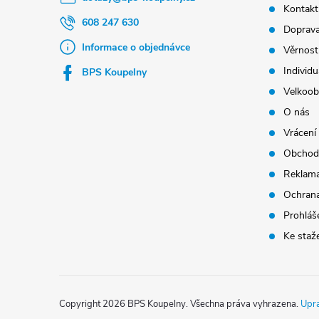
Kontakt
í
608 247 630
Doprava
Informace o objednávce
Věrnost
Individu
BPS Koupelny
Velkoob
O nás
Vrácení
Obchod
Reklama
Ochrana
Prohláše
Ke staž
Copyright 2026
BPS Koupelny
. Všechna práva vyhrazena.
Upra