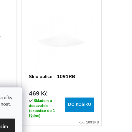
Náhradní
135002
180002
509 K
Sklo police - 1091RB
Sklade
dodavatel
469 Kč
(expedice
a díky
týdne)
Skladem u
lnost.
ÍKU
DO KOŠÍKU
dodavatele
(expedice do 1
týdne)
:
1091LA
Kód:
1091RB
asím