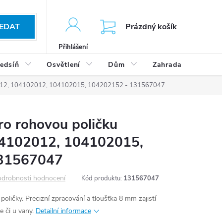
KOŠÍK
EDAT
Prázdný košík
Přihlášení
edsíň
Osvětlení
Dům
Zahrada
Výp
02012, 104102012, 104102015, 104202152 - 131567047
ro rohovou poličku
4102012, 104102015,
31567047
drobnosti hodnocení
Kód produktu:
131567047
oličky. Precizní zpracování a tloušťka 8 mm zajistí
e či u vany.
Detailní informace