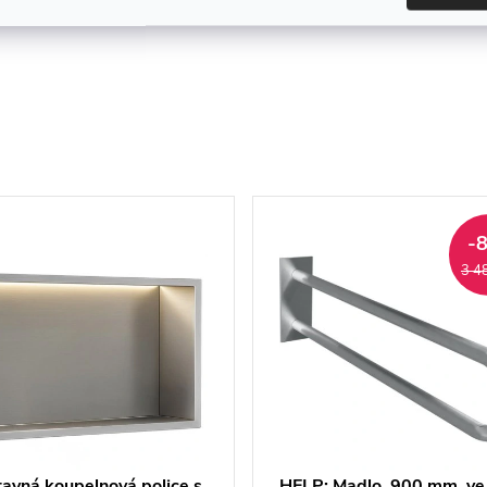
-
3 4
avná koupelnová police s
HELP: Madlo, 900 mm, ve