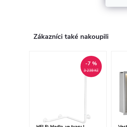
Zákazníci také nakoupili
-7 %
3 238 Kč
HELP: Madlo, ve tvaru L,
Vest