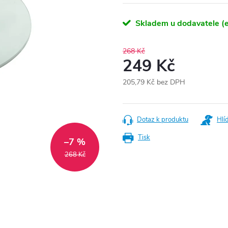
Skladem u dodavatele (e
268 Kč
249 Kč
205,79 Kč bez DPH
Měrná
cena:
Dotaz k produktu
Hlí
Tisk
–7 %
268 Kč