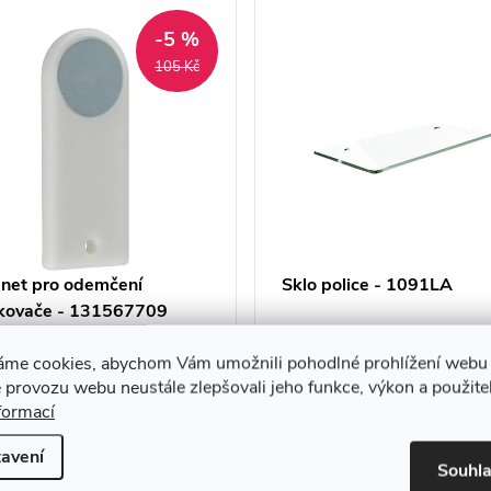
-5 %
105 Kč
net pro odemčení
Sklo police - 1091LA
kovače - 131567709
Kč
279 Kč
áme cookies, abychom Vám umožnili pohodlné prohlížení webu 
ladem u
Skladem u
 provozu webu neustále zlepšovali jeho funkce, výkon a použite
DO KOŠÍKU
DO KOŠ
vatele
dodavatele
formací
edice do 1
(expedice do 1
e)
týdne)
avení
Kód:
131567709
Kód
Souhl