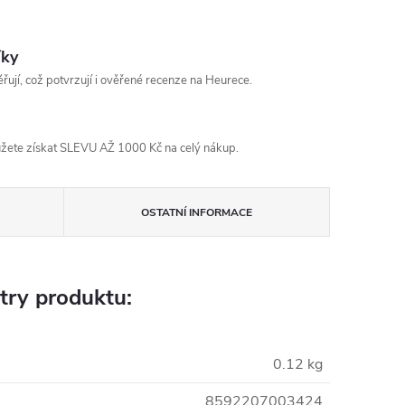
íky
řují, což potvrzují i ověřené recenze na Heurece.
žete získat SLEVU AŽ 1000 Kč na celý nákup.
OSTATNÍ INFORMACE
try produktu:
0.12 kg
8592207003424