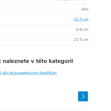
sklo
32.5 cm
0.8 cm
23.5 cm
 naleznete v této kategorii
í díly ke koupelnovým doplňkům