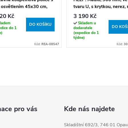
 osvětlením 45x30 cm,
tvaru U, s krytkou, nerez,
áčovaná ocel
- 301707332
20 Kč
3 190 Kč
ladem
Skladem u
DO KOŠÍKU
DO KOŠ
edice do 1
dodavatele
e)
(expedice do 1
týdne)
Kód:
REA-08547
Kód:
30
mace pro vás
Kde nás najdete
Skladištní 692/3, 746 01 Opav