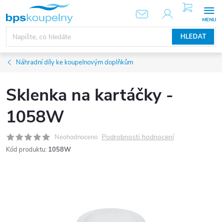
Přejít
NÁKUPNÍ
KOŠÍK
na
obsah
HLEDAT
Náhradní díly ke koupelnovým doplňkům
Sklenka na kartáčky -
1058W
Podrobnosti hodnocení
Neohodnoceno
Kód produktu:
1058W