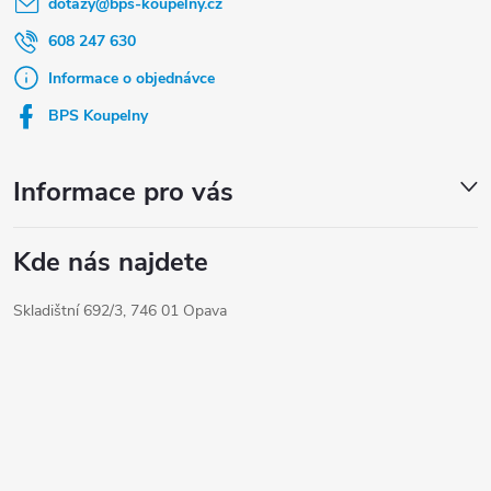
dotazy
@
bps-koupelny.cz
p
a
608 247 630
t
Informace o objednávce
í
BPS Koupelny
Informace pro vás
Kde nás najdete
Skladištní 692/3, 746 01 Opava