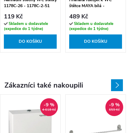
1178C-26 - 1178C-2-51
štětce MAYA bílá -
1178HR-1-05
119 Kč
489 Kč
Skladem u dodavatele
Skladem u dodavatele
(expedice do 1 týdne)
(expedice do 1 týdne)
DO KOŠÍKU
DO KOŠÍKU
Zákazníci také nakoupili
-9 %
-9 %
4 618 Kč
659 Kč