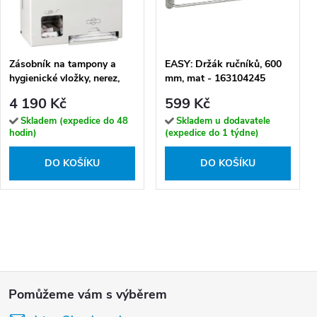
Zásobník na tampony a
EASY: Držák ručníků, 600
hygienické vložky, nerez,
mm, mat - 163104245
bílý - 101403278
4 190 Kč
599 Kč
Skladem (expedice do 48
Skladem u dodavatele
hodin)
(expedice do 1 týdne)
DO KOŠÍKU
DO KOŠÍKU
Z
á