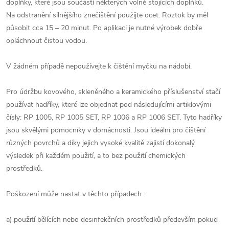
doplňky, které jsou součástí některých volně stojících doplňků.
Na odstranění silnějšího znečištění použijte ocet. Roztok by měl
působit cca 15 – 20 minut. Po aplikaci je nutné výrobek dobře
opláchnout čistou vodou.
V žádném případě nepoužívejte k čištění myčku na nádobí.
Pro údržbu kovového, skleněného a keramického příslušenství stačí
používat hadříky, které lze objednat pod následujícími artiklovými
čísly: RP 1005, RP 1005 SET, RP 1006 a RP 1006 SET. Tyto hadříky
jsou skvělými pomocníky v domácnosti. Jsou ideální pro čištění
různých povrchů a díky jejich vysoké kvalitě zajistí dokonalý
výsledek při každém použití, a to bez použití chemických
prostředků.
Poškození může nastat v těchto případech :
a) použití bělících nebo desinfekčních prostředků především pokud