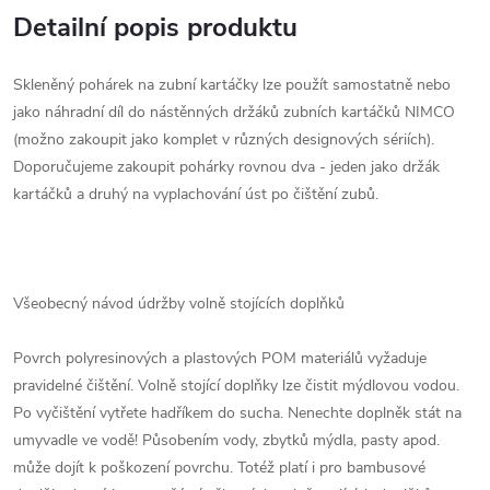
Detailní popis produktu
Skleněný pohárek na zubní kartáčky lze použít samostatně nebo
jako náhradní díl do nástěnných držáků zubních kartáčků NIMCO
(možno zakoupit jako komplet v různých designových sériích).
Doporučujeme zakoupit pohárky rovnou dva - jeden jako držák
kartáčků a druhý na vyplachování úst po čištění zubů.
Všeobecný návod údržby volně stojících doplňků
Povrch polyresinových a plastových POM materiálů vyžaduje
pravidelné čištění. Volně stojící doplňky lze čistit mýdlovou vodou.
Po vyčištění vytřete hadříkem do sucha. Nenechte doplněk stát na
umyvadle ve vodě! Působením vody, zbytků mýdla, pasty apod.
může dojít k poškození povrchu. Totéž platí i pro bambusové