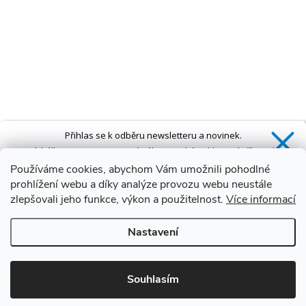
Přihlas se k odběru newsletteru a novinek.
Získáš
SLEVU 5 %
na první nákup a také exkluzivní přístup k
novinkám, slevám a dalším speciálním nabídkám.*
Používáme cookies, abychom Vám umožnili pohodlné
prohlížení webu a díky analýze provozu webu neustále
zlepšovali jeho funkce, výkon a použitelnost.
Více informací
Ano, chci se přihlásit
Nastavení
Zásady zpracování osobních údajů
*Sleva neplatí na vany s dvířky AVO a VOVO
Souhlasím