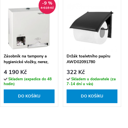
-9 %
4 618 Kč
Zásobník na tampony a
Držák toaletního papíru
hygienické vložky, nerez,
AWD02091780
bílý - 101403278
4 190 Kč
322 Kč
Skladem (expedice do 48
Skladem u dodavatele (za
hodin)
7-14 dní u vás)
DO KOŠÍKU
DO KOŠÍKU