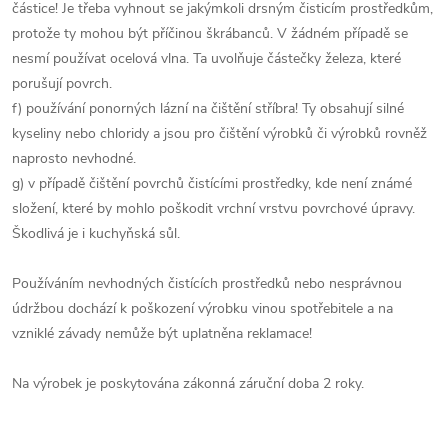
částice! Je třeba vyhnout se jakýmkoli drsným čisticím prostředkům,
protože ty mohou být příčinou škrábanců. V žádném případě se
nesmí používat ocelová vlna. Ta uvolňuje částečky železa, které
porušují povrch.
f) používání ponorných lázní na čištění stříbra! Ty obsahují silné
kyseliny nebo chloridy a jsou pro čištění výrobků či výrobků rovněž
naprosto nevhodné.
g) v případě čištění povrchů čistícími prostředky, kde není známé
složení, které by mohlo poškodit vrchní vrstvu povrchové úpravy.
Škodlivá je i kuchyňská sůl.
Používáním nevhodných čistících prostředků nebo nesprávnou
údržbou dochází k poškození výrobku vinou spotřebitele a na
vzniklé závady nemůže být uplatněna reklamace!
Na výrobek je poskytována zákonná záruční doba 2 roky.