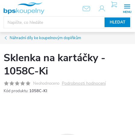
Přejít
NÁKUPNÍ
KOŠÍK
na
obsah
HLEDAT
Náhradní díly ke koupelnovým doplňkům
Sklenka na kartáčky -
1058C-Ki
Podrobnosti hodnocení
Neohodnoceno
Kód produktu:
1058C-KI