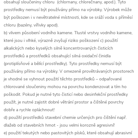
obsahují sloučeniny chloru (chlornany, chlorečnany, apod.). Tyto
prostředky nemusí být používány přímo na výrobky. Výrobek může
být poškozen i v nevětratelné místnosti, kde se sráží voda s příměsí
chloru (bazény, vířivky apod).
b) vlivem působení vodního kamene. Tlusté vrstvy vodního kamene,
které jsou i vlhké, výrazně zvyšují riziko poškození c) použití
alkalických nebo kyselých silně koncentrovaných čisticích
prostředků a prostředků obsahující silná oxidační činidla
(protiplísňové a bělící prostředky). Tyto prostředky nemusí být
používány přímo na výrobky. V omezeně provětrávaných prostorech
je vhodné se vyhnout použití těchto prostředků – odpařované
chlorované sloučeniny mohou na povrchu kondenzovat a tím ho
poškodit. Pokud je nutné tyto čisticí nebo desinfekční prostředky
použít, je nutné zajistit dobré větrání prostor a čištěné povrchy
dobře a rychle opláchnout!
d) použítí prostředků stavební chemie určených pro čištění např.
dlažeb od stavebních hmot - jsou velmi korozně agresivní!
e) použití tekutých nebo pastovitých písků, které obsahují abrasivní