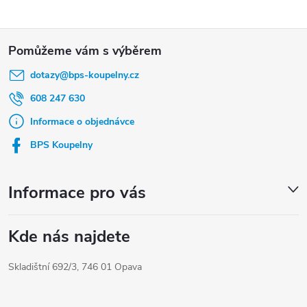
Z
á
dotazy
@
bps-koupelny.cz
p
a
608 247 630
t
Informace o objednávce
í
BPS Koupelny
Informace pro vás
Kde nás najdete
Skladištní 692/3, 746 01 Opava