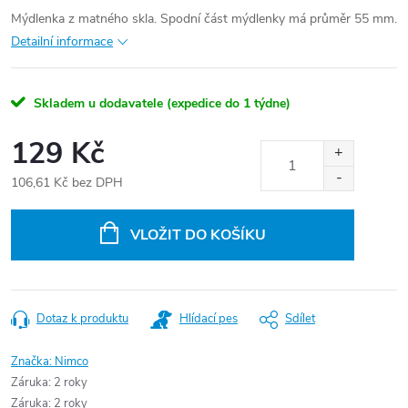
Mýdlenka z matného skla. Spodní část mýdlenky má průměr 55 mm.
Detailní informace
Skladem u dodavatele (expedice do 1 týdne)
129 Kč
106,61 Kč bez DPH
Měrná
cena:
VLOŽIT DO KOŠÍKU
Dotaz k produktu
Hlídací pes
Sdílet
Značka:
Nimco
Záruka
:
2 roky
Záruka
:
2 roky