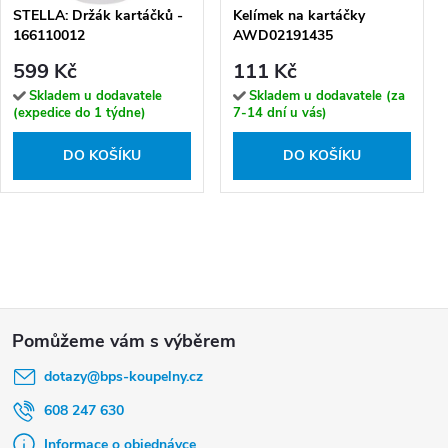
STELLA: Držák kartáčků -
Kelímek na kartáčky
166110012
AWD02191435
599 Kč
111 Kč
Skladem u dodavatele
Skladem u dodavatele (za
(expedice do 1 týdne)
7-14 dní u vás)
DO KOŠÍKU
DO KOŠÍKU
Z
á
dotazy
@
bps-koupelny.cz
p
a
608 247 630
t
Informace o objednávce