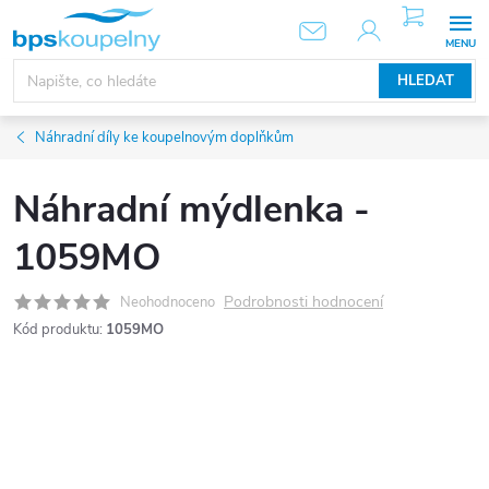
Přejít
NÁKUPNÍ
KOŠÍK
na
obsah
HLEDAT
Náhradní díly ke koupelnovým doplňkům
Náhradní mýdlenka -
1059MO
Podrobnosti hodnocení
Neohodnoceno
Kód produktu:
1059MO