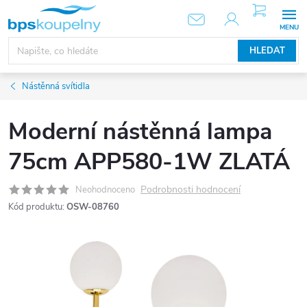
Přejít
NÁKUPNÍ
KOŠÍK
na
obsah
HLEDAT
Nástěnná svítidla
Moderní nástěnná lampa
75cm APP580-1W ZLATÁ
Podrobnosti hodnocení
Neohodnoceno
Kód produktu:
OSW-08760