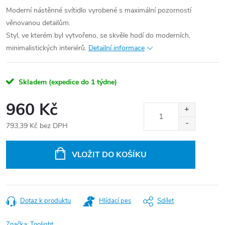
Moderní nástěnné svítidlo vyrobené s maximální pozorností
věnovanou detailům.
Styl, ve kterém byl vytvořeno, se skvěle hodí do moderních,
minimalistických interiérů.
Detailní informace
Skladem (expedice do 1 týdne)
960 Kč
793,39 Kč bez DPH
Měrná
cena:
VLOŽIT DO KOŠÍKU
Dotaz k produktu
Hlídací pes
Sdílet
Značka:
Toolight