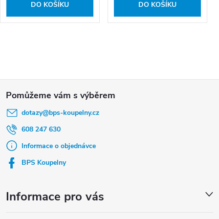
DO KOŠÍKU
DO KOŠÍKU
Z
á
dotazy
@
bps-koupelny.cz
p
a
608 247 630
t
Informace o objednávce
í
BPS Koupelny
Informace pro vás