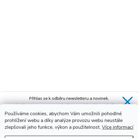
Přihlas se k odběru newsletteru a novinek.
Získáš
SLEVU 5 %
na první nákup a také exkluzivní přístup k
novinkám, slevám a dalším speciálním nabídkám.*
Používáme cookies, abychom Vám umožnili pohodlné
prohlížení webu a díky analýze provozu webu neustále
zlepšovali jeho funkce, výkon a použitelnost.
Více informací
Ano, chci se přihlásit