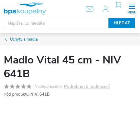
Přejít
NÁKUPNÍ
KOŠÍK
na
obsah
HLEDAT
Úchyty a madla
Madlo Vital 45 cm - NIV
641B
Podrobnosti hodnocení
Neohodnoceno
Kód produktu:
NIV_641B