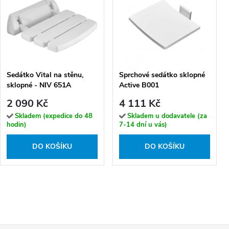
Sedátko Vital na stěnu,
Sprchové sedátko sklopné
sklopné - NIV 651A
Active B001
2 090 Kč
4 111 Kč
Skladem (expedice do 48
Skladem u dodavatele (za
hodin)
7-14 dní u vás)
DO KOŠÍKU
DO KOŠÍKU