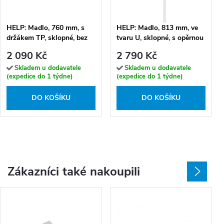
HELP: Madlo, 760 mm, s
HELP: Madlo, 813 mm, ve
držákem TP, sklopné, bez
tvaru U, sklopné, s opěrnou
krytky, bílá - 301102774
nohou, bez krytky, bílá -
2 090 Kč
2 790 Kč
301102084N
Skladem u dodavatele
Skladem u dodavatele
(expedice do 1 týdne)
(expedice do 1 týdne)
DO KOŠÍKU
DO KOŠÍKU
Zákazníci také nakoupili