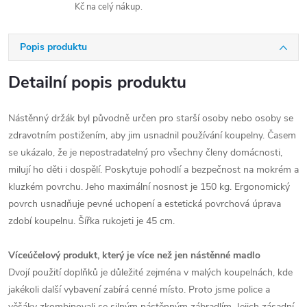
Kč na celý nákup.
Popis produktu
Detailní popis produktu
Nástěnný držák byl původně určen pro starší osoby nebo osoby se
zdravotním postižením, aby jim usnadnil používání koupelny. Časem
se ukázalo, že je nepostradatelný pro všechny členy domácnosti,
milují ho děti i dospělí. Poskytuje pohodlí a bezpečnost na mokrém a
kluzkém povrchu. Jeho maximální nosnost je 150 kg. Ergonomický
povrch usnadňuje pevné uchopení a estetická povrchová úprava
zdobí koupelnu. Šířka rukojeti je 45 cm.
Víceúčelový produkt, který je více než jen nástěnné madlo
Dvojí použití doplňků je důležité zejména v malých koupelnách, kde
jakékoli další vybavení zabírá cenné místo. Proto jsme police a
věšáky zkombinovali se silným nástěnným zábradlím. Jejich zásadní