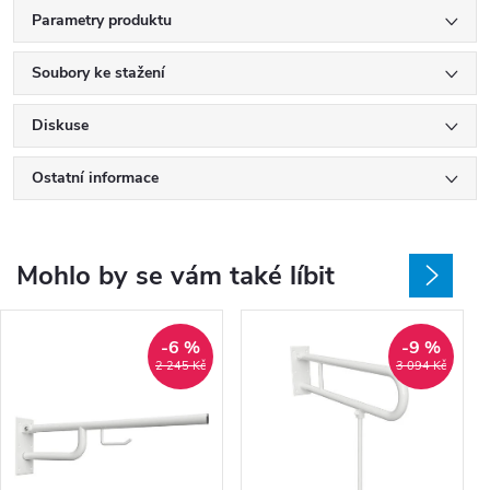
Parametry produktu
Soubory ke stažení
Diskuse
Ostatní informace
Mohlo by se vám také líbit
-6 %
-9 %
2 245 Kč
3 094 Kč