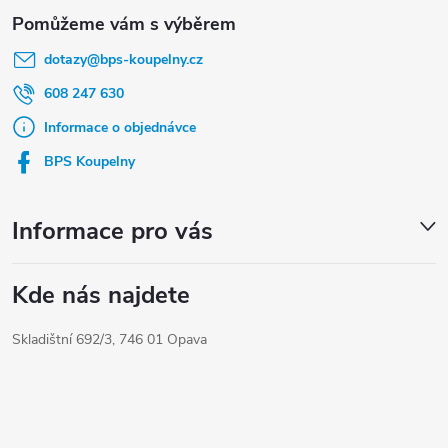
Z
á
dotazy
@
bps-koupelny.cz
p
a
608 247 630
t
Informace o objednávce
í
BPS Koupelny
Informace pro vás
Kde nás najdete
Skladištní 692/3, 746 01 Opava