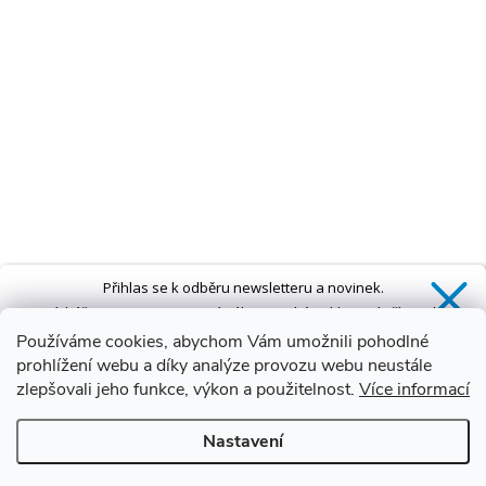
Přihlas se k odběru newsletteru a novinek.
Získáš
SLEVU 5 %
na první nákup a také exkluzivní přístup k
novinkám, slevám a dalším speciálním nabídkám.*
Používáme cookies, abychom Vám umožnili pohodlné
prohlížení webu a díky analýze provozu webu neustále
zlepšovali jeho funkce, výkon a použitelnost.
Více informací
Ano, chci se přihlásit
Nastavení
Zásady zpracování osobních údajů