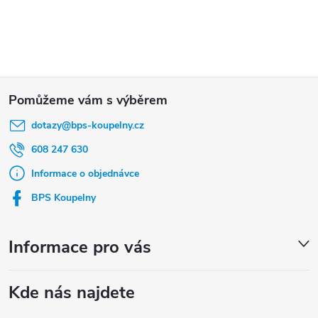
Z
á
dotazy
@
bps-koupelny.cz
p
a
608 247 630
t
Informace o objednávce
í
BPS Koupelny
Informace pro vás
Kde nás najdete