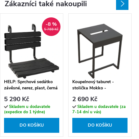
Zákazníci také nakoupili
-8 %
5 788 Kč
HELP: Sprchové sedátko
Koupelnový taburet -
závěsné, nerez, plast, černá
stolička Mokko -
- 338125080
koupelnový stolek - ADM
5 290 Kč
2 690 Kč
N51T
Skladem u dodavatele
Skladem u dodavatele (za
(expedice do 1 týdne)
7-14 dní u vás)
DO KOŠÍKU
DO KOŠÍKU