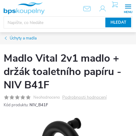
Přejít
NÁKUPNÍ
KOŠÍK
na
obsah
HLEDAT
Úchyty a madla
Madlo Vital 2v1 madlo +
držák toaletního papíru -
NIV B41F
Podrobnosti hodnocení
Neohodnoceno
Kód produktu:
NIV_B41F