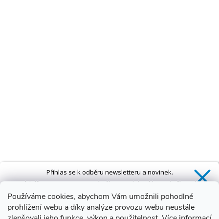
Přihlas se k odběru newsletteru a novinek.
Získáš
SLEVU 5 %
na první nákup a také exkluzivní přístup k
novinkám, slevám a dalším speciálním nabídkám.*
Používáme cookies, abychom Vám umožnili pohodlné
prohlížení webu a díky analýze provozu webu neustále
zlepšovali jeho funkce, výkon a použitelnost.
Více informací