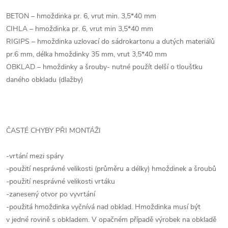
BETON – hmoždinka pr. 6, vrut min. 3,5*40 mm
CIHLA – hmoždinka pr. 6, vrut min 3,5*40 mm
RIGIPS – hmoždinka uzlovací do sádrokartonu a dutých materiálů
pr.6 mm, délka hmoždinky 35 mm, vrut 3,5*40 mm
OBKLAD – hmoždinky a šrouby- nutné použít delší o tloušťku
daného obkladu (dlažby)
ČASTÉ CHYBY PŘI MONTÁŽI
-vrtání mezi spáry
-použití nesprávné velikosti (průměru a délky) hmoždinek a šroubů
-použití nesprávné velikosti vrtáku
-zanesený otvor po vyvrtání
-použitá hmoždinka vyčnívá nad obklad. Hmoždinka musí být
v jedné rovině s obkladem. V opačném případě výrobek na obkladě