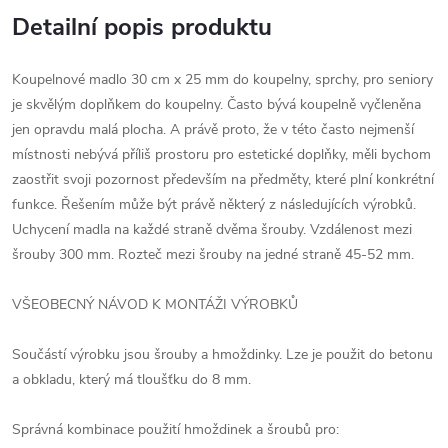
Detailní popis produktu
Koupelnové madlo 30 cm x 25 mm do koupelny, sprchy, pro seniory
je skvělým doplňkem do koupelny. Často bývá koupelně vyčleněna
jen opravdu malá plocha. A právě proto, že v této často nejmenší
místnosti nebývá příliš prostoru pro estetické doplňky, měli bychom
zaostřit svoji pozornost především na předměty, které plní konkrétní
funkce. Řešením může být právě některý z následujících výrobků.
Uchycení madla na každé straně dvěma šrouby. Vzdálenost mezi
šrouby 300 mm. Rozteč mezi šrouby na jedné straně 45-52 mm.
VŠEOBECNÝ NÁVOD K MONTÁŽI VÝROBKŮ
Součástí výrobku jsou šrouby a hmoždinky. Lze je použit do betonu
a obkladu, který má tloušťku do 8 mm.
Správná kombinace použití hmoždinek a šroubů pro: