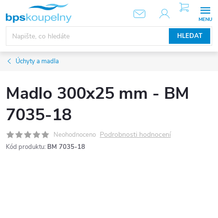
Přejít
NÁKUPNÍ
KOŠÍK
na
obsah
HLEDAT
Úchyty a madla
Madlo 300x25 mm - BM
7035-18
Podrobnosti hodnocení
Neohodnoceno
Kód produktu:
BM 7035-18