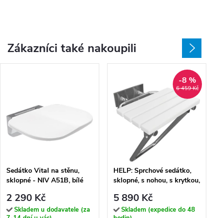
Zákazníci také nakoupili
-8 %
6 459 Kč
Sedátko Vital na stěnu,
HELP: Sprchové sedátko,
sklopné - NIV A51B, bílé
sklopné, s nohou, s krytkou,
nerez, mat, bílý plast -
2 290 Kč
5 890 Kč
301207182
Skladem u dodavatele (za
Skladem (expedice do 48