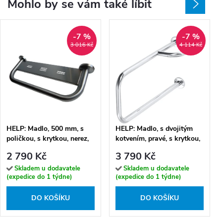
Mohlo by se vám také líbit
-7 %
-7 %
3 016 Kč
4 114 Kč
HELP: Madlo, 500 mm, s
HELP: Madlo, s dvojitým
poličkou, s krytkou, nerez,
kotvením, pravé, s krytkou,
mat - 301100572
nerez, lesk - 301112161
2 790 Kč
3 790 Kč
Skladem u dodavatele
Skladem u dodavatele
(expedice do 1 týdne)
(expedice do 1 týdne)
DO KOŠÍKU
DO KOŠÍKU