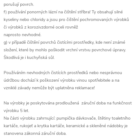
porušují povrch.
f) používání ponorných lázní na čištění stříbra! Ty obsahují silné
kyseliny nebo chloridy a jsou pro čištění pochromovaných výrobků
či výrobků z korozivzdorné oceli rovněž
naprosto nevhodné.
g) v případě čištění povrchů čistícími prostředky, kde není známé
složení, které by mohlo poškodit vrchní vrstvu povrchové úpravy.
Škodlivá je i kuchyňská sůl.
Používáním nevhodných čistících prostředků nebo nesprávnou
údržbou dochází k poškození výrobku vinou spotřebitele a na
vzniklé závady nemůže být uplatněna reklamace!
Na výrobky je poskytována prodloužená záruční doba na funkčnost
výrobku 5 let.
Na části výrobku zahrnující: pumpička dávkovače, štětiny toaletního
kartáče, rukojeť a krytka kartáče, keramické a skleněné nádobky je
stanovena zákonná záruční doba.