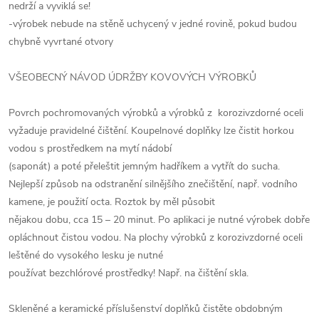
nedrží a vyviklá se!
-výrobek nebude na stěně uchycený v jedné rovině, pokud budou
chybně vyvrtané otvory
VŠEOBECNÝ NÁVOD ÚDRŽBY KOVOVÝCH VÝROBKŮ
Povrch pochromovaných výrobků a výrobků z korozivzdorné oceli
vyžaduje pravidelné čištění. Koupelnové doplňky lze čistit horkou
vodou s prostředkem na mytí nádobí
(saponát) a poté přeleštit jemným hadříkem a vytřít do sucha.
Nejlepší způsob na odstranění silnějšího znečištění, např. vodního
kamene, je použití octa. Roztok by měl působit
nějakou dobu, cca 15 – 20 minut. Po aplikaci je nutné výrobek dobře
opláchnout čistou vodou. Na plochy výrobků z korozivzdorné oceli
leštěné do vysokého lesku je nutné
používat bezchlórové prostředky! Např. na čištění skla.
Skleněné a keramické příslušenství doplňků čistěte obdobným