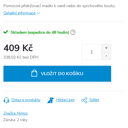
Pomocné přidržovací madlo k vaně nebo do sprchového koutu.
Detailní informace
Skladem (expedice do 48 hodin)
?
409 Kč
338,02 Kč bez DPH
Měrná
cena:
VLOŽIT DO KOŠÍKU
Dotaz k produktu
Hlídací pes
Sdílet
Značka:
Nimco
Záruka
:
2 roky