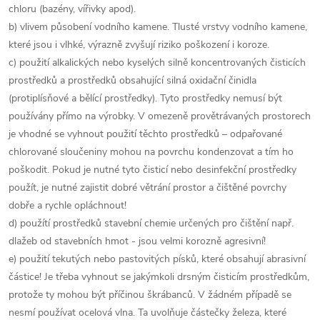
chloru (bazény, vířivky apod).
b) vlivem působení vodního kamene. Tlusté vrstvy vodního kamene,
které jsou i vlhké, výrazně zvyšují riziko poškození i koroze.
c) použití alkalických nebo kyselých silně koncentrovaných čisticích
prostředků a prostředků obsahující silná oxidační činidla
(protiplísňové a bělící prostředky). Tyto prostředky nemusí být
používány přímo na výrobky. V omezeně provětrávaných prostorech
je vhodné se vyhnout použití těchto prostředků – odpařované
chlorované sloučeniny mohou na povrchu kondenzovat a tím ho
poškodit. Pokud je nutné tyto čisticí nebo desinfekční prostředky
použít, je nutné zajistit dobré větrání prostor a čištěné povrchy
dobře a rychle opláchnout!
d) použítí prostředků stavební chemie určených pro čištění např.
dlažeb od stavebních hmot - jsou velmi korozně agresivní!
e) použití tekutých nebo pastovitých písků, které obsahují abrasivní
částice! Je třeba vyhnout se jakýmkoli drsným čisticím prostředkům,
protože ty mohou být příčinou škrábanců. V žádném případě se
nesmí používat ocelová vlna. Ta uvolňuje částečky železa, které