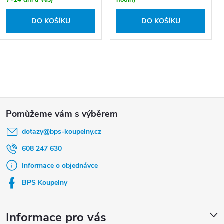
7-14 dní u vás)
hodin)
DO KOŠÍKU
DO KOŠÍKU
Z
á
dotazy
@
bps-koupelny.cz
p
a
608 247 630
t
Informace o objednávce
í
BPS Koupelny
Informace pro vás