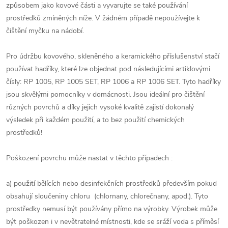
způsobem jako kovové části a vyvarujte se také používání
prostředků zmíněných níže. V žádném případě nepoužívejte k
čištění myčku na nádobí.
Pro údržbu kovového, skleněného a keramického příslušenství stačí
používat hadříky, které lze objednat pod následujícími artiklovými
čísly: RP 1005, RP 1005 SET, RP 1006 a RP 1006 SET. Tyto hadříky
jsou skvělými pomocníky v domácnosti. Jsou ideální pro čištění
různých povrchů a díky jejich vysoké kvalitě zajistí dokonalý
výsledek při každém použití, a to bez použití chemických
prostředků!
Poškození povrchu může nastat v těchto případech :
a) použití bělících nebo desinfekčních prostředků především pokud
obsahují sloučeniny chloru (chlornany, chlorečnany, apod.). Tyto
prostředky nemusí být používány přímo na výrobky. Výrobek může
být poškozen i v nevětratelné místnosti, kde se sráží voda s příměsí