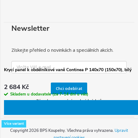
Newsletter
Získejte přehled o novinkách a speciálních akcích.
Krycí panel k obdélníkové vaně Continea P 140x70 (150x70), bílý
2 684 Kč
Chci odebírat
Skladem u dodavatele (za 7-14 dní u vás)
Zásady zpracování osobních údajů
Více variant
Copyright 2026
BPS Koupelny
. Všechna práva vyhrazena.
Upravit
nastavení cookies