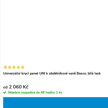
d
o
u
d
k
u
t
k
ů
t
ů
Univerzální krycí panel UNI k obdélníkové vaně Besco, bílá lesk
2 060 Kč
od
Skladem (expedice do 48 hodin)
1 ks