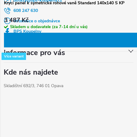
dotazy
@
bps-koupelny.cz
p
Krycí panel k symetrické rohové vaně Standard 140x140 S KP
a
608 247 630
3 487 Kč
t
Informace o objednávce
Skladem u dodavatele (za 7-14 dní u vás)
í
BPS Koupelny
Informace pro vás
Více variant
Kde nás najdete
Skladištní 692/3, 746 01 Opava