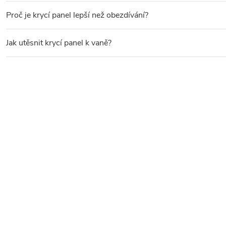
Ano, krycí panely jsou navrženy pro snadnou instalaci bez nutnos
Proč je krycí panel lepší než obezdívání?
Krycí panel má oproti obezdívání několik výhod. Zaprvé
snadná i
Jak utěsnit krycí panel k vaně?
Spáru mezi krycím panelem a podlahou doporučujeme utěsnit
si