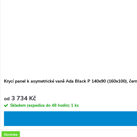
Krycí panel k asymetrické vaně Ada Black P 140x90 (160x100), čer
3 734 Kč
od
Skladem (expedice do 48 hodin)
1 ks
Novinka