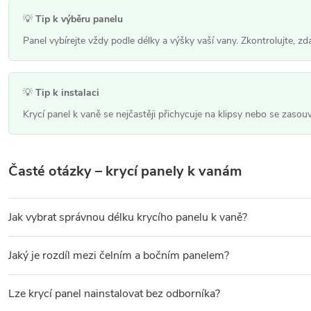
p
💡
Tip k výběru panelu
r
Panel vybírejte vždy podle délky a výšky vaší vany. Zkontrolujte, 
v
k
y
💡
Tip k instalaci
v
Krycí panel k vaně se nejčastěji přichycuje na klipsy nebo se zaso
ý
p
Časté otázky – krycí panely k vanám
i
s
Jak vybrat správnou délku krycího panelu k vaně?
u
Délka panelu musí odpovídat délce vaší vany – nejčastěji 150, 1
Jaký je rozdíl mezi čelním a bočním panelem?
Čelní panel
zakrývá delší stranu vany – je to nejčastěji používaný
Lze krycí panel nainstalovat bez odborníka?