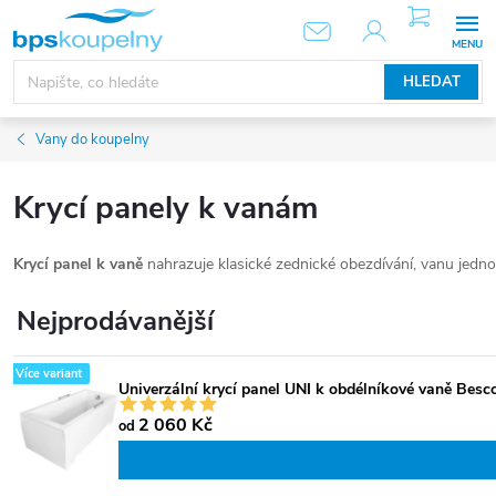
Přejít
NÁKUPNÍ
KOŠÍK
na
obsah
HLEDAT
Vany do koupelny
Krycí panely k vanám
Krycí panel k vaně
nahrazuje klasické zednické obezdívání, vanu jedn
Nejprodávanější
Více variant
Univerzální krycí panel UNI k obdélníkové vaně Besco,
2 060 Kč
od