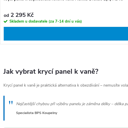
2 295 Kč
od
Skladem u dodavatele (za 7-14 dní u vás)
O
v
Jak vybrat krycí panel k vaně?
l
á
Krycí panel k vaně je praktická alternativa k obezdívání – nemusíte vo
d
"
a
Nejčastější chybou při výběru panelu je záměna délky – délka p
c
Specialista BPS Koupelny
í