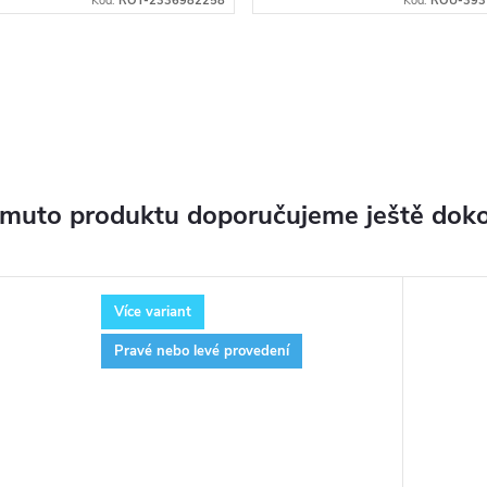
Kód:
ROT-2336982258
Kód:
ROU-393
omuto produktu doporučujeme ještě doko
Více variant
Pravé nebo levé provedení