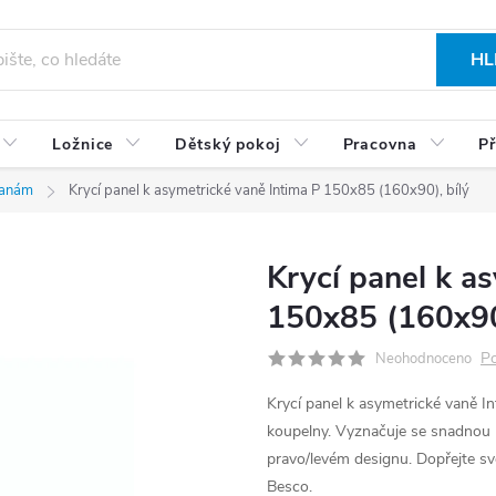
HL
Ložnice
Dětský pokoj
Pracovna
Př
vanám
Krycí panel k asymetrické vaně Intima P 150x85 (160x90), bílý
Krycí panel k a
150x85 (160x90)
Po
Neohodnoceno
Krycí panel k asymetrické vaně In
koupelny. Vyznačuje se snadnou 
pravo/levém designu. Dopřejte s
Besco.