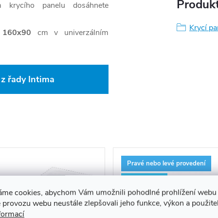
Produkt
m krycího panelu dosáhnete
Krycí p
 160x90
cm v univerzálním
z řady Intima
Pravé nebo levé provedení
Více variant
áme cookies, abychom Vám umožnili pohodlné prohlížení webu 
 provozu webu neustále zlepšovali jeho funkce, výkon a použite
formací