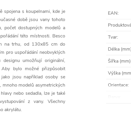
ě spojena s koupelnami, kde je
EAN
:
současné době jsou vany tohoto
Produktová
lnu, počet dostupných modelů a
ořádání této místnosti. Besco
Tvar
:
 van na trhu, od 130x85 cm do
Délka (mm
ím pro uspořádání neobvyklých
 designu umožňují originální,
Šířka (mm)
. Aby bylo možné přizpůsobit
Výška (mm
 jako jsou například osoby se
i, mnoho modelů asymetrických
Orientace
:
hlavy nebo sedadla, lze je také
Barva
:
vystupování z vany. Všechny
o akrylátu.