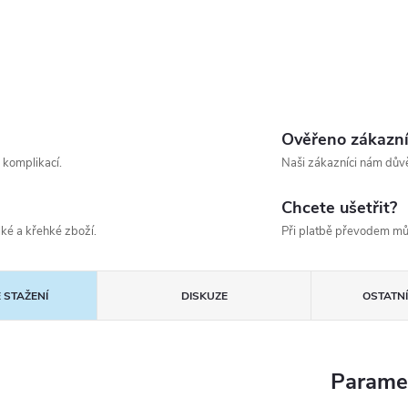
Ověřeno zákazn
 komplikací.
Naši zákazníci nám důvě
Chcete ušetřit?
ké a křehké zboží.
Při platbě převodem mů
 STAŽENÍ
DISKUZE
OSTATN
Parame