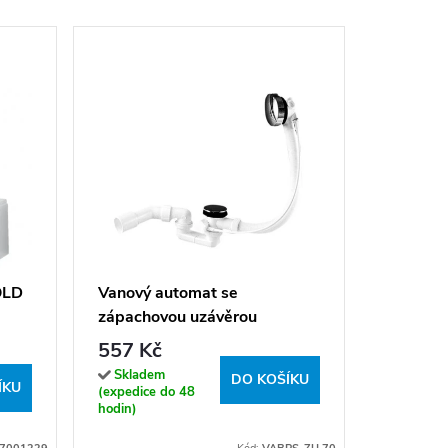
Vanový s
Clack a
CC 50 (
1 009 
OLD
Vanový automat se
zápachovou uzávěrou
Sklade
(expedice
VABPS-ZU 70 (ø 52 mm,
557 Kč
hodin)
přepad 70 cm)
Skladem
DO KOŠÍKU
ÍKU
(expedice do 48
hodin)