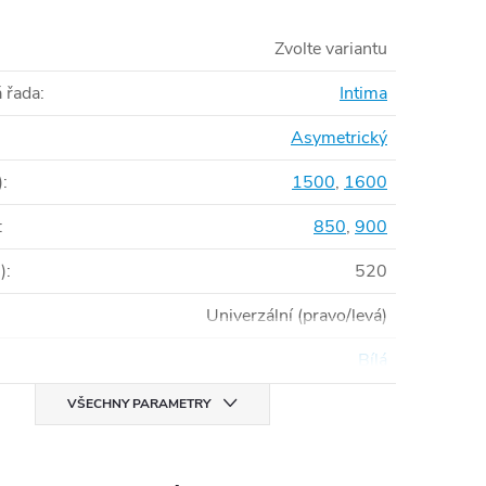
Zvolte variantu
 řada
:
Intima
Asymetrický
)
:
1500
,
1600
:
850
,
900
)
:
520
Univerzální (pravo/levá)
Bílá
VŠECHNY PARAMETRY