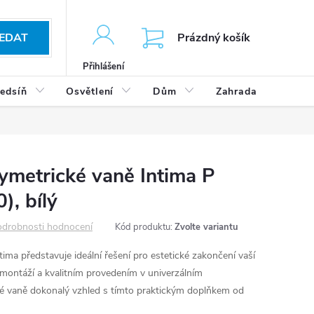
KOŠÍK
EDAT
Prázdný košík
Přihlášení
edsíň
Osvětlení
Dům
Zahrada
Výp
symetrické vaně Intima P
, bílý
drobnosti hodnocení
Kód produktu:
Zvolte variantu
tima představuje ideální řešení pro estetické zakončení vaší
montáží a kvalitním provedením v univerzálním
vé vaně dokonalý vzhled s tímto praktickým doplňkem od