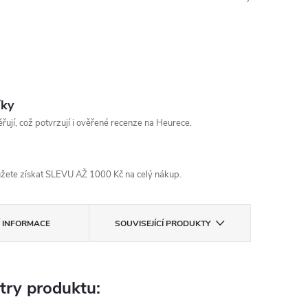
íky
řují, což potvrzují i ověřené recenze na Heurece.
žete získat SLEVU AŽ 1000 Kč na celý nákup.
Í INFORMACE
SOUVISEJÍCÍ PRODUKTY
try produktu: