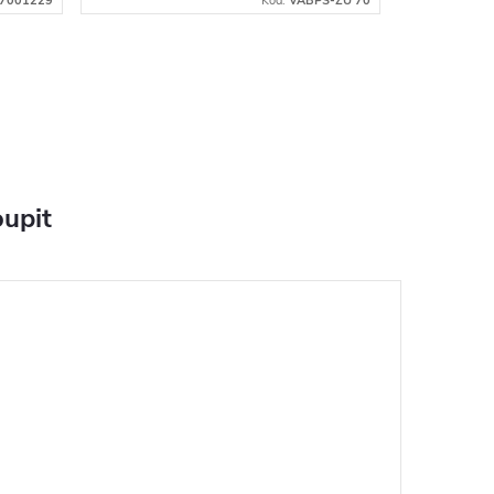
7001229
Kód:
VABPS-ZU 70
upit