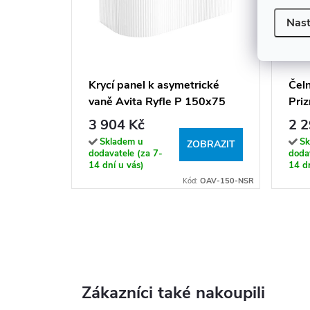
Nast
Krycí panel k asymetrické
Čeln
vaně Avita Ryfle P 150x75
Pri
(160x75, 170x75, 180x80),
3 904 Kč
2 2
bílý
Skladem u
Sk
ZOBRAZIT
dodavatele (za 7-
dodav
14 dní u vás)
14 dn
Kód:
OAV-150-NSR
Zákazníci také nakoupili