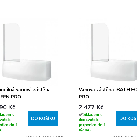
nodílná vanová zástěna
Vanová zástěna iBATH F
EEN PRO
PRO
90 Kč
2 477 Kč
ladem u
Skladem u
DO KOŠÍKU
DO KOŠ
vatele
dodavatele
edice do 1
(expedice do 1
e)
týdne)