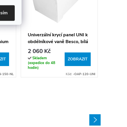
asím
Krycí pa
vaně Min
2 557 
Univerzální krycí panel UNI k
mium
obdélníkové vaně Besco, bílá
Sklade
(expedice
lesk
2 060 Kč
hodin)
Skladem
ZIT
ZOBRAZIT
(expedice do 48
hodin)
-150-NL
Kód:
-OAP-120-UNI