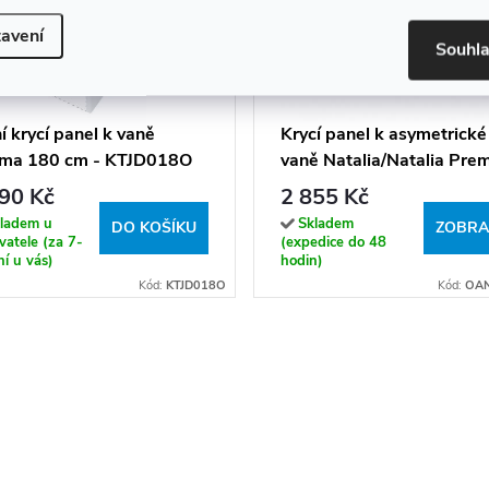
avení
Souhl
í krycí panel k vaně
Krycí panel k asymetrické
zma 180 cm - KTJD018O
vaně Natalia/Natalia Pre
P 150x100, bílý
90 Kč
2 855 Kč
ladem u
Skladem
DO KOŠÍKU
ZOBRA
atele (za 7-
(expedice do 48
í u vás)
hodin)
Kód:
KTJD018O
Kód:
OAN