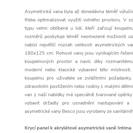
Asymetrická vana byla až donedávna téměř výlučn
třeba optimalizovat využití volného prostoru. V 
typu velmi oblíbené u lidí, kteří zařizují koupe
rozměrů poskytuje téměř neomezené možnosti usp
nabízí největší rozsah velikostí asymetrických
180x125 cm. Rohové vany jsou vynikajícím řešen
koupelnových prostor a navíc díky rozmanitému
moderní nebo klasické vybavení této místnosti
koupelnu pro uživatele se zvláštními požadavky,
zdravotním postižením nebo rodiny s malými dětm
van z naší nabídky má speciálně tvarované opěrky 
vybavit držadly pro usnadnění nastupování a 
asymetrické vany Besco jsou vyrobeny ze sanitárníh
Krycí panel k akrylátové asymetrické vaně Intima