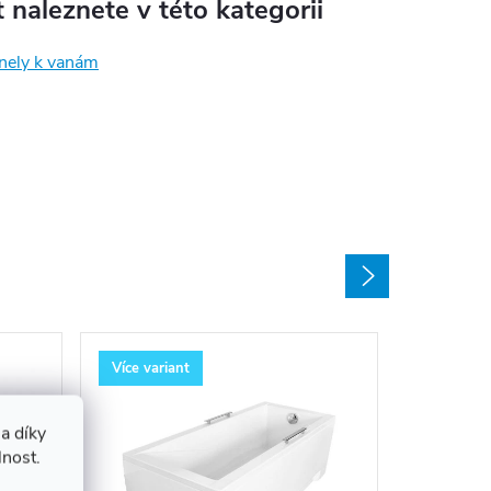
 naleznete v této kategorii
anely k vanám
Více variant
Více vari
a díky
lnost.