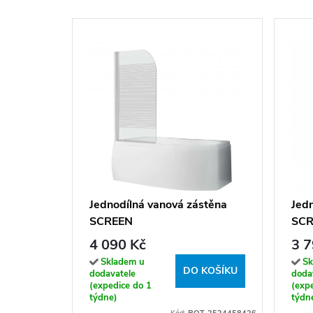
Jednodílná vanová zástěna
Jed
SCREEN
SCR
4 090 Kč
3 7
Skladem u
Sk
DO KOŠÍKU
dodavatele
doda
(expedice do 1
(exp
týdne)
týdn