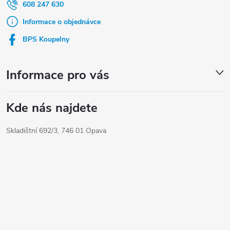
a
608 247 630
t
Informace o objednávce
í
BPS Koupelny
Informace pro vás
Kde nás najdete
Skladištní 692/3, 746 01 Opava