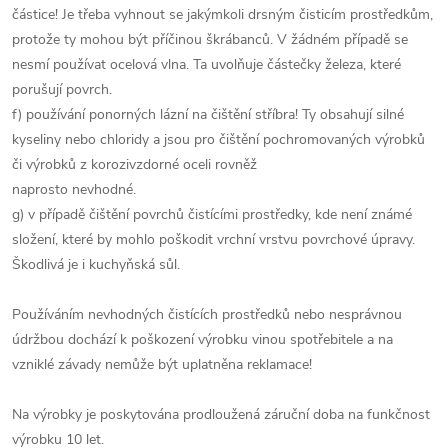
částice! Je třeba vyhnout se jakýmkoli drsným čisticím prostředkům,
protože ty mohou být příčinou škrábanců. V žádném případě se
nesmí používat ocelová vlna. Ta uvolňuje částečky železa, které
porušují povrch.
f) používání ponorných lázní na čištění stříbra! Ty obsahují silné
kyseliny nebo chloridy a jsou pro čištění pochromovaných výrobků
či výrobků z korozivzdorné oceli rovněž
naprosto nevhodné.
g) v případě čištění povrchů čistícími prostředky, kde není známé
složení, které by mohlo poškodit vrchní vrstvu povrchové úpravy.
Škodlivá je i kuchyňská sůl.
Používáním nevhodných čistících prostředků nebo nesprávnou
údržbou dochází k poškození výrobku vinou spotřebitele a na
vzniklé závady nemůže být uplatněna reklamace!
Na výrobky je poskytována prodloužená záruční doba na funkčnost
výrobku 10 let.