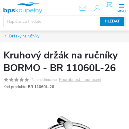
Přejít
NÁKUPNÍ
KOŠÍK
na
obsah
HLEDAT
Držáky na ručníky
Kruhový držák na ručníky
BORMO - BR 11060L-26
Podrobnosti hodnocení
Neohodnoceno
Kód produktu:
BR 11060L-26