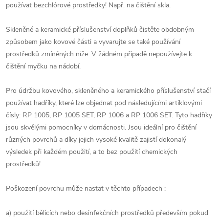
používat bezchlórové prostředky! Např. na čištění skla.
Skleněné a keramické příslušenství doplňků čistěte obdobným
způsobem jako kovové části a vyvarujte se také používání
prostředků zmíněných níže. V žádném případě nepoužívejte k
čištění myčku na nádobí.
Pro údržbu kovového, skleněného a keramického příslušenství stačí
používat hadříky, které lze objednat pod následujícími artiklovými
čísly: RP 1005, RP 1005 SET, RP 1006 a RP 1006 SET. Tyto hadříky
jsou skvělými pomocníky v domácnosti. Jsou ideální pro čištění
různých povrchů a díky jejich vysoké kvalitě zajistí dokonalý
výsledek při každém použití, a to bez použití chemických
prostředků!
Poškození povrchu může nastat v těchto případech :
a) použití bělících nebo desinfekčních prostředků především pokud