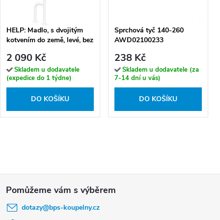
HELP: Madlo, s dvojitým
Sprchová tyč 140-260
kotvením do země, levé, bez
AWD02100233
krytky, bílá - 301112134
2 090 Kč
238 Kč
Skladem u dodavatele
Skladem u dodavatele (za
(expedice do 1 týdne)
7-14 dní u vás)
DO KOŠÍKU
DO KOŠÍKU
Z
á
dotazy
@
bps-koupelny.cz
p