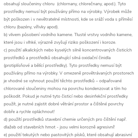
obsahují sloučeniny chloru (chlornany, chlorečnany, apod.). Tyto
prostředky nemusí být používány přímo na výrobky. Výrobek může
být poškozen i v nevětratelné místnosti, kde se sráží voda s příměsí
chloru (bazény, vířivky apod).
b) vlivem působení vodního kamene. Tlusté vrstvy vodního kamene,
které jsou i vlhké, výrazně zvyšují riziko poškození i koroze.
c) použití alkalických nebo kyselých silně koncentrovaných čisticích
prostředků a prostředků obsahující silná oxidační činidla
(protiplísňové a bělící prostředky). Tyto prostředky nemusí být
používány přímo na výrobky. V omezeně provětrávaných prostorech
je vhodné se vyhnout použití těchto prostředků – odpařované
chlorované sloučeniny mohou na povrchu kondenzovat a tím ho
poškodit. Pokud je nutné tyto čisticí nebo desinfekční prostředky
použít, je nutné zajistit dobré větrání prostor a čištěné povrchy
dobře a rychle opláchnout!
d) použítí prostředků stavební chemie určených pro čištění např.
dlažeb od stavebních hmot - jsou velmi korozně agresivní!
e) použití tekutých nebo pastovitých písků, které obsahují abrasivní