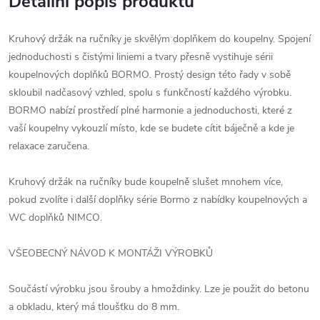
Detailní popis produktu
Kruhový držák na ručníky je skvělým doplňkem do koupelny. Spojení
jednoduchosti s čistými liniemi a tvary přesně vystihuje sérii
koupelnových doplňků BORMO. Prostý design této řady v sobě
skloubil nadčasový vzhled, spolu s funkčností každého výrobku.
BORMO nabízí prostředí plné harmonie a jednoduchosti, které z
vaší koupelny vykouzlí místo, kde se budete cítit báječně a kde je
relaxace zaručena.
Kruhový držák na ručníky bude koupelně slušet mnohem více,
pokud zvolíte i další doplňky série Bormo z nabídky koupelnových a
WC doplňků NIMCO.
VŠEOBECNÝ NÁVOD K MONTÁŽI VÝROBKŮ
Součástí výrobku jsou šrouby a hmoždinky. Lze je použit do betonu
a obkladu, který má tloušťku do 8 mm.