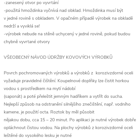
-zanesený otvor po vyvrtání
-použitá hmoždinka vyčnívá nad obklad. Hmoždinka musí být
v jedné rovině s obkladem. V opačném případě výrobek na obkladě
nedrží a vyviklá se!
-výrobek nebude na stěně uchycený v jedné rovině, pokud budou
chybně vyvrtané otvory
VŠEOBECNÝ NÁVOD ÚDRŽBY KOVOVÝCH VÝROBKŮ
Povrch pochromovaných výrobků a výrobků z korozivzdorné oceli
vyžaduje pravidelné čištění. Koupelnové doplňky lze čistit horkou
vodou s prostředkem na mytí nádobí
(saponát) a poté přeleštit jemným hadříkem a vytřít do sucha.
Nejlepší způsob na odstranění silnějšího znečištění, např. vodního
kamene, je použití octa. Roztok by měl působit
nějakou dobu, cca 15 – 20 minut. Po aplikaci je nutné výrobek dobře
opláchnout čistou vodou. Na plochy výrobků z korozivzdorné oceli
leštěné do vysokého lesku je nutné