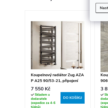
Nast
Koupelnový radiátor Zug AZA
Kou
P A25 90/53-21, připojení
9060
typ 21, 53,5x91,5 cm, bílá
59,
7 550 Kč
3 8
RAL 9016
Skladem u
Sk
DO KOŠÍKU
dodavatele
doda
(expedice za 4-6
(exp
týdnů)
týdn