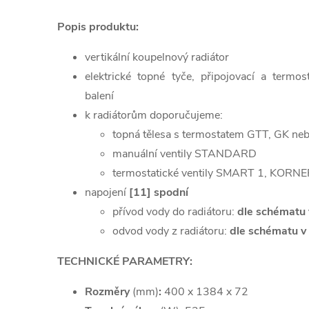
Popis produktu:
vertikální koupelnový radiátor
elektrické topné tyče, připojovací a termos
balení
k radiátorům doporučujeme:
topná tělesa s termostatem GTT, GK n
manuální ventily STANDARD
termostatické ventily SMART 1, KORN
napojení
[11] spodní
přívod vody do radiátoru:
dle schématu 
odvod vody z radiátoru:
dle schématu v 
TECHNICKÉ PARAMETRY:
Rozměry
(mm)
:
400 x 1384 x 72