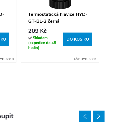
radiáto
500W, 5
5 490 
D-
Termostatická hlavice HYD-
GT-BL-2 černá
Sklade
(expedice
209 Kč
hodin)
Skladem
ÍKU
DO KOŠÍKU
(expedice do 48
hodin)
YD-6810
Kód:
HYD-6801
upit