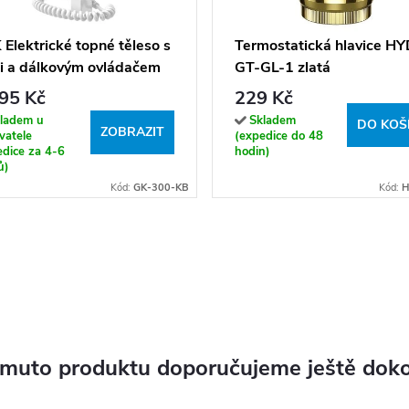
Elektrické topné těleso s
Termostatická hlavice HY
i a dálkovým ovládačem
GT-GL-1 zlatá
0 - 1200 W)
95 Kč
229 Kč
ladem u
Skladem
DO KOŠ
ZOBRAZIT
vatele
(expedice do 48
edice za 4-6
hodin)
ů)
Kód:
GK-300-KB
Kód:
H
omuto produktu doporučujeme ještě doko