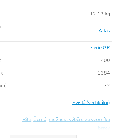
12.13 kg
á
Atlas
série GR
:
400
)
:
1384
mm)
:
72
Svislá (vertikální)
Bílá
,
Černá
,
možnost výběru ze vzorníku
barev