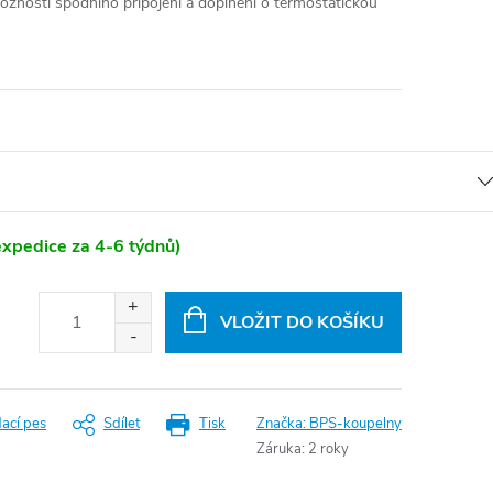
ožností spodního připojení a doplnění o termostatickou
xpedice za 4-6 týdnů)
VLOŽIT DO KOŠÍKU
dací pes
Sdílet
Tisk
Značka:
BPS-koupelny
Záruka
:
2 roky