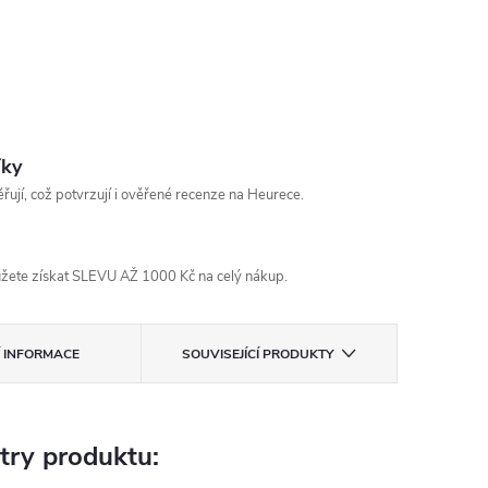
íky
řují, což potvrzují i ověřené recenze na Heurece.
žete získat SLEVU AŽ 1000 Kč na celý nákup.
Í INFORMACE
SOUVISEJÍCÍ PRODUKTY
try produktu: