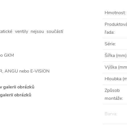
Hmotnost
:
Produktov
tatické ventily nejsou součástí
řada
:
Série
:
ebo GKM
Šířka (mm)
Výška (mm
ER, ANGU nebo E-VISION
Hloubka (
v galerii obrázků
Způsob
galerii obrázků
montáže
:
Barva
: