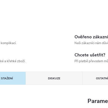
Ověřeno zákazn
 komplikací.
Naši zákazníci nám důvě
Chcete ušetřit?
ké a křehké zboží.
Při platbě převodem mů
 STAŽENÍ
DISKUZE
OSTATN
Parame