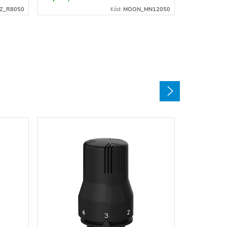
TZ_R8050
Kód:
MOON_MN12050
Elektric