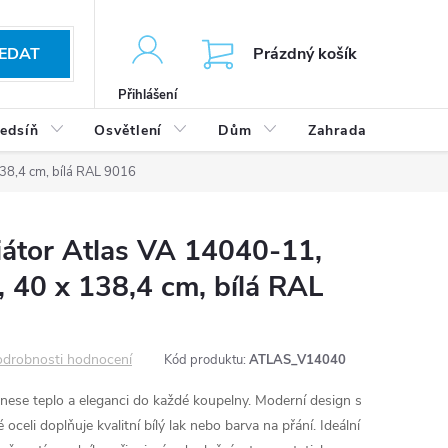
KOŠÍK
EDAT
Prázdný košík
Přihlášení
edsíň
Osvětlení
Dům
Zahrada
Výp
138,4 cm, bílá RAL 9016
iátor Atlas VA 14040-11,
1, 40 x 138,4 cm, bílá RAL
drobnosti hodnocení
Kód produktu:
ATLAS_V14040
ý vnese teplo a eleganci do každé koupelny. Moderní design s
oceli doplňuje kvalitní bílý lak nebo barva na přání. Ideální