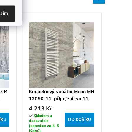
asím
Koupeln
12060-11
59,6x12
4 532 
tz R
Koupelnový radiátor Moon MN
9016
,
12050-11, připojení typ 11,
Sklade
dodavatel
49,6x120,8 cm, bílá RAL
4 213 Kč
(expedice
9016
týdnů)
Skladem u
ÍKU
DO KOŠÍKU
dodavatele
(expedice za 4-6
týdnů)