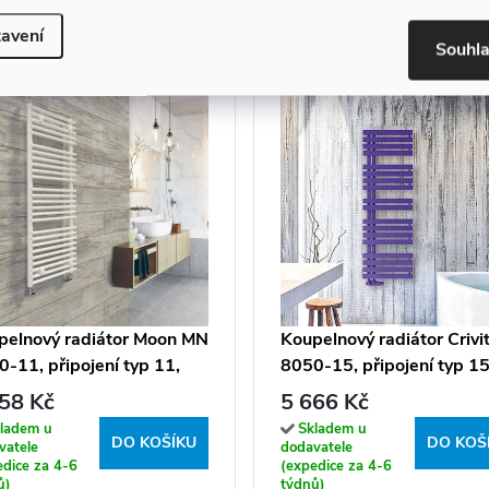
avení
Souhl
pelnový radiátor Moon MN
Koupelnový radiátor Crivi
-11, připojení typ 11,
8050-15, připojení typ 15
6x92,1 cm, bílá RAL 9016
50x82 cm, bílá RAL 9016
58 Kč
5 666 Kč
ladem u
Skladem u
DO KOŠÍKU
DO KOŠ
vatele
dodavatele
edice za 4-6
(expedice za 4-6
ů)
týdnů)