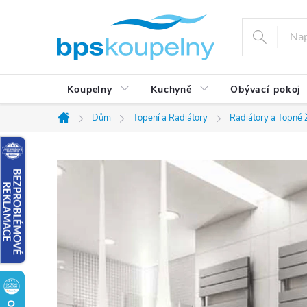
Přejít
na
obsah
Koupelny
Kuchyně
Obývací pokoj
Dům
Topení a Radiátory
Radiátory a Topné 
Domů