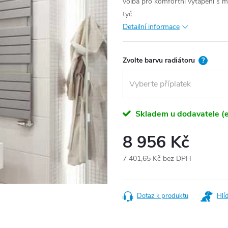
volba pro komfortní vytápění s m
tyč.
Detailní informace
Zvolte barvu radiátoru
?
Skladem u dodavatele (e
8 956 Kč
7 401,65 Kč
bez DPH
Měrná
cena:
Dotaz k produktu
Hlí