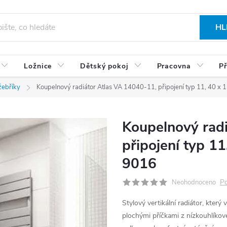
HL
Ložnice
Dětský pokoj
Pracovna
Př
žebříky
Koupelnový radiátor Atlas VA 14040-11, připojení typ 11, 40 x 
Koupelnový rad
připojení typ 1
9016
Po
Neohodnoceno
Stylový vertikální radiátor, kter
plochými příčkami z nízkouhlíkové 