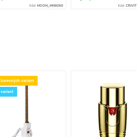
Kód:
MOON_MN9060
Kód:
CRIVI
 barevných variant
 variant