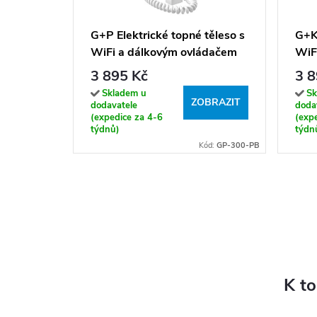
G+P Elektrické topné těleso s
G+K 
WiFi a dálkovým ovládačem
WiF
(300 - 1200 W)
(30
3 895 Kč
3 8
Skladem u
Sk
ZOBRAZIT
dodavatele
doda
(expedice za 4-6
(exp
týdnů)
týdn
Kód:
GP-300-PB
K t