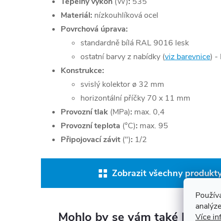
Tepelný výkon
(W)
:
535
Materiál:
nízkouhlíková ocel
Povrchová úprava:
standardně bílá RAL 9016 lesk
ostatní barvy z nabídky (
viz barevnice
) -
Konstrukce:
svislý kolektor ø 32 mm
horizontální příčky 70 x 11 mm
Provozní tlak
(MPa)
:
max. 0,4
Provozní teplota
(°C)
:
max. 95
Připojovací závit
(")
:
1/2
Zobrazit všechny produkty
Použív
analýze
Mohlo by se vám také líbit
Více in