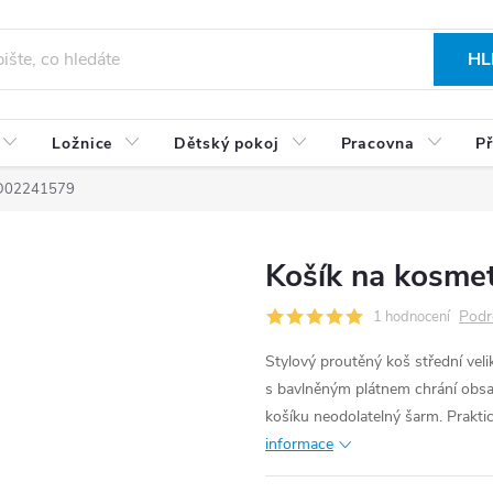
HL
Ložnice
Dětský pokoj
Pracovna
Př
WD02241579
Košík na kosm
Podr
1 hodnocení
Stylový proutěný koš střední velik
s bavlněným plátnem chrání obsa
košíku neodolatelný šarm. Prakti
informace