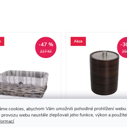
e
Akce
-47 %
-3
227 Kč
25
ík na kosmetiku
Plastová kosmetická dóz
áme cookies, abychom Vám umožnili pohodlné prohlížení webu 
D02241580
AWD02190750
 provozu webu neustále zlepšovali jeho funkce, výkon a použite
formací
0 Kč
179 Kč