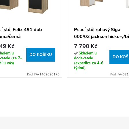
í stůl Felix 491 dub
Psací stůl rohový Sigal
oma/černá
600/03 jackson hickory/bí
49 Kč
7 790 Kč
ladem u
Skladem u
DO KOŠÍKU
DO KOŠ
atele (za 7-
dodavatele
í u vás)
(expedice za 4-6
týdnů)
Kód:
FA-1409020170
Kód:
FA-02