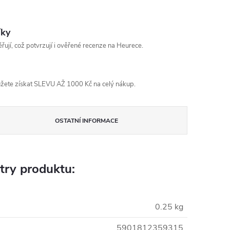
íky
řují, což potvrzují i ověřené recenze na Heurece.
žete získat SLEVU AŽ 1000 Kč na celý nákup.
OSTATNÍ INFORMACE
try produktu:
0.25 kg
5901812359315