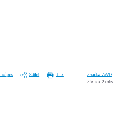
dací pes
Sdílet
Tisk
Značka:
AWD
Záruka
:
2 roky