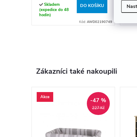
Skladem
Sk
DO KOŠÍKU
Nast
(expedice do 48
(exp
hodin)
hodi
Kód:
AWD02190749
Zákazníci také nakoupili
Akce
-47 %
227 Kč