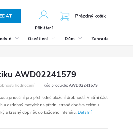
KOŠÍK
EDAT
Prázdný košík
Přihlášení
edsíň
Osvětlení
Dům
Zahrada
Výp
etiku AWD02241579
obnosti hodnocení
Kód produktu:
AWD02241579
osti je ideální pro přehledné uložení drobností. Vnitřní část
h a ozdobný motýlek na přední straně dodává celému
cký a krásný doplněk do každého interiéru.
Detailní