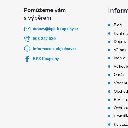
á
p
Infor
a
Blog
t
dotazy
@
bps-koupelny.cz
Kontakt
í
608 247 630
Doprava
Informace o objednávce
Věrnost
Individu
BPS Koupelny
Velkoob
O nás
Vrácení
Obchod
Reklama
Ochrana
Prohláše
Ke staž