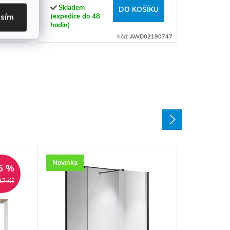
Skladem
ÍKU
DO KOŠÍKU
asím
(expedice do 48
hodin)
2190750
Kód:
AWD02190747
Novinka
5 %
92 Kč