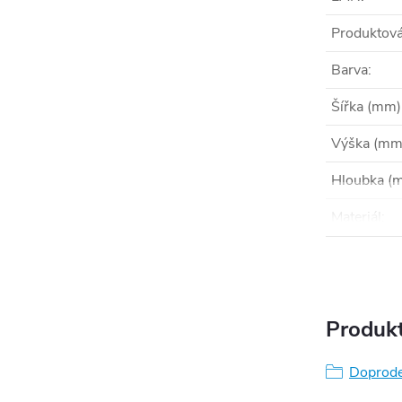
Produktová
Barva
:
Šířka (mm)
Výška (mm
Hloubka (
Materiál
:
Produkt
Doprode