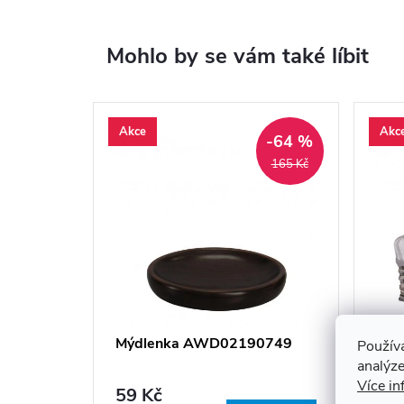
Mohlo by se vám také líbit
Akce
Akc
-64 %
165 Kč
Mýdlenka AWD02190749
Koš
Použív
AW
analýze
Více in
59 Kč
12