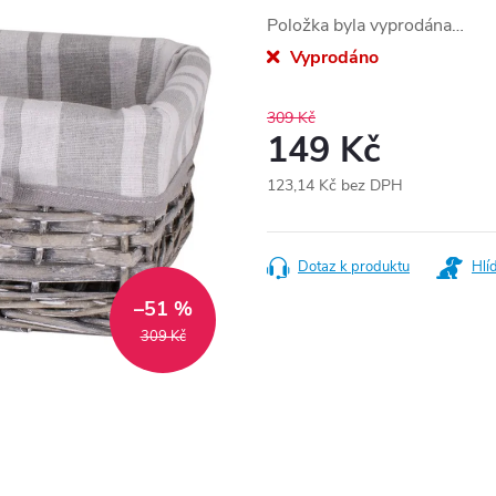
Položka byla vyprodána…
Vyprodáno
309 Kč
149 Kč
123,14 Kč bez DPH
Měrná
cena:
Dotaz k produktu
Hlí
–51 %
309 Kč