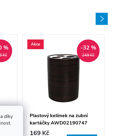
Akce
Akce
0 %
-32 %
8 Kč
249 Kč
Plastov
AWD02
249 K
a
Plastový kelímek na zubní
a díky
kartáčky AWD02190747
lnost.
Sklade
(expedice
169 Kč
hodin)