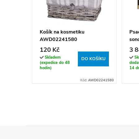
Košík na kosmetiku
Psac
AWD02241580
son
120 Kč
3 8
Skladem
Sk
DO KOŠÍKU
(expedice do 48
dodav
hodin)
14 dn
Kód:
AWD02241580
Z