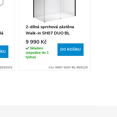
Postel s
90x200 
15 162
2-dílná sprchová zástěna
lá
Walk-in SH07 DUO BL
Sklade
dodavatel
120x80, černá
9 990 Kč
(expedice
mat/transparent - bez
týdnů)
Skladem
DO KOŠÍKU
ÍKU
vaničky
(expedice do 1
týdne)
12020331
Kód:
SH07-DUO-BL-80X120