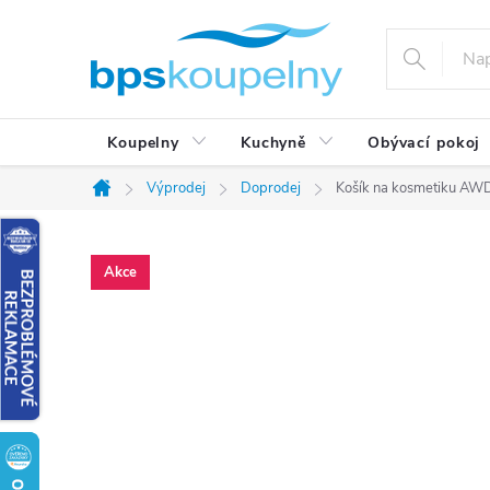
Přejít
na
obsah
Koupelny
Kuchyně
Obývací pokoj
Výprodej
Doprodej
Košík na kosmetiku A
Domů
Akce