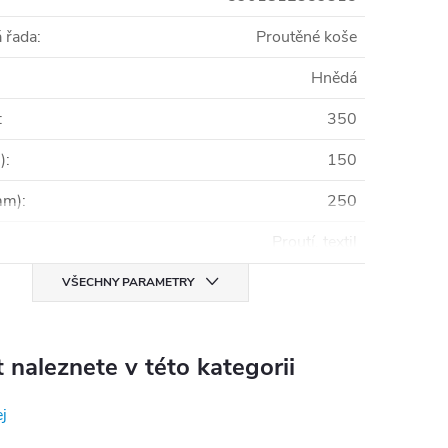
 řada
:
Proutěné koše
Hnědá
:
350
)
:
150
mm)
:
250
Proutí, textil
VŠECHNY PARAMETRY
 naleznete v této kategorii
j