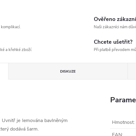
Ověřeno zákazn
 komplikací.
Naši zákazníci nám důvě
Chcete ušetřit?
ké a křehké zboží.
Při platbě převodem mů
DISKUZE
Parame
. Uvnitř je lemována bavlněným
Hmotnost
:
který dodává šarm.
EAN
: