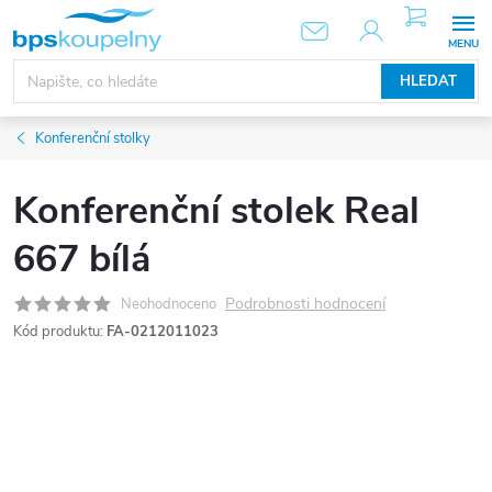
Přejít
NÁKUPNÍ
KOŠÍK
na
obsah
HLEDAT
Konferenční stolky
Konferenční stolek Real
667 bílá
Podrobnosti hodnocení
Neohodnoceno
Kód produktu:
FA-0212011023