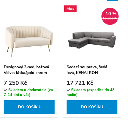
Akce
-10 %
19 690 Kč
Designový 2-sed, béžová
Sedací souprava, šedá,
Velvet látka/gold chrom-
levá, KENAI ROH
zlatý, BAGY
7 250 Kč
17 721 Kč
Skladem u dodavatele (za
Skladem (expedice do 48
7-14 dní u vás)
hodin)
DO KOŠÍKU
DO KOŠÍKU