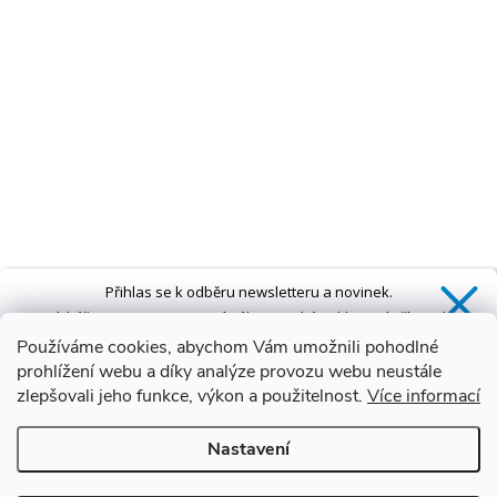
Přihlas se k odběru newsletteru a novinek.
Získáš
SLEVU 5 %
na první nákup a také exkluzivní přístup k
novinkám, slevám a dalším speciálním nabídkám.*
Používáme cookies, abychom Vám umožnili pohodlné
prohlížení webu a díky analýze provozu webu neustále
zlepšovali jeho funkce, výkon a použitelnost.
Více informací
Ano, chci se přihlásit
Nastavení
Zásady zpracování osobních údajů