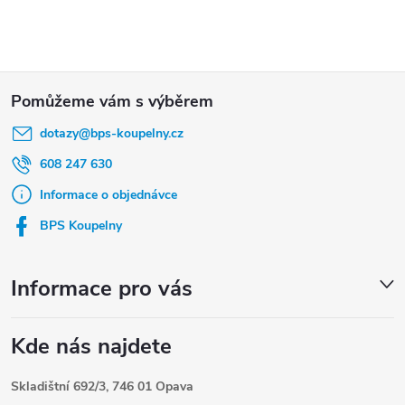
Z
á
dotazy
@
bps-koupelny.cz
p
a
608 247 630
t
Informace o objednávce
í
BPS Koupelny
Informace pro vás
Kde nás najdete
Skladištní 692/3, 746 01 Opava