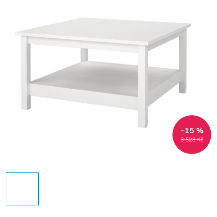
–15 %
3 528 Kč