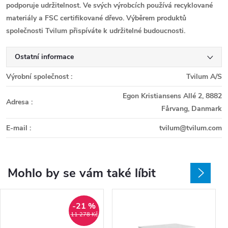
podporuje udržitelnost. Ve svých výrobcích používá recyklované
materiály a FSC certifikované dřevo. Výběrem produktů
společnosti Tvilum přispíváte k
udržitelné budoucnosti.
Ostatní informace
Výrobní společnost
:
Tvilum A/S
Egon Kristiansens Allé 2, 8882
Adresa
:
Fårvang, Danmark
E-mail
:
tvilum@tvilum.com
Mohlo by se vám také líbit
-21 %
11 278 Kč