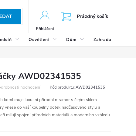
KOŠÍK
EDAT
Prázdný košík
Přihlášení
edsíň
Osvětlení
Dům
Zahrada
Výp
rtáčky AWD02341535
drobnosti hodnocení
Kód produktu:
AWD02341535
h kombinuje luxusní přírodní mramor s čirým sklem.
terý vnese do vaší koupelny dotek nadčasového stylu a
 kteří milují spojení přírodních materiálů a moderního vzhledu.