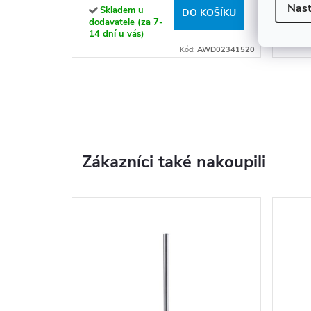
Nast
Skladem u
Sk
DO KOŠÍKU
dodavatele (za 7-
dodav
14 dní u vás)
14 dn
Kód:
AWD02341520
Zákazníci také nakoupili