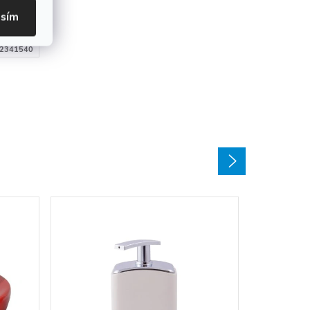
ÍKU
asím
2341540