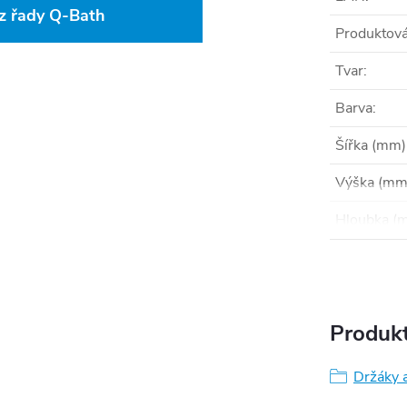
 z řady Q-Bath
Produktová
Tvar
:
Barva
:
Šířka (mm)
Výška (mm
Hloubka (
Produkt
Držáky a