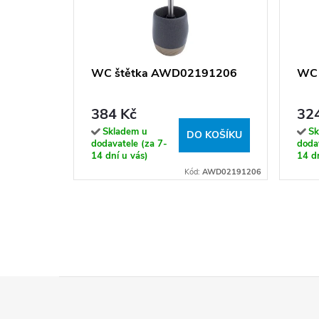
WC štětka AWD02191206
WC 
384 Kč
32
Skladem u
Sk
DO KOŠÍKU
dodavatele (za 7-
dodav
14 dní u vás)
14 dn
Kód:
AWD02191206
Z
á