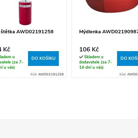
štětka AWD02191258
Mýdlenka AWD0219098
4 Kč
106 Kč
ladem u
Skladem u
DO KOŠÍKU
DO KOŠ
atele (za 7-
dodavatele (za 7-
í u vás)
14 dní u vás)
Kód:
AWD02191258
Kód:
AWD0