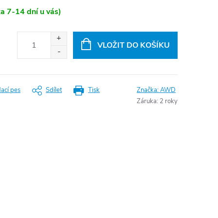
a 7-14 dní u vás)
VLOŽIT DO KOŠÍKU
dací pes
Sdílet
Tisk
Značka:
AWD
Záruka
:
2 roky