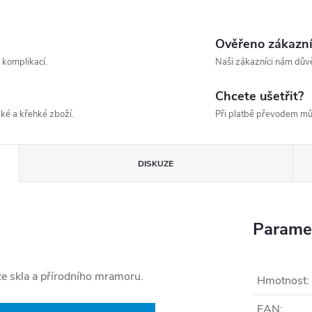
Ověřeno zákazn
 komplikací.
Naši zákazníci nám důvě
Chcete ušetřit?
ké a křehké zboží.
Při platbě převodem mů
DISKUZE
Parame
ze skla a přírodního mramoru.
Hmotnost
:
EAN
: