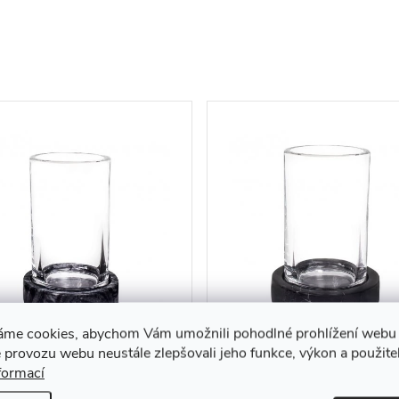
áme cookies, abychom Vám umožnili pohodlné prohlížení webu 
ímek na kartáčky
Kelímek na kartáčky
 provozu webu neustále zlepšovali jeho funkce, výkon a použite
D02341525
AWD02341540
formací
0 Kč
750 Kč