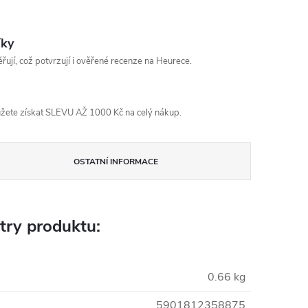
íky
řují, což potvrzují i ověřené recenze na Heurece.
žete získat SLEVU AŽ 1000 Kč na celý nákup.
OSTATNÍ INFORMACE
try produktu:
0.66 kg
5901812358875