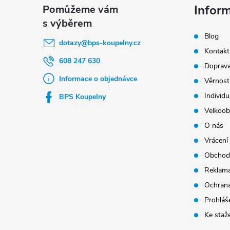
p
Infor
a
Blog
t
dotazy
@
bps-koupelny.cz
Kontakt
í
608 247 630
Doprava
Informace o objednávce
Věrnost
Individu
BPS Koupelny
Velkoob
O nás
Vrácení
Obchod
Reklama
Ochrana
Prohláše
Ke staž