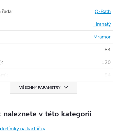
 řada
:
Q-Bath
Hranatý
Mramor
:
84
)
:
120
mm)
:
84
VŠECHNY PARAMETRY
 naleznete v této kategorii
 kelímky na kartáčky