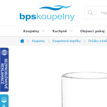
Přejít
na
obsah
Koupelny
Kuchyně
Obývací pokoj
Koupelny
Koupelnové doplňky
Držáky a kel
Domů