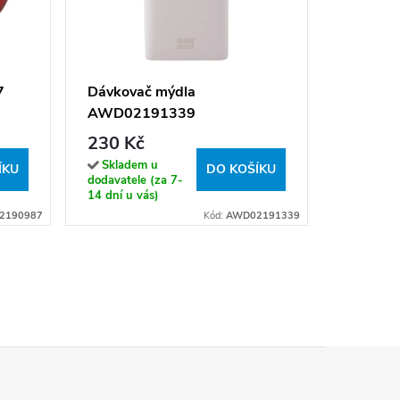
Zásobní
hygienic
101403
4 190 
7
Dávkovač mýdla
AWD02191339
Sklade
(expedice
230 Kč
hodin)
Skladem u
ÍKU
DO KOŠÍKU
dodavatele (za 7-
14 dní u vás)
2190987
Kód:
AWD02191339