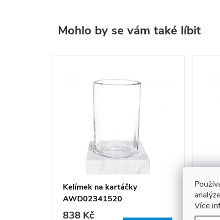
Mohlo by se vám také líbit
Použív
Kelímek na kartáčky
Kel
analýze
AWD02341520
AW
Více in
838 Kč
75