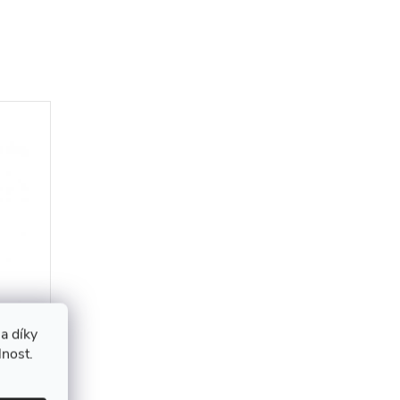
a díky
lnost.