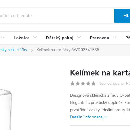
HL
Ložnice
Dětský pokoj
Pracovna
Př
ímky na kartáčky
Kelímek na kartáčky AWD02341535
Kelímek na ka
Po
Neohodnoceno
Designová sklenička z řady Q-bat
Elegantní a praktický doplněk, k
prvotřídní kvality. Ideální pro ty,
Detailní informace