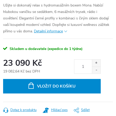
Užijte si dokonalý relax s hydromasážním boxem Mona. Nabízí
hlubokou vaničku se sedátkem, 6 masážních trysek, rádio i
osvětlení. Elegantní černé profily v kombinaci s čirým sklem dodají
vaší koupelně moderní vzhled. Dopřejte si luxusní wellness zážitek
přímo u vás doma.
Detailní informace
Skladem u dodavatele (expedice do 1 týdne)
23 090 Kč
19 082,64 Kč bez DPH
Měrná
cena:
VLOŽIT DO KOŠÍKU
Dotaz k produktu
Hlídací pes
Sdílet