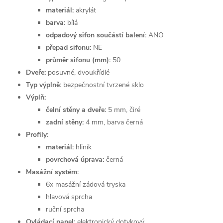
materiál:
akrylát
barva:
bílá
odpadový sifon součástí balení:
ANO
přepad sifonu:
NE
průměr sifonu (mm):
50
Dveře:
posuvné, dvoukřídlé
Typ výplně:
bezpečnostní tvrzené sklo
Výplň:
čelní stěny a dveře:
5 mm, čiré
zadní stěny:
4 mm, barva černá
Profily:
materiál:
hliník
povrchová úprava:
černá
Masážní systém:
6x masážní zádová tryska
hlavová sprcha
ruční sprcha
Ovládací panel:
elektronický dotykový