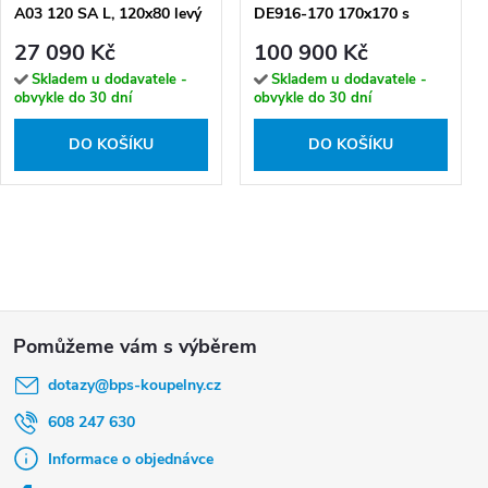
A03 120 SA L, 120x80 levý
DE916-170 170x170 s
se saunou
ohřevem vody, hnědý panel
27 090 Kč
100 900 Kč
Skladem u dodavatele -
Skladem u dodavatele -
obvykle do 30 dní
obvykle do 30 dní
DO KOŠÍKU
DO KOŠÍKU
Z
á
dotazy
@
bps-koupelny.cz
p
a
608 247 630
t
Informace o objednávce