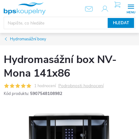
Přejít
NÁKUPNÍ
KOŠÍK
na
obsah
HLEDAT
Hydromasážní boxy
Hydromasážní box NV-
Mona 141x86
Podrobnosti hodnocení
1 hodnocení
Kód produktu:
5907548108982