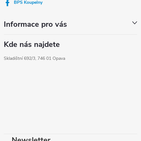
í
BPS Koupelny
Informace pro vás
Kde nás najdete
Skladištní 692/3, 746 01 Opava
Newsletter