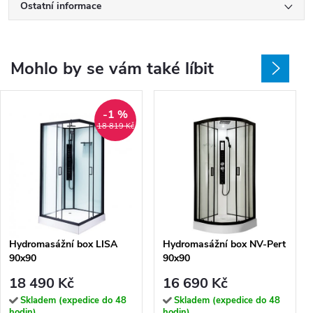
Ostatní informace
Mohlo by se vám také líbit
-1 %
18 819 Kč
Hydromasážní box LISA
Hydromasážní box NV-Pert
90x90
90x90
18 490 Kč
16 690 Kč
Skladem (expedice do 48
Skladem (expedice do 48
hodin)
hodin)