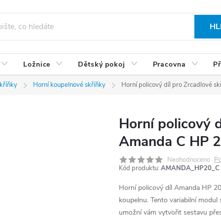
HL
Ložnice
Dětský pokoj
Pracovna
Př
kříňky
Horní koupelnové skříňky
Horní policový díl pro Zrcadlové 
Horní policový d
Amanda C HP 20
Po
Neohodnoceno
Kód produktu:
AMANDA_HP20_C
Horní policový díl Amanda HP 20
koupelnu. Tento variabilní modul 
umožní vám vytvořit sestavu přes