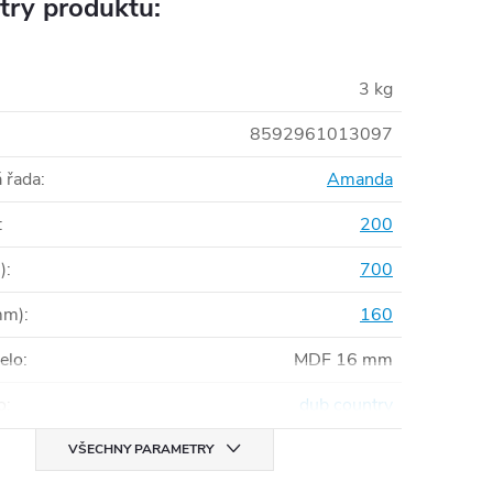
try produktu:
3 kg
8592961013097
 řada
:
Amanda
:
200
)
:
700
mm)
:
160
čelo
:
MDF 16 mm
o
:
dub country
VŠECHNY PARAMETRY