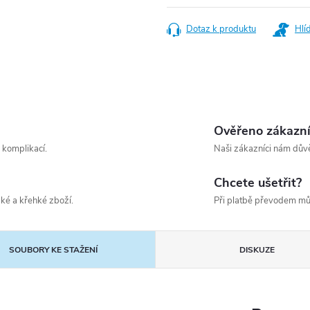
cena:
Dotaz k produktu
Hlí
Ověřeno zákazn
 komplikací.
Naši zákazníci nám důvě
Chcete ušetřit?
ké a křehké zboží.
Při platbě převodem mů
SOUBORY KE STAŽENÍ
DISKUZE