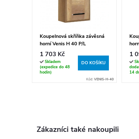
Koupelnová skříňka závěsná
Kou
horní Venis H 40 P/L
hor
dub
1 703 Kč
1 0
Skladem
Sk
DO KOŠÍKU
(expedice do 48
dodav
hodin)
14 dn
Kód:
VENIS-H-40
Zákazníci také nakoupili