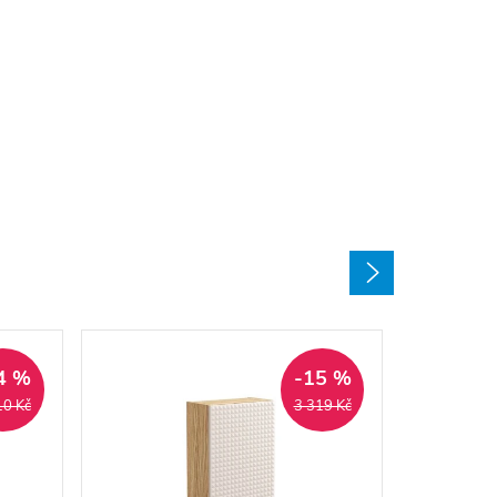
4 %
-15 %
10 Kč
3 319 Kč