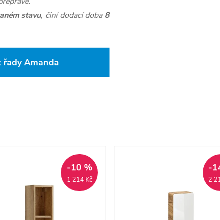
přepravě.
aném stavu
, činí dodací doba
8
 z řady Amanda
-10 %
-1
1 214 Kč
2 2