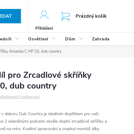
KOŠÍK
EDAT
Prázdný košík
Přihlášení
edsíň
Osvětlení
Dům
Zahrada
Výp
skříňky Amanda C HP 20, dub country
íl pro Zrcadlové skříňky
, dub country
drobnosti hodnocení
 v dekoru Dub Country je ideálním doplňkem pro vaši
se 2 skleněnými policemi skvěle doplní zrcadlové skříňky a
ně na míru. Kvalitní zpracování a snadná montáž díky