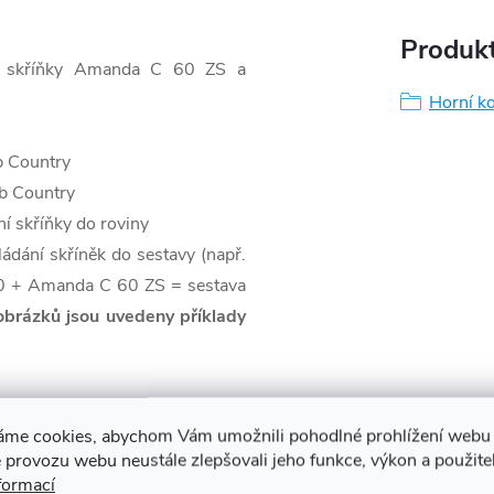
Produkt
ové skříňky Amanda C 60 ZS a
Horní k
b Country
ub Country
ní skříňky do roviny
ádání skříněk do sestavy (např.
 + Amanda C 60 ZS = sestava
 obrázků jsou uvedeny příklady
áme cookies, abychom Vám umožnili pohodlné prohlížení webu 
 provozu webu neustále zlepšovali jeho funkce, výkon a použite
formací