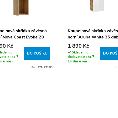
pelnová skříňka závěsná
Koupelnová skříňka závě
ní Nova Coast Evoke 20
horní Aruba White 35 du
 coast evoke
craft/bílá
90 Kč
1 890 Kč
ladem u
Skladem u
DO KOŠÍKU
DO KOŠ
atele (za 7-
dodavatele (za 7-
í u vás)
14 dní u vás)
Kód:
CO-191803
Kó