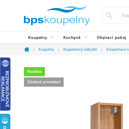
Přejít
na
obsah
Koupelny
Kuchyně
Obývací pokoj
Koupelny
Koupelnový nábytek
Koupelnové s
Domů
Novinka
Závěsné provedení