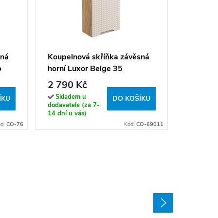
Koupeln
horní M
šedá/du
1 890 
sná
Koupelnová skříňka závěsná
b
horní Luxor Beige 35
Sklade
dodavatel
béžová/dub olejovaný
2 790 Kč
14 dní u v
Skladem u
ÍKU
DO KOŠÍKU
dodavatele (za 7-
14 dní u vás)
d:
CO-76
Kód:
CO-69011