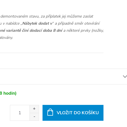
demontovaném stavu, za příplatek jej můžeme zaslat
 v nabídce „
Nábytek dodat v
“ a případně směr otevírání
né variantě činí dodací doba 8 dní
a některé prvky (nožky,
alovány.
8 hodin)
VLOŽIT DO KOŠÍKU