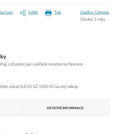
dací pes
Sdílet
Tisk
Značka:
Comodo
Záruka
:
2 roky
íky
řují, což potvrzují i ověřené recenze na Heurece.
žete získat SLEVU AŽ 1000 Kč na celý nákup.
OSTATNÍ INFORMACE