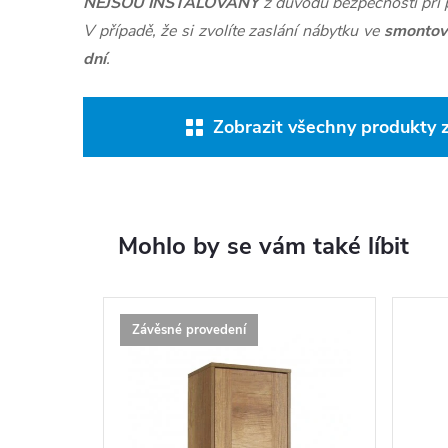
NEJSOU INSTALOVÁNY
z důvodu bezpečnosti při 
V případě, že si zvolíte zaslání nábytku ve
smontov
dní
.
Zobrazit všechny produkty
Mohlo by se vám také líbit
Závěsné provedení