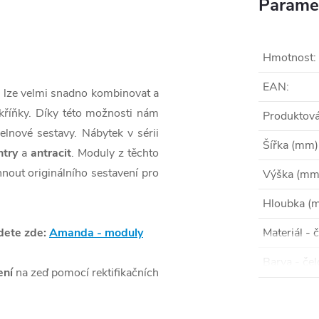
Parame
Hmotnost
:
EAN
:
e lze velmi snadno kombinovat a
kříňky. Díky této možnosti nám
Produktová
lnové sestavy. Nábytek v sérii
Šířka (mm)
try
a
antracit
. Moduly z těchto
nout originálního sestavení pro
Výška (mm
Hloubka (
dete zde:
Amanda - moduly
Materiál - 
Barva - čel
ení
na zeď pomocí rektifikačních