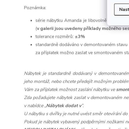
Poznámka:
Nast
série nábytku Amanda je libovolně kombinovate
(
v galerii jsou uvedeny příklady možného se
tolerance rozměrů:
±3%
standardně dodáváno v demontovaném stavu
za příplatek možno zaslat ve smontovaném st
Nábytek je standardně dodávaný v demontovaném 
jeho montáž, nebo chcete předejít možným problé
Vám za příplatek možnost zaslání nábytku ve
smon
Zda požadujete nábytek zaslat v demontovaném n
v nabídce „
Nábytek dodat v
”.
U nábytku s dvířky je nutné uvést směr otevírání d
Pokud je nábytek vybavený podpěrnými nožkami ne