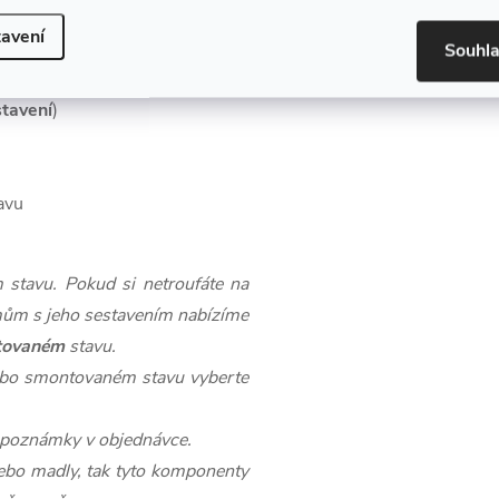
avení
Souhl
lná a lze sestavit více variant
stavení
)
avu
stavu. Pokud si netroufáte na
mům s jeho sestavením nabízíme
tovaném
stavu.
ebo smontovaném stavu vyberte
o poznámky v objednávce.
bo madly, tak tyto komponenty