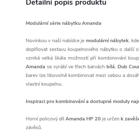
Detailní popis produktu
Modulární série nábytku Amanda
Novinkou v naší nabídce je
modulární nábytek
, kd
doplňovat sestavu koupelnového nábytku o další s
vzniká velká škála možností při kombinování koupe
Amanda
se vyrábí ve třech barvách
bílá
,
Dub Coun
barev lze libovolně kombinovat mezi sebou a dosáh
vlastní koupelnu.
Inspiraci pro kombinování a dostupné moduly naj
Horní policový díl
Amanda HP 20
je určen
k zavěš
závěsů.