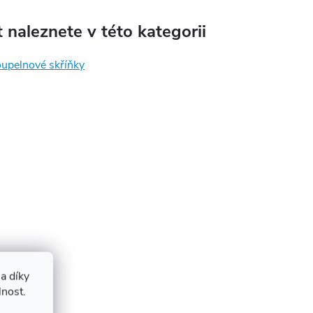
 naleznete v této kategorii
oupelnové skříňky
a díky
lnost.