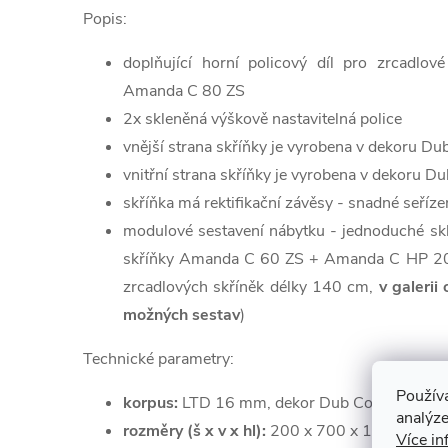
Popis:
doplňující horní policový díl pro zrcadl
Amanda C 80 ZS
2x skleněná výškově nastavitelná police
vnější strana skříňky je vyrobena v dekoru Du
vnitřní strana skříňky je vyrobena v dekoru D
skříňka má rektifikační závěsy - snadné seříze
modulové sestavení nábytku - jednoduché skl
skříňky Amanda C 60 ZS + Amanda C HP 20
zrcadlových skříněk délky 140 cm,
v galerii
možných sestav
)
Technické parametry:
Použív
korpus:
LTD 16 mm, dekor Dub Country
analýze
rozměry (š x v x hl):
200 x 700 x 160 mm
Více in