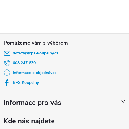
Z
á
dotazy
@
bps-koupelny.cz
p
a
608 247 630
t
Informace o objednávce
í
BPS Koupelny
Informace pro vás
Kde nás najdete