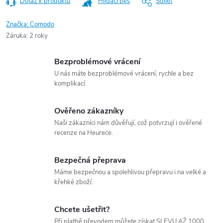
Dotaz k produktu
Hlídací pes
Sdílet
Značka:
Comodo
Záruka
:
2 roky
Bezproblémové vrácení
U nás máte bezproblémové vrácení, rychle a bez
komplikací.
Ověřeno zákazníky
Naši zákazníci nám důvěřují, což potvrzují i ověřené
recenze na Heurece.
Bezpečná přeprava
Máme bezpečnou a spolehlivou přepravu i na velké a
křehké zboží.
Chcete ušetřit?
Při platbě převodem můžete získat SLEVU AŽ 1000