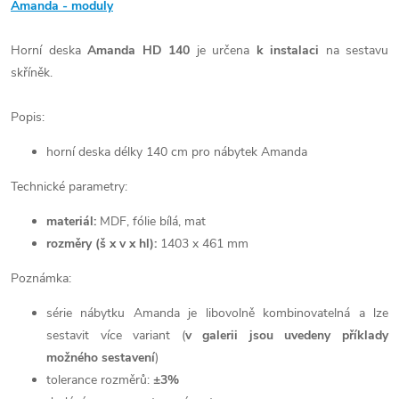
Amanda - moduly
Horní deska
Amanda HD 140
je určena
k instalaci
na sestavu
skříněk.
Popis:
horní deska délky 140 cm pro nábytek Amanda
Technické parametry:
materiál:
MDF, fólie bílá, mat
rozměry (š x v x hl):
1403 x 461 mm
Poznámka:
série nábytku Amanda je libovolně kombinovatelná a lze
sestavit více variant (
v galerii jsou uvedeny příklady
možného sestavení
)
tolerance rozměrů:
±3%