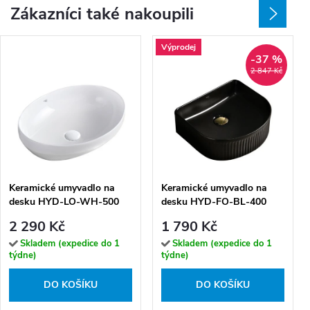
Zákazníci také nakoupili
Výprodej
-37 %
2 847 Kč
Keramické umyvadlo na
Keramické umyvadlo na
desku HYD-LO-WH-500
desku HYD-FO-BL-400
50x37 cm, bílé
40x35 cm, černé lesklé
2 290 Kč
1 790 Kč
Skladem (expedice do 1
Skladem (expedice do 1
týdne)
týdne)
DO KOŠÍKU
DO KOŠÍKU