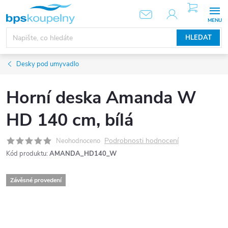
Přejít
NÁKUPNÍ
KOŠÍK
na
obsah
HLEDAT
Desky pod umyvadlo
Horní deska Amanda W
HD 140 cm, bílá
Podrobnosti hodnocení
Neohodnoceno
Kód produktu:
AMANDA_HD140_W
Závěsné provedení