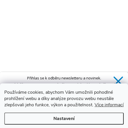
Přihlas se k odběru newsletteru a novinek.
Získáš
SLEVU 5 %
na první nákup a také exkluzivní přístup k
novinkám, slevám a dalším speciálním nabídkám.*
Používáme cookies, abychom Vám umožnili pohodlné
prohlížení webu a díky analýze provozu webu neustále
zlepšovali jeho funkce, výkon a použitelnost.
Více informací
Ano, chci se přihlásit
Nastavení
Zásady zpracování osobních údajů