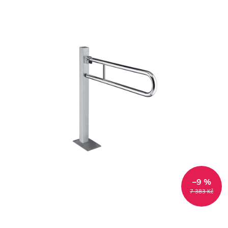
–9 %
7 383 Kč