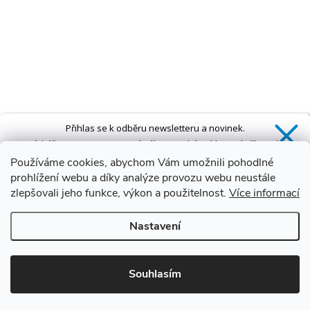
Přihlas se k odběru newsletteru a novinek.
Získáš
SLEVU 5 %
na první nákup a také exkluzivní přístup k
novinkám, slevám a dalším speciálním nabídkám.*
Používáme cookies, abychom Vám umožnili pohodlné
prohlížení webu a díky analýze provozu webu neustále
zlepšovali jeho funkce, výkon a použitelnost.
Více informací
Ano, chci se přihlásit
Nastavení
Zásady zpracování osobních údajů
*Sleva neplatí na vany s dvířky AVO a VOVO
Souhlasím