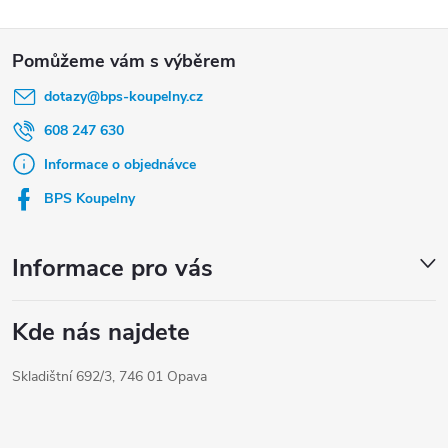
Z
á
dotazy
@
bps-koupelny.cz
p
a
608 247 630
t
Informace o objednávce
í
BPS Koupelny
Informace pro vás
Kde nás najdete
Skladištní 692/3, 746 01 Opava