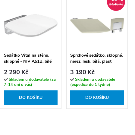
3 548 Kč
Sedátko Vital na stěnu,
Sprchové sedátko, sklopné,
sklopné - NIV A51B, bílé
nerez, lesk, bílá, plast
krémový - 203025074
2 290 Kč
3 190 Kč
Skladem u dodavatele (za
Skladem u dodavatele
7-14 dní u vás)
(expedice do 1 týdne)
DO KOŠÍKU
DO KOŠÍKU