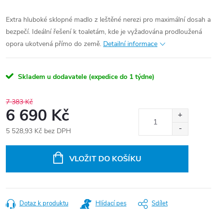
Extra hluboké sklopné madlo z leštěné nerezi pro maximální dosah a
bezpečí. Ideální řešení k toaletám, kde je vyžadována prodloužená
opora ukotvená přímo do země.
Detailní informace
Skladem u dodavatele (expedice do 1 týdne)
7 383 Kč
6 690 Kč
5 528,93 Kč bez DPH
Měrná
cena:
VLOŽIT DO KOŠÍKU
Dotaz k produktu
Hlídací pes
Sdílet