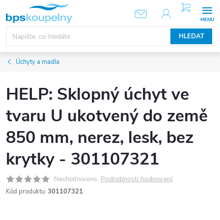
Přejít
NÁKUPNÍ
KOŠÍK
na
obsah
HLEDAT
Úchyty a madla
HELP: Sklopný úchyt ve
tvaru U ukotvený do země
850 mm, nerez, lesk, bez
krytky - 301107321
Podrobnosti hodnocení
Neohodnoceno
Kód produktu:
301107321