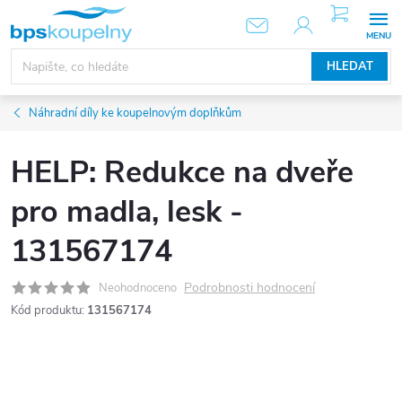
Přejít
NÁKUPNÍ
KOŠÍK
na
obsah
HLEDAT
Náhradní díly ke koupelnovým doplňkům
HELP: Redukce na dveře
pro madla, lesk -
131567174
Podrobnosti hodnocení
Neohodnoceno
Kód produktu:
131567174