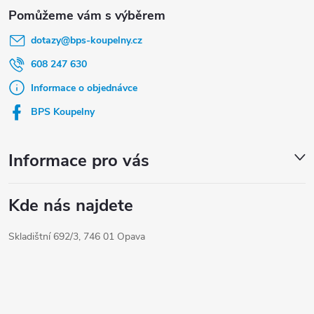
Z
á
dotazy
@
bps-koupelny.cz
p
a
608 247 630
t
Informace o objednávce
í
BPS Koupelny
Informace pro vás
Kde nás najdete
Skladištní 692/3, 746 01 Opava