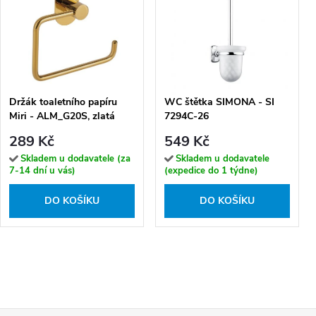
Držák toaletního papíru
WC štětka SIMONA - SI
Miri - ALM_G20S, zlatá
7294C-26
lesk
289 Kč
549 Kč
Skladem u dodavatele (za
Skladem u dodavatele
7-14 dní u vás)
(expedice do 1 týdne)
DO KOŠÍKU
DO KOŠÍKU