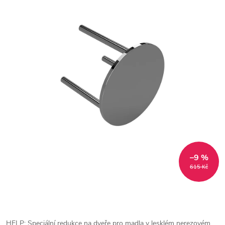
–9 %
615 Kč
HELP: Speciální redukce na dveře pro madla v lesklém nerezovém