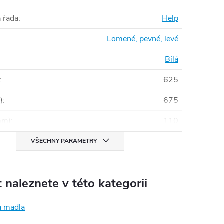
 řada
:
Help
Lomené, pevné, levé
Bílá
:
625
)
:
675
mm)
:
110
VŠECHNY PARAMETRY
 naleznete v této kategorii
a madla