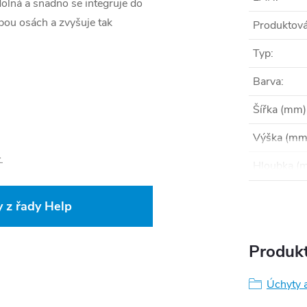
olná a snadno se integruje do
obou osách a zvyšuje tak
Produktová
Typ
:
Barva
:
Šířka (mm)
Výška (mm
.
Hloubka (
 z řady Help
Produkt
Úchyty 