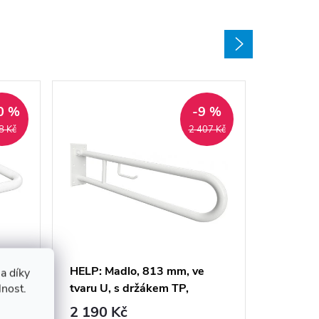
0 %
-9 %
8 Kč
2 407 Kč
HELP: M
tvaru U,
sklopné,
2 190 
ti
HELP: Madlo, 813 mm, ve
a díky
301102
 bez
tvaru U, s držákem TP,
lnost.
Sklade
dodavatel
sklopné, bez krytky, bílá -
2 190 Kč
(expedice