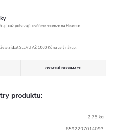
íky
řují, což potvrzují i ověřené recenze na Heurece.
žete získat SLEVU AŽ 1000 Kč na celý nákup.
OSTATNÍ INFORMACE
try produktu:
2.75 kg
8592207014093