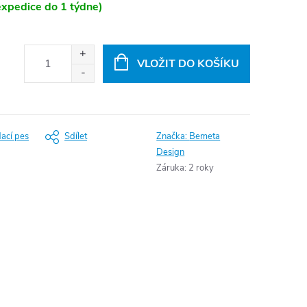
xpedice do 1 týdne)
VLOŽIT DO KOŠÍKU
dací pes
Sdílet
Značka:
Bemeta
Design
Záruka
:
2 roky