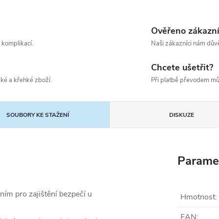
Ověřeno zákazn
 komplikací.
Naši zákazníci nám důvě
Chcete ušetřit?
ké a křehké zboží.
Při platbě převodem mů
SOUBORY KE STAŽENÍ
DISKUZE
Parame
ním pro zajištění bezpečí u
Hmotnost
:
EAN
: