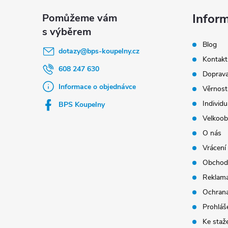
á
p
Infor
a
Blog
t
dotazy
@
bps-koupelny.cz
Kontakt
í
608 247 630
Doprava
Informace o objednávce
Věrnost
Individu
BPS Koupelny
Velkoob
O nás
Vrácení
Obchod
Reklama
Ochrana
Prohláše
Ke staž