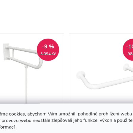
-9 %
-1
3 094 Kč
98
P: Madlo, 813 mm, ve
HELP: Ochrana sifonu pro
áme cookies, abychom Vám umožnili pohodlné prohlížení webu 
u U, sklopné, s opěrnou
nárazu invalidních vozíků
 provozu webu neustále zlepšovali jeho funkce, výkon a použite
formací
u, bez krytky, bílá -
krytky, bílá - 301102124
90 Kč
889 Kč