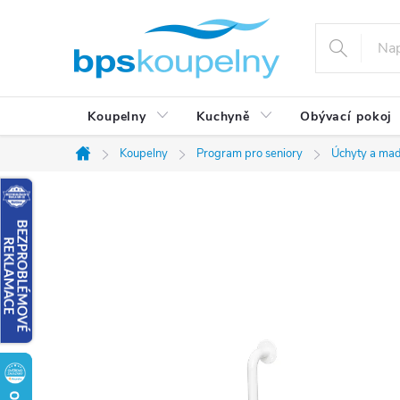
Přejít
na
obsah
Koupelny
Kuchyně
Obývací pokoj
Koupelny
Program pro seniory
Úchyty a mad
Domů