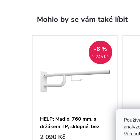
Mohlo by se vám také líbit
-6 %
2 245 Kč
HELP: Madlo, 760 mm, s
HEL
Použív
držákem TP, sklopné, bez
tvar
analýze
Více in
krytky, bílá - 301102774
noho
2 090 Kč
2 7