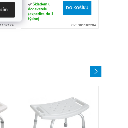
301102284
týdne)
Skladem u
ÍKU
DO KOŠÍKU
asím
dodavatele
(expedice do 1
týdne)
1102124
Kód:
301102284