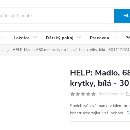
HL
Ložnice
Dětský pokoj
Pracovna
Př
la
HELP: Madlo, 680 mm, ve tvaru L, levé, bez krytky, bílá - 301112074
HELP: Madlo, 68
krytky, bílá - 
Po
Neohodnoceno
Spolehlivé levé madlo v bílém pr
konstrukce zajistí vaši pohodu.
D