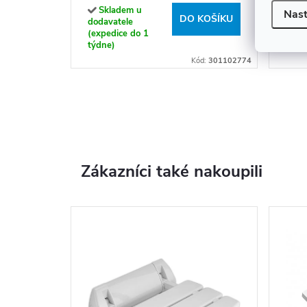
301
Skladem u
Sk
Nast
DO KOŠÍKU
dodavatele
doda
(expedice do 1
(exp
týdne)
týdn
Kód:
301102774
Zákazníci také nakoupili