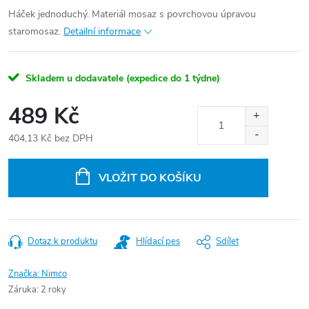
Háček jednoduchý. Materiál mosaz s povrchovou úpravou
staromosaz.
Detailní informace
Skladem u dodavatele (expedice do 1 týdne)
489 Kč
404,13 Kč bez DPH
Měrná
cena:
VLOŽIT DO KOŠÍKU
Dotaz k produktu
Hlídací pes
Sdílet
Značka:
Nimco
Záruka
:
2 roky