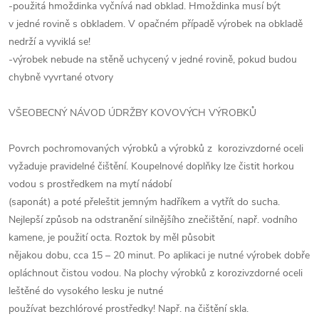
-použitá hmoždinka vyčnívá nad obklad. Hmoždinka musí být
v jedné rovině s obkladem. V opačném případě výrobek na obkladě
nedrží a vyviklá se!
-výrobek nebude na stěně uchycený v jedné rovině, pokud budou
chybně vyvrtané otvory
VŠEOBECNÝ NÁVOD ÚDRŽBY KOVOVÝCH VÝROBKŮ
Povrch pochromovaných výrobků a výrobků z korozivzdorné oceli
vyžaduje pravidelné čištění. Koupelnové doplňky lze čistit horkou
vodou s prostředkem na mytí nádobí
(saponát) a poté přeleštit jemným hadříkem a vytřít do sucha.
Nejlepší způsob na odstranění silnějšího znečištění, např. vodního
kamene, je použití octa. Roztok by měl působit
nějakou dobu, cca 15 – 20 minut. Po aplikaci je nutné výrobek dobře
opláchnout čistou vodou. Na plochy výrobků z korozivzdorné oceli
leštěné do vysokého lesku je nutné
používat bezchlórové prostředky! Např. na čištění skla.