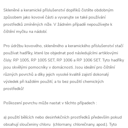
Skleněné a keramické příslušenství doplňků čistěte obdobným
způsobem jako kovové části a vyvarujte se také používání
prostředků zmíněných níže. V žádném případě nepoužívejte k
čištění myčku na nádobí.
Pro údržbu kovového, skleněného a keramického příslušenství stačí
používat hadříky, které lze objednat pod následujícími artiklovými
čísly: RP 1005, RP 1005 SET, RP 1006 a RP 1006 SET. Tyto hadříky
jsou skvělými pomocníky v domácnosti. Jsou ideální pro čištění
různých povrchů a díky jejich vysoké kvalitě zajistí dokonalý
výsledek při každém použití, a to bez použití chemických
prostředků!
Poškození povrchu může nastat v těchto případech :
a) použití bělících nebo desinfekčních prostředků především pokud
obsahují sloučeniny chloru (chlornany, chlorečnany, apod.). Tyto