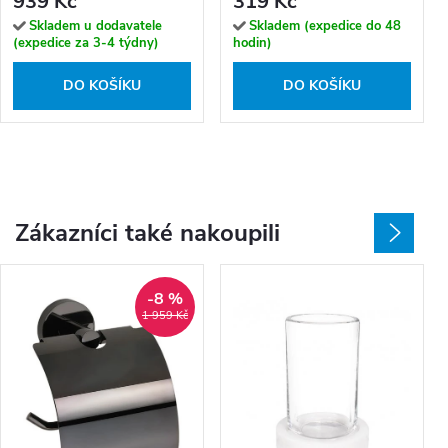
939 Kč
319 Kč
(Bronz)
mosaz (Bronz)
Skladem u dodavatele
Skladem (expedice do 48
(expedice za 3-4 týdny)
hodin)
DO KOŠÍKU
DO KOŠÍKU
Zákazníci také nakoupili
-8 %
1 959 Kč