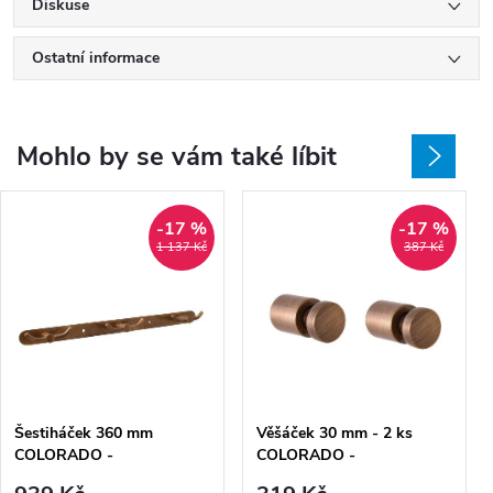
Diskuse
Ostatní informace
Mohlo by se vám také líbit
-17 %
-17 %
1 137 Kč
387 Kč
Šestiháček 360 mm
Věšáček 30 mm - 2 ks
COLORADO -
COLORADO -
COA0105SM, Stará mosaz
COA0103/30SM, Stará