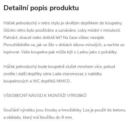
Detailní popis produktu
Háček jednoduchý v retro stylu je skvělým doplňkem do koupelny.
Slůvko retro bylo používáno a uznáváno, coby módní v minulosti.
Patnáct, dvacet nebo dvěstě let? Na čase vůbec nesejde.
Porozhlédněte se, jak se žilo v dobách dávno minulých, a nechte se
inpirovat. Vaše koupelna pak může být s Ladou jako z pohádky.
Háček jednoduchý bude koupelně slušet mnohem více, pokud
zvolíte i další doplňky série Lada staromosaz z nabídky
koupelnových a WC doplňků NIMCO.
VŠEOBECNÝ NÁVOD K MONTÁŽI VÝROBKŮ
Součástí výrobku jsou šrouby a hmoždinky. Lze je použit do betonu
a obkladu, který má tloušťku do 8 mm.