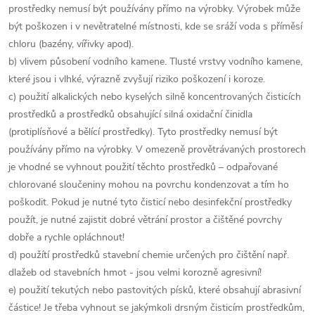
prostředky nemusí být používány přímo na výrobky. Výrobek může
být poškozen i v nevětratelné místnosti, kde se sráží voda s příměsí
chloru (bazény, vířivky apod).
b) vlivem působení vodního kamene. Tlusté vrstvy vodního kamene,
které jsou i vlhké, výrazně zvyšují riziko poškození i koroze.
c) použití alkalických nebo kyselých silně koncentrovaných čisticích
prostředků a prostředků obsahující silná oxidační činidla
(protiplísňové a bělící prostředky). Tyto prostředky nemusí být
používány přímo na výrobky. V omezeně provětrávaných prostorech
je vhodné se vyhnout použití těchto prostředků – odpařované
chlorované sloučeniny mohou na povrchu kondenzovat a tím ho
poškodit. Pokud je nutné tyto čisticí nebo desinfekční prostředky
použít, je nutné zajistit dobré větrání prostor a čištěné povrchy
dobře a rychle opláchnout!
d) použítí prostředků stavební chemie určených pro čištění např.
dlažeb od stavebních hmot - jsou velmi korozně agresivní!
e) použití tekutých nebo pastovitých písků, které obsahují abrasivní
částice! Je třeba vyhnout se jakýmkoli drsným čisticím prostředkům,