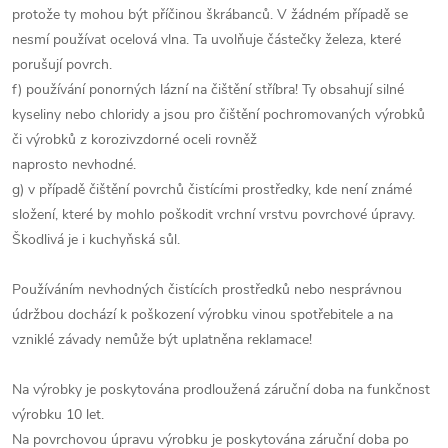
protože ty mohou být příčinou škrábanců. V žádném případě se
nesmí používat ocelová vlna. Ta uvolňuje částečky železa, které
porušují povrch.
f) používání ponorných lázní na čištění stříbra! Ty obsahují silné
kyseliny nebo chloridy a jsou pro čištění pochromovaných výrobků
či výrobků z korozivzdorné oceli rovněž
naprosto nevhodné.
g) v případě čištění povrchů čistícími prostředky, kde není známé
složení, které by mohlo poškodit vrchní vrstvu povrchové úpravy.
Škodlivá je i kuchyňská sůl.
Používáním nevhodných čistících prostředků nebo nesprávnou
údržbou dochází k poškození výrobku vinou spotřebitele a na
vzniklé závady nemůže být uplatněna reklamace!
Na výrobky je poskytována prodloužená záruční doba na funkčnost
výrobku 10 let.
Na povrchovou úpravu výrobku je poskytována záruční doba po