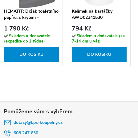
HEMATIT: Držák toaletního
Kelímek na kartáčky
papíru, s krytem -
AWD02341530
159112012
1 790 Kč
794 Kč
Skladem u dodavatele
Skladem u dodavatele (za
(expedice do 1 týdne)
7-14 dní u vás)
DO KOŠÍKU
DO KOŠÍKU
Z
á
dotazy
@
bps-koupelny.cz
p
a
608 247 630