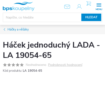
Přejít
NÁKUPNÍ
KOŠÍK
na
obsah
HLEDAT
Háčky a věšáky
Háček jednoduchý LADA -
LA 19054-65
Podrobnosti hodnocení
Neohodnoceno
Kód produktu:
LA 19054-65