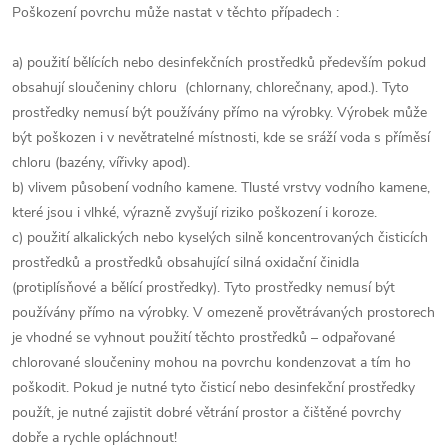
Poškození povrchu může nastat v těchto případech :
a) použití bělících nebo desinfekčních prostředků především pokud
obsahují sloučeniny chloru (chlornany, chlorečnany, apod.). Tyto
prostředky nemusí být používány přímo na výrobky. Výrobek může
být poškozen i v nevětratelné místnosti, kde se sráží voda s příměsí
chloru (bazény, vířivky apod).
b) vlivem působení vodního kamene. Tlusté vrstvy vodního kamene,
které jsou i vlhké, výrazně zvyšují riziko poškození i koroze.
c) použití alkalických nebo kyselých silně koncentrovaných čisticích
prostředků a prostředků obsahující silná oxidační činidla
(protiplísňové a bělící prostředky). Tyto prostředky nemusí být
používány přímo na výrobky. V omezeně provětrávaných prostorech
je vhodné se vyhnout použití těchto prostředků – odpařované
chlorované sloučeniny mohou na povrchu kondenzovat a tím ho
poškodit. Pokud je nutné tyto čisticí nebo desinfekční prostředky
použít, je nutné zajistit dobré větrání prostor a čištěné povrchy
dobře a rychle opláchnout!