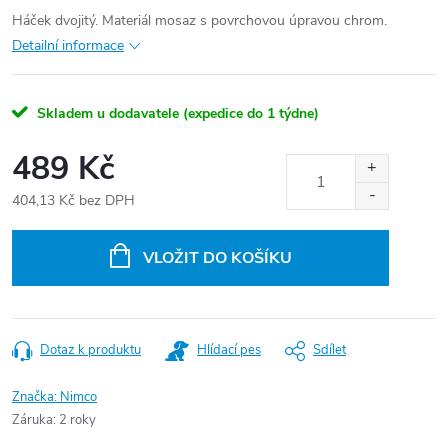
Háček dvojitý. Materiál mosaz s povrchovou úpravou chrom.
Detailní informace
Skladem u dodavatele (expedice do 1 týdne)
489 Kč
404,13 Kč bez DPH
Měrná
cena:
VLOŽIT DO KOŠÍKU
Dotaz k produktu
Hlídací pes
Sdílet
Značka:
Nimco
Záruka
:
2 roky