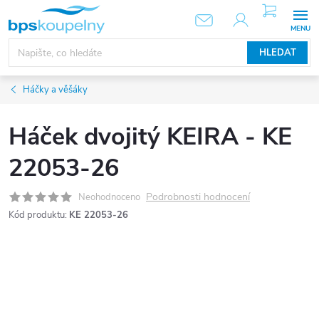
Přejít
NÁKUPNÍ
KOŠÍK
na
obsah
HLEDAT
Háčky a věšáky
Háček dvojitý KEIRA - KE
22053-26
Podrobnosti hodnocení
Neohodnoceno
Kód produktu:
KE 22053-26