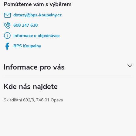
á
dotazy
@
bps-koupelny.cz
p
a
608 247 630
t
Informace o objednávce
í
BPS Koupelny
Informace pro vás
Kde nás najdete
Skladištní 692/3, 746 01 Opava