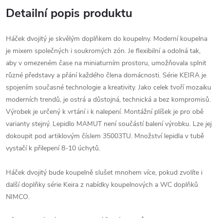
Detailní popis produktu
Háček dvojitý je skvělým doplňkem do koupelny. Moderní koupelna
je mixem společných i soukromých zón. Je flexibilní a odolná tak,
aby v omezeném čase na miniaturním prostoru, umožňovala splnit
různé představy a přání každého člena domácnosti. Série KEIRA je
spojením současné technologie a kreativity. Jako celek tvoří mozaiku
moderních trendů, je ostrá a důstojná, technická a bez kompromisů.
Výrobek je určený k vrtání i k nalepení. Montážní plíšek je pro obě
varianty stejný. Lepidlo MAMUT není součástí balení výrobku. Lze jej
dokoupit pod artiklovým číslem 35003TU. Množství lepidla v tubě
vystačí k přilepení 8-10 úchytů.
Háček dvojitý bude koupelně slušet mnohem více, pokud zvolíte i
další doplňky série Keira z nabídky koupelnových a WC doplňků
NIMCO.