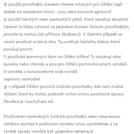
d) použítí prostředků stavební chemie určených pro čištění např.
dlažeb od stavebních hmot - jsou velmi korozně agresivní!
e) použití tekutých nebo pastovitých písků, které obsahují abrasivní
částice! Je třeba vyhnout se jakýmkoli drsným čisticím prostředkům,
protože ty mohou být příčinou škrábanců. V žádném případě se
nesmí používat ocelová vlna. Ta uvolňuje částečky železa, které
porušují povrch.
f) používání ponorných lázní na čištění stříbra! Ty obsahují silné
kyseliny nebo chloridy a jsou pro čištění pochromovaných výrobků
či výrobků z korozivzdorné oceli rovněž
naprosto nevhodné.
g) v případě čištění povrchů čistícími prostředky, kde není známé
složení, které by mohlo poškodit vrchní vrstvu povrchové úpravy.
Škodlivá je i kuchyňská sůl.
Používáním nevhodných čistících prostředků nebo nesprávnou
údržbou dochází k poškození výrobku vinou spotřebitele a na
vzniklé závady nemůže být uplatněna reklamace!