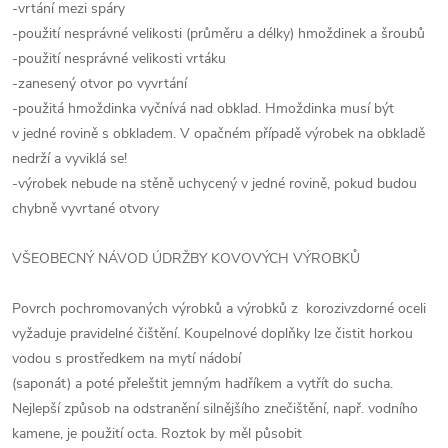
-vrtání mezi spáry
-použití nesprávné velikosti (průměru a délky) hmoždinek a šroubů
-použití nesprávné velikosti vrtáku
-zanesený otvor po vyvrtání
-použitá hmoždinka vyčnívá nad obklad. Hmoždinka musí být
v jedné rovině s obkladem. V opačném případě výrobek na obkladě
nedrží a vyviklá se!
-výrobek nebude na stěně uchycený v jedné rovině, pokud budou
chybně vyvrtané otvory
VŠEOBECNÝ NÁVOD ÚDRŽBY KOVOVÝCH VÝROBKŮ
Povrch pochromovaných výrobků a výrobků z korozivzdorné oceli
vyžaduje pravidelné čištění. Koupelnové doplňky lze čistit horkou
vodou s prostředkem na mytí nádobí
(saponát) a poté přeleštit jemným hadříkem a vytřít do sucha.
Nejlepší způsob na odstranění silnějšího znečištění, např. vodního
kamene, je použití octa. Roztok by měl působit