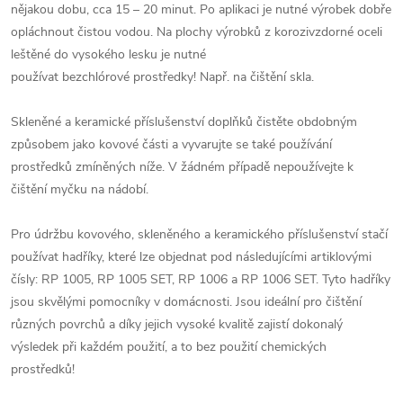
nějakou dobu, cca 15 – 20 minut. Po aplikaci je nutné výrobek dobře
opláchnout čistou vodou. Na plochy výrobků z korozivzdorné oceli
leštěné do vysokého lesku je nutné
používat bezchlórové prostředky! Např. na čištění skla.
Skleněné a keramické příslušenství doplňků čistěte obdobným
způsobem jako kovové části a vyvarujte se také používání
prostředků zmíněných níže. V žádném případě nepoužívejte k
čištění myčku na nádobí.
Pro údržbu kovového, skleněného a keramického příslušenství stačí
používat hadříky, které lze objednat pod následujícími artiklovými
čísly: RP 1005, RP 1005 SET, RP 1006 a RP 1006 SET. Tyto hadříky
jsou skvělými pomocníky v domácnosti. Jsou ideální pro čištění
různých povrchů a díky jejich vysoké kvalitě zajistí dokonalý
výsledek při každém použití, a to bez použití chemických
prostředků!