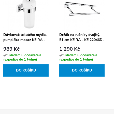
Dávkovač tekutého mýdla,
Držák na ručníky dvojitý,
pumpička mosaz KEIRA -
51 cm KEIRA - KE 22046D-
KE 22031W-T-26
26
989 Kč
1 290 Kč
Skladem u dodavatele
Skladem u dodavatele
(expedice do 1 týdne)
(expedice do 1 týdne)
DO KOŠÍKU
DO KOŠÍKU
Z