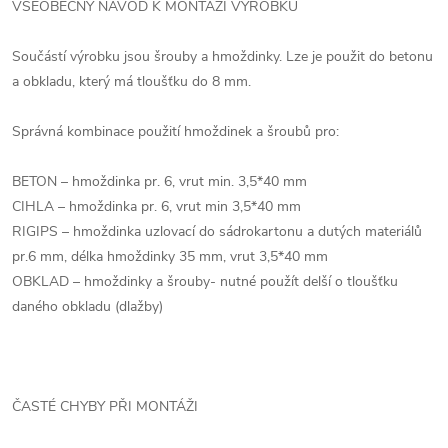
VŠEOBECNÝ NÁVOD K MONTÁŽI VÝROBKŮ
Součástí výrobku jsou šrouby a hmoždinky. Lze je použit do betonu
a obkladu, který má tloušťku do 8 mm.
Správná kombinace použití hmoždinek a šroubů pro:
BETON – hmoždinka pr. 6, vrut min. 3,5*40 mm
CIHLA – hmoždinka pr. 6, vrut min 3,5*40 mm
RIGIPS – hmoždinka uzlovací do sádrokartonu a dutých materiálů
pr.6 mm, délka hmoždinky 35 mm, vrut 3,5*40 mm
OBKLAD – hmoždinky a šrouby- nutné použít delší o tloušťku
daného obkladu (dlažby)
ČASTÉ CHYBY PŘI MONTÁŽI