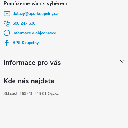
á
dotazy
@
bps-koupelny.cz
p
a
608 247 630
t
Informace o objednávce
í
BPS Koupelny
Informace pro vás
Kde nás najdete
Skladištní 692/3, 746 01 Opava