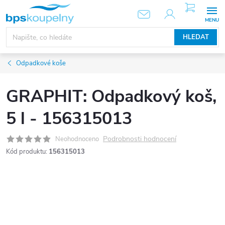
Přejít
NÁKUPNÍ
KOŠÍK
na
obsah
HLEDAT
Odpadkové koše
GRAPHIT: Odpadkový koš,
5 l - 156315013
Podrobnosti hodnocení
Neohodnoceno
Kód produktu:
156315013