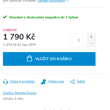
pro náročné uživatele.
Detailní informace
Skladem u dodavatele (expedice do 1 týdne)
1 982 Kč
1 790 Kč
1 479,34 Kč bez DPH
Měrná
cena:
VLOŽIT DO KOŠÍKU
Dotaz k produktu
Hlídací pes
Sdílet
Značka:
Bemeta Design
Záruka
:
2 roky