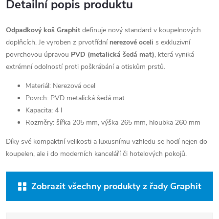
Detailní popis produktu
Odpadkový koš Graphit
definuje nový standard v koupelnových
doplňcích. Je vyroben z prvotřídní
nerezové oceli
s exkluzivní
povrchovou úpravou
PVD (metalická šedá mat)
, která vyniká
extrémní odolností proti poškrábání a otiskům prstů.
Materiál: Nerezová ocel
Povrch: PVD metalická šedá mat
Kapacita: 4 l
Rozměry: šířka 205 mm, výška 265 mm, hloubka 260 mm
Díky své kompaktní velikosti a luxusnímu vzhledu se hodí nejen do
koupelen, ale i do moderních kanceláří či hotelových pokojů.
Zobrazit všechny produkty z řady Graphit