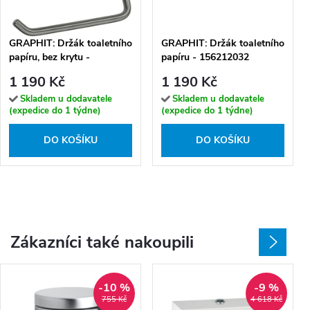
GRAPHIT: Držák toaletního
GRAPHIT: Držák toaletního
papíru, bez krytu -
papíru - 156212032
156112042
1 190 Kč
1 190 Kč
Skladem u dodavatele
Skladem u dodavatele
(expedice do 1 týdne)
(expedice do 1 týdne)
DO KOŠÍKU
DO KOŠÍKU
Zákazníci také nakoupili
-10 %
-9 %
755 Kč
4 618 Kč