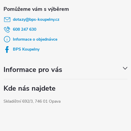
Z
á
dotazy
@
bps-koupelny.cz
p
a
608 247 630
t
Informace o objednávce
í
BPS Koupelny
Informace pro vás
Kde nás najdete
Skladištní 692/3, 746 01 Opava