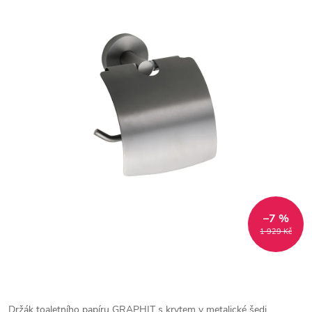
–7 %
1 929 Kč
Držák toaletního papíru GRAPHIT s krytem v metalické šedi.