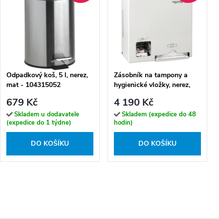
Odpadkový koš, 5 l, nerez,
Zásobník na tampony a
mat - 104315052
hygienické vložky, nerez,
bílý - 101403278
679 Kč
4 190 Kč
Skladem u dodavatele
Skladem (expedice do 48
(expedice do 1 týdne)
hodin)
DO KOŠÍKU
DO KOŠÍKU