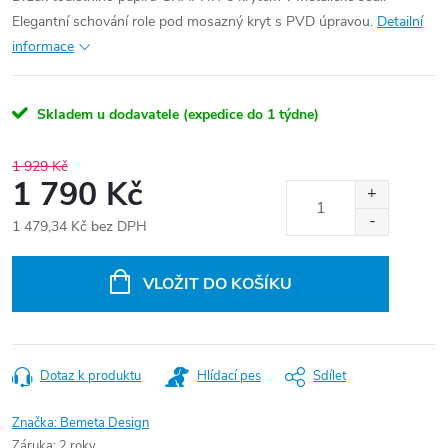
Elegantní schování role pod mosazný kryt s PVD úpravou.
Detailní
informace
Skladem u dodavatele (expedice do 1 týdne)
1 929 Kč
1 790 Kč
1 479,34 Kč bez DPH
Měrná
cena:
VLOŽIT DO KOŠÍKU
Dotaz k produktu
Hlídací pes
Sdílet
Značka:
Bemeta Design
Záruka
:
2 roky