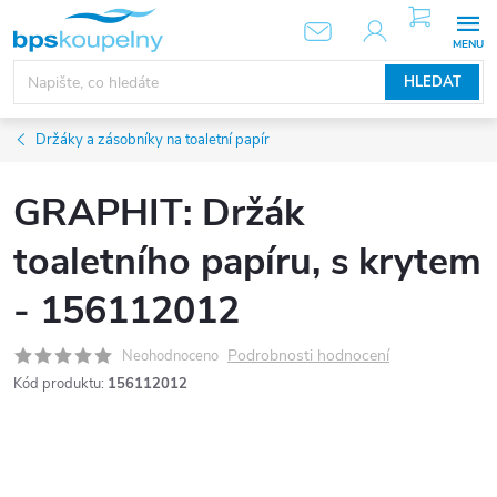
Přejít
NÁKUPNÍ
KOŠÍK
na
obsah
HLEDAT
Držáky a zásobníky na toaletní papír
GRAPHIT: Držák
toaletního papíru, s krytem
- 156112012
Podrobnosti hodnocení
Neohodnoceno
Kód produktu:
156112012