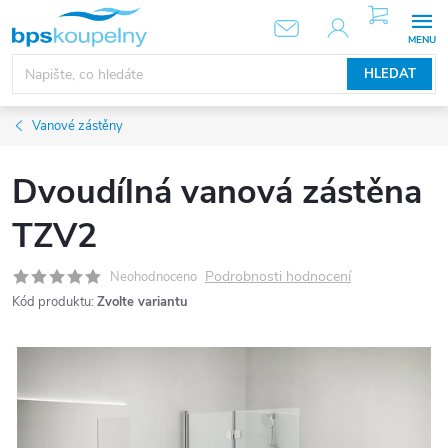
Přejít
NÁKUPNÍ
KOŠÍK
na
obsah
HLEDAT
Vanové zástěny
Dvoudílná vanová zástěna
TZV2
Podrobnosti hodnocení
Neohodnoceno
Kód produktu:
Zvolte variantu