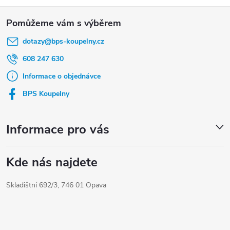
Z
á
dotazy
@
bps-koupelny.cz
p
a
608 247 630
t
Informace o objednávce
í
BPS Koupelny
Informace pro vás
Kde nás najdete
Skladištní 692/3, 746 01 Opava