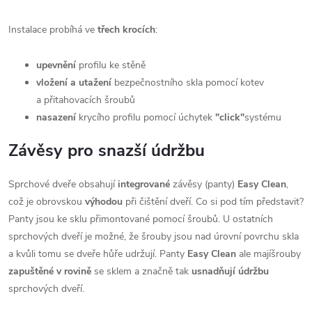
Instalace probíhá ve
třech krocích
:
upevnění
profilu ke stěně
vložení a utažení
bezpečnostního skla pomocí kotev
a přitahovacích šroubů
nasazení
krycího profilu pomocí úchytek
"click"
systému
Závěsy pro snazší údržbu
Sprchové dveře obsahují
integrované
závěsy (panty)
Easy Clean
,
což je obrovskou
výhodou
při čištění dveří. Co si pod tím představit?
Panty jsou ke sklu přimontované pomocí šroubů. U ostatních
sprchových dveří je možné, že šrouby jsou nad úrovní povrchu skla
a kvůli tomu se dveře hůře udržují. Panty
Easy Clean
ale majíšrouby
zapuštěné v rovině
se sklem a značně tak
usnadňují údržbu
sprchových dveří.