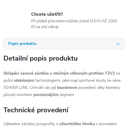
Chcete ušetřit?
Při platbě převodem můžete získat SLEVU AŽ 1000
Kč na celý nákup.
Popis produktu
Detailní popis produktu
Sklápěcí vanová zástěna s otočným stěnovým profilem TZV2
se
pyšní
obdobnými
technologiemi, jaké mají sprchové kouty ze série
TOWER LINE. Uchvátí vás její
bezrámové
provedení, díky kterému
působí mnohem
prostornějším
dojmem.
Technické provedení
Základem zástěny jsouprofily z
ušlechtilého hliníku
v provedení