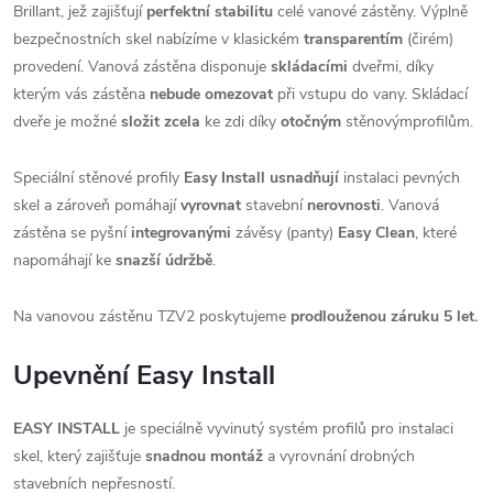
Brillant, jež zajišťují
perfektní stabilitu
celé vanové zástěny. Výplně
bezpečnostních skel nabízíme v klasickém
transparentím
(čirém)
provedení. Vanová zástěna disponuje
skládacími
dveřmi, díky
kterým vás zástěna
nebude omezovat
při vstupu do vany. Skládací
dveře je možné
složit zcela
ke zdi díky
otočným
stěnovýmprofilům.
Speciální stěnové profily
Easy Install
usnadňují
instalaci pevných
skel a zároveň pomáhají
vyrovnat
stavební
nerovnosti
. Vanová
zástěna se pyšní
integrovanými
závěsy (panty)
Easy Clean
, které
napomáhají ke
snazší údržbě
.
Na vanovou zástěnu TZV2 poskytujeme
prodlouženou záruku 5 let.
Upevnění Easy Install
EASY INSTALL
je speciálně vyvinutý systém profilů pro instalaci
skel, který zajišťuje
snadnou montáž
a vyrovnání drobných
stavebních nepřesností.