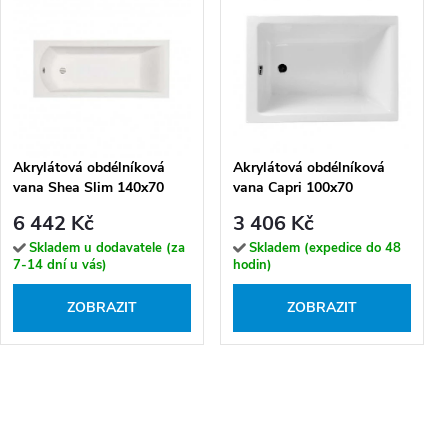
Akrylátová obdélníková
Akrylátová obdélníková
vana Shea Slim 140x70
vana Capri 100x70
(150,160,170x70,180x80)
(120x70)
6 442 Kč
3 406 Kč
Skladem u dodavatele (za
Skladem (expedice do 48
7-14 dní u vás)
hodin)
ZOBRAZIT
ZOBRAZIT