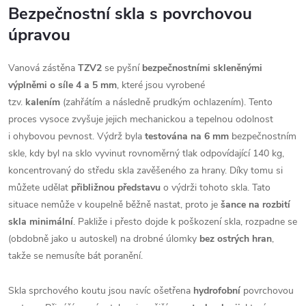
Bezpečnostní skla s povrchovou
úpravou
Vanová zástěna
TZV2
se pyšní
bezpečnostními skleněnými
výplněmi o síle
4 a 5
mm
, které jsou vyrobené
tzv.
kalením
(zahřátím a následně prudkým ochlazením). Tento
proces vysoce zvyšuje jejich mechanickou a tepelnou odolnost
i ohybovou pevnost.
Výdrž byla
testována na 6 mm
bezpečnostním
skle, kdy byl na sklo vyvinut rovnoměrný tlak odpovídající 140 kg,
koncentrovaný do středu skla zavěšeného za hrany. Díky tomu si
můžete udělat
přibližnou představu
o výdrži tohoto skla.
Tato
situace nemůže v koupelně běžně nastat, proto je
šance na rozbití
skla minimální
. Pakliže i přesto dojde k poškození skla, rozpadne se
(obdobně jako u autoskel) na drobné úlomky
bez ostrých hran
,
takže se nemusíte bát poranění.
Skla sprchového koutu jsou navíc ošetřena
hydrofobní
povrchovou