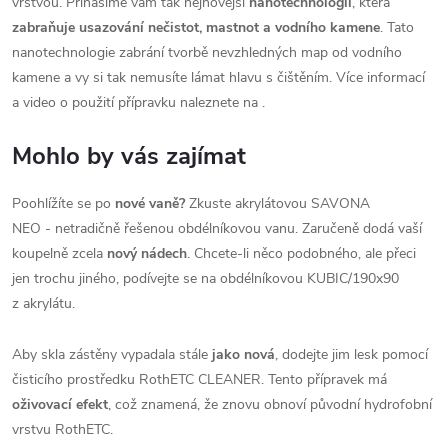
vrstvou
. Přinášíme vám tak nejnovější
nanotechnologii
, která
zabraňuje usazování nečistot, mastnot a vodního kamene
. Tato
nanotechnologie zabrání tvorbě nevzhledných map od vodního
kamene a vy si tak nemusíte lámat hlavu s čištěním. Více informací
a video o použití přípravku naleznete na
.
Mohlo by vás zajímat
Poohlížíte se po
nové vaně?
Zkuste akrylátovou SAVONA
NEO - netradičně řešenou obdélníkovou vanu. Zaručeně dodá vaší
koupelně zcela
nový nádech
. Chcete-li něco podobného, ale přeci
jen trochu jiného, podívejte se na obdélníkovou KUBIC/190x90
z akrylátu.
Aby skla zástěny vypadala stále
jako nová
, dodejte jim lesk pomocí
čisticího prostředku RothETC CLEANER. Tento přípravek má
oživovací efekt
, což znamená, že znovu obnoví původní hydrofobní
vrstvu RothETC.