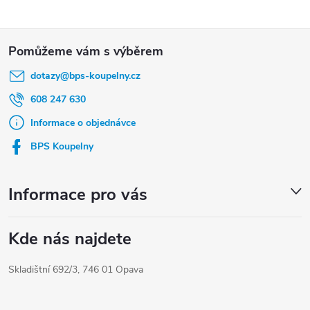
Z
á
dotazy
@
bps-koupelny.cz
p
a
608 247 630
t
Informace o objednávce
í
BPS Koupelny
Informace pro vás
Kde nás najdete
Skladištní 692/3, 746 01 Opava