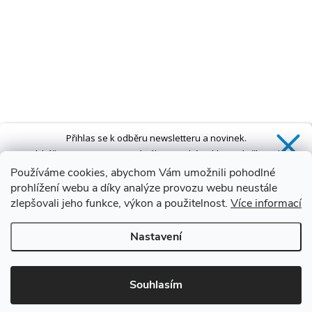
Přihlas se k odběru newsletteru a novinek.
Získáš
SLEVU 5 %
na první nákup a také exkluzivní přístup k
novinkám, slevám a dalším speciálním nabídkám.*
Používáme cookies, abychom Vám umožnili pohodlné
prohlížení webu a díky analýze provozu webu neustále
zlepšovali jeho funkce, výkon a použitelnost.
Více informací
Ano, chci se přihlásit
Nastavení
Zásady zpracování osobních údajů
*Sleva neplatí na vany s dvířky AVO a VOVO
Souhlasím