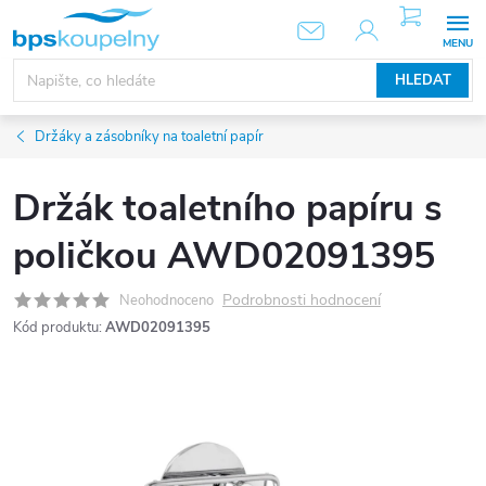
Přejít
NÁKUPNÍ
KOŠÍK
na
obsah
HLEDAT
Držáky a zásobníky na toaletní papír
Držák toaletního papíru s
poličkou AWD02091395
Podrobnosti hodnocení
Neohodnoceno
Kód produktu:
AWD02091395