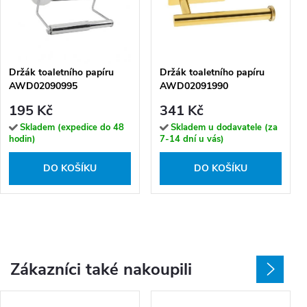
Držák toaletního papíru
Držák toaletního papíru
AWD02090995
AWD02091990
195 Kč
341 Kč
Skladem (expedice do 48
Skladem u dodavatele (za
hodin)
7-14 dní u vás)
DO KOŠÍKU
DO KOŠÍKU
Zákazníci také nakoupili