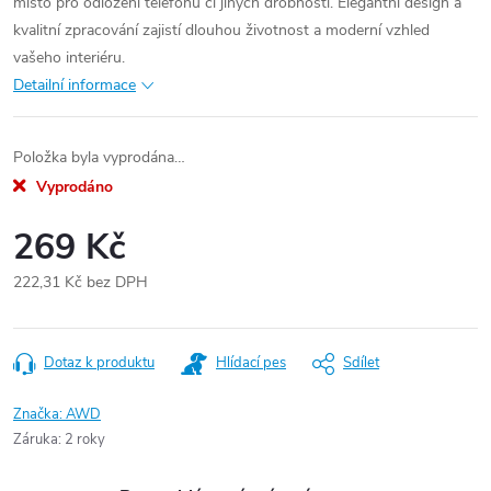
místo pro odložení telefonu či jiných drobností. Elegantní design a
kvalitní zpracování zajistí dlouhou životnost a moderní vzhled
vašeho interiéru.
Detailní informace
Položka byla vyprodána…
Vyprodáno
269 Kč
222,31 Kč bez DPH
Měrná
cena:
Dotaz k produktu
Hlídací pes
Sdílet
Značka:
AWD
Záruka
:
2 roky