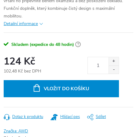
vrtání ho připevníte během okamžiku a bez poškození obkladů.
Funkční doplněk, který kombinuje čistý design s maximální
mobilitou.
Detailní informace
Skladem (expedice do 48 hodin)
?
124 Kč
102,48 Kč bez DPH
Měrná
cena:
VLOŽIT DO KOŠÍKU
Dotaz k produktu
Hlídací pes
Sdílet
Značka:
AWD