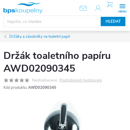
Přejít
NÁKUPNÍ
KOŠÍK
na
obsah
HLEDAT
Držáky a zásobníky na toaletní papír
Držák toaletního papíru
AWD02090345
Podrobnosti hodnocení
Neohodnoceno
Kód produktu:
AWD02090345