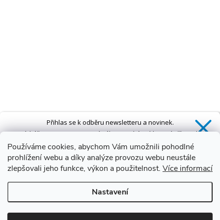
Přihlas se k odběru newsletteru a novinek.
Získáš
SLEVU 5 %
na první nákup a také exkluzivní přístup k
novinkám, slevám a dalším speciálním nabídkám.*
Používáme cookies, abychom Vám umožnili pohodlné
prohlížení webu a díky analýze provozu webu neustále
zlepšovali jeho funkce, výkon a použitelnost.
Více informací
Ano, chci se přihlásit
Nastavení
Zásady zpracování osobních údajů