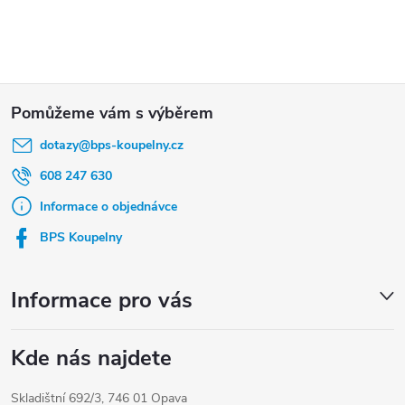
Z
á
dotazy
@
bps-koupelny.cz
p
a
608 247 630
t
Informace o objednávce
í
BPS Koupelny
Informace pro vás
Kde nás najdete
Skladištní 692/3, 746 01 Opava