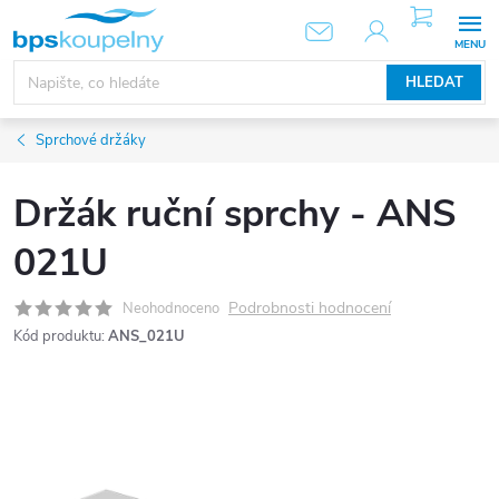
Přejít
NÁKUPNÍ
KOŠÍK
na
obsah
HLEDAT
Sprchové držáky
Držák ruční sprchy - ANS
021U
Podrobnosti hodnocení
Neohodnoceno
Kód produktu:
ANS_021U