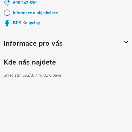
a
608 247 630
t
Informace o objednávce
í
BPS Koupelny
Informace pro vás
Kde nás najdete
Skladištní 692/3, 746 01 Opava