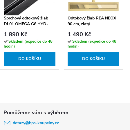
Sprchový odtokový žlab
Odtokový žlab REA NEOX
DL01 OMEGA G6 HYD-
90 cm, zlatý
2665 70 cm, černý
1 890 Kč
1 490 Kč
Skladem (expedice do 48
Skladem (expedice do 48
hodin)
hodin)
DO KOŠÍKU
DO KOŠÍKU
Z
á
dotazy
@
bps-koupelny.cz
p