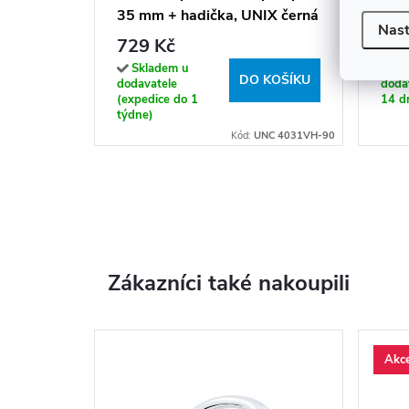
35 mm + hadička, UNIX černá
Libr
Nast
- UNC 4031VH-90
čer
729 Kč
31
Skladem u
Sk
DO KOŠÍKU
dodavatele
dodav
(expedice do 1
14 dn
týdne)
Kód:
UNC 4031VH-90
Zákazníci také nakoupili
Akc