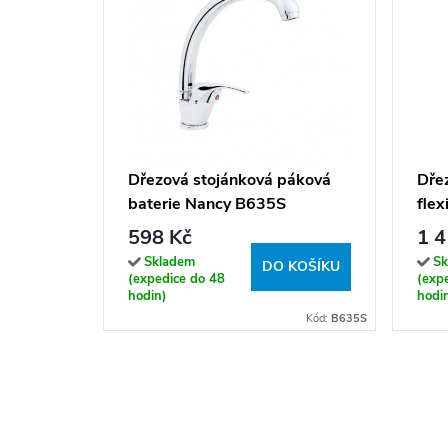
Dřezová stojánková páková
Dře
baterie Nancy B635S
flex
sprš
598 Kč
1 4
Skladem
Sk
DO KOŠÍKU
(expedice do 48
(exp
hodin)
hodi
Kód:
B635S