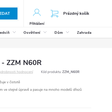
KOŠÍK
EDAT
Prázdný košík
Přihlášení
edsíň
Osvětlení
Dům
Zahrada
Výp
y - ZZM N60R
drobnosti hodnocení
Kód produktu:
ZZM_N60R
uje v čistotě
kem ve stejné úpravě a pasuje na mnoho modelů dřezů