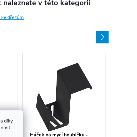
 naleznete v této kategorii
 ke dřezům
Dávkova
a díky
Aster -
lnost.
789 K
edky
Háček na mycí houbičku -