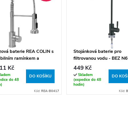
zová baterie REA COLIN s
Stojánková baterie pro
ibilním ramínkem a
filtrovanou vodu - BEZ N
kou, kartáčovaný nikl
11 Kč
449 Kč
ladem
Skladem
DO KOŠÍKU
DO KOŠ
edice do 48
(expedice do 48
n)
hodin)
Kód:
REA-B0417
Kód:
B