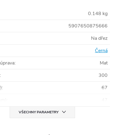
0.148 kg
5907650875666
Na dřez
Černá
 úprava
:
Mat
:
300
)
:
67
mm)
:
47
VŠECHNY PARAMETRY