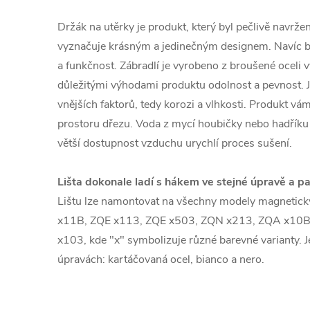
Držák na utěrky je produkt, který byl pečlivě navrže
vyznačuje krásným a jedinečným designem. Navíc by
a funkčnost. Zábradlí je vyrobeno z broušené oceli vy
důležitými výhodami produktu odolnost a pevnost. J
vnějších faktorů, tedy korozi a vlhkosti. Produkt v
prostoru dřezu. Voda z mycí houbičky nebo hadřík
větší dostupnost vzduchu urychlí proces sušení.
Lišta dokonale ladí s hákem ve stejné úpravě a 
Lištu lze namontovat na všechny modely magnetick
x11B, ZQE x113, ZQE x503, ZQN x213, ZQA x10B
x103, kde "x" symbolizuje různé barevné varianty. J
úpravách: kartáčovaná ocel, bianco a nero.