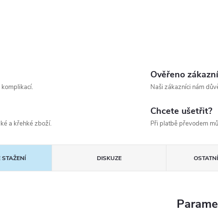
Ověřeno zákazn
 komplikací.
Naši zákazníci nám důvě
Chcete ušetřit?
ké a křehké zboží.
Při platbě převodem mů
 STAŽENÍ
DISKUZE
OSTATN
Parame