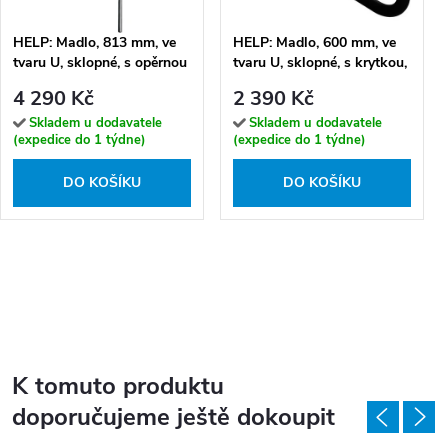
HELP: Madlo, 813 mm, ve
HELP: Madlo, 600 mm, ve
tvaru U, sklopné, s opěrnou
tvaru U, sklopné, s krytkou,
nohou, s držákem TP, bez
černá - 301607270
4 290 Kč
2 390 Kč
krytky, nerez, mat -
301102282N
Skladem u dodavatele
Skladem u dodavatele
(expedice do 1 týdne)
(expedice do 1 týdne)
DO KOŠÍKU
DO KOŠÍKU
K tomuto produktu
doporučujeme ještě dokoupit