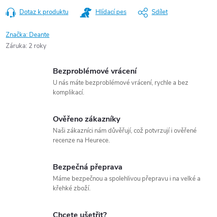
Dotaz k produktu
Hlídací pes
Sdílet
Značka:
Deante
Záruka
:
2 roky
Bezproblémové vrácení
U nás máte bezproblémové vrácení, rychle a bez
komplikací.
Ověřeno zákazníky
Naši zákazníci nám důvěřují, což potvrzují i ověřené
recenze na Heurece.
Bezpečná přeprava
Máme bezpečnou a spolehlivou přepravu i na velké a
křehké zboží.
Chcete ušetřit?