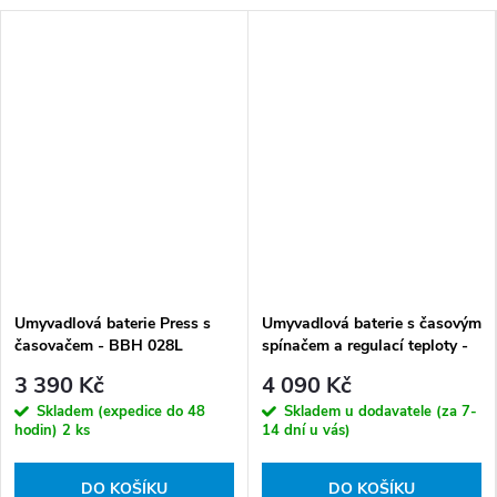
Umyvadlová baterie Press s
Umyvadlová baterie s časovým
časovačem - BBH 028L
spínačem a regulací teploty -
BBH 028R
3 390 Kč
4 090 Kč
Skladem (expedice do 48
Skladem u dodavatele (za 7-
hodin)
2 ks
14 dní u vás)
DO KOŠÍKU
DO KOŠÍKU