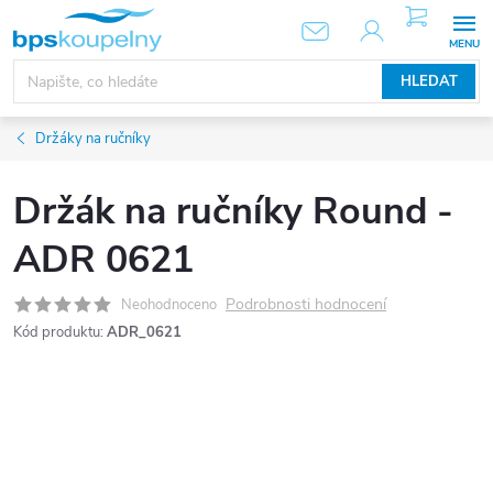
Přejít
NÁKUPNÍ
KOŠÍK
na
obsah
HLEDAT
Držáky na ručníky
Držák na ručníky Round -
ADR 0621
Podrobnosti hodnocení
Neohodnoceno
Kód produktu:
ADR_0621