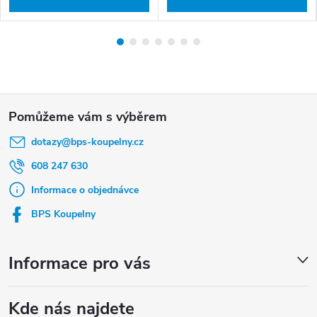
Z
á
dotazy
@
bps-koupelny.cz
p
a
608 247 630
t
Informace o objednávce
í
BPS Koupelny
Informace pro vás
Kde nás najdete