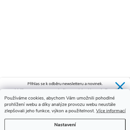
Přihlas se k odběru newsletteru a novinek.
Získáš
SLEVU 5 %
na první nákup a také exkluzivní přístup k
novinkám, slevám a dalším speciálním nabídkám.*
Používáme cookies, abychom Vám umožnili pohodlné
prohlížení webu a díky analýze provozu webu neustále
zlepšovali jeho funkce, výkon a použitelnost.
Více informací
Ano, chci se přihlásit
Nastavení