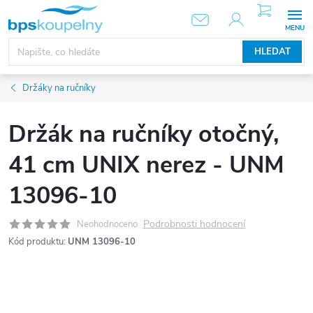
Přejít
NÁKUPNÍ
KOŠÍK
na
obsah
HLEDAT
Držáky na ručníky
Držák na ručníky otočný,
41 cm UNIX nerez - UNM
13096-10
Podrobnosti hodnocení
Neohodnoceno
Kód produktu:
UNM 13096-10