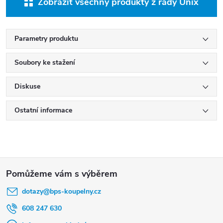
Zobrazit všechny produkty z řady Unix
Parametry produktu
Soubory ke stažení
Diskuse
Ostatní informace
Z
á
dotazy
@
bps-koupelny.cz
p
a
608 247 630