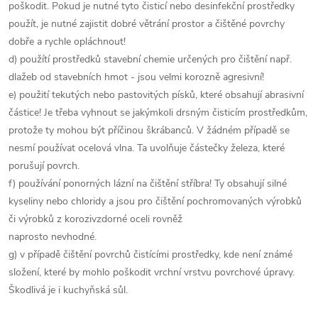
poškodit. Pokud je nutné tyto čisticí nebo desinfekční prostředky
použít, je nutné zajistit dobré větrání prostor a čištěné povrchy
dobře a rychle opláchnout!
d) použítí prostředků stavební chemie určených pro čištění např.
dlažeb od stavebních hmot - jsou velmi korozně agresivní!
e) použití tekutých nebo pastovitých písků, které obsahují abrasivní
částice! Je třeba vyhnout se jakýmkoli drsným čisticím prostředkům,
protože ty mohou být příčinou škrábanců. V žádném případě se
nesmí používat ocelová vlna. Ta uvolňuje částečky železa, které
porušují povrch.
f) používání ponorných lázní na čištění stříbra! Ty obsahují silné
kyseliny nebo chloridy a jsou pro čištění pochromovaných výrobků
či výrobků z korozivzdorné oceli rovněž
naprosto nevhodné.
g) v případě čištění povrchů čistícími prostředky, kde není známé
složení, které by mohlo poškodit vrchní vrstvu povrchové úpravy.
Škodlivá je i kuchyňská sůl.