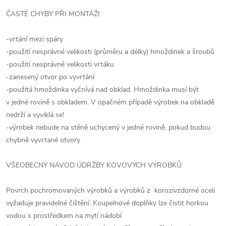
ČASTÉ CHYBY PŘI MONTÁŽI
-vrtání mezi spáry
-použití nesprávné velikosti (průměru a délky) hmoždinek a šroubů
-použití nesprávné velikosti vrtáku
-zanesený otvor po vyvrtání
-použitá hmoždinka vyčnívá nad obklad. Hmoždinka musí být
v jedné rovině s obkladem. V opačném případě výrobek na obkladě
nedrží a vyviklá se!
-výrobek nebude na stěně uchycený v jedné rovině, pokud budou
chybně vyvrtané otvory
VŠEOBECNÝ NÁVOD ÚDRŽBY KOVOVÝCH VÝROBKŮ
Povrch pochromovaných výrobků a výrobků z korozivzdorné oceli
vyžaduje pravidelné čištění. Koupelnové doplňky lze čistit horkou
vodou s prostředkem na mytí nádobí