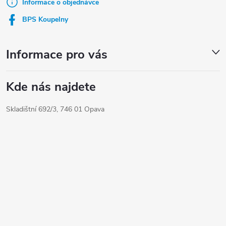
t
Informace o objednávce
í
BPS Koupelny
Informace pro vás
Kde nás najdete
Skladištní 692/3, 746 01 Opava