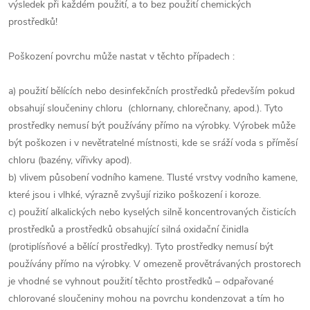
výsledek při každém použití, a to bez použití chemických
prostředků!
Poškození povrchu může nastat v těchto případech :
a) použití bělících nebo desinfekčních prostředků především pokud
obsahují sloučeniny chloru (chlornany, chlorečnany, apod.). Tyto
prostředky nemusí být používány přímo na výrobky. Výrobek může
být poškozen i v nevětratelné místnosti, kde se sráží voda s příměsí
chloru (bazény, vířivky apod).
b) vlivem působení vodního kamene. Tlusté vrstvy vodního kamene,
které jsou i vlhké, výrazně zvyšují riziko poškození i koroze.
c) použití alkalických nebo kyselých silně koncentrovaných čisticích
prostředků a prostředků obsahující silná oxidační činidla
(protiplísňové a bělící prostředky). Tyto prostředky nemusí být
používány přímo na výrobky. V omezeně provětrávaných prostorech
je vhodné se vyhnout použití těchto prostředků – odpařované
chlorované sloučeniny mohou na povrchu kondenzovat a tím ho