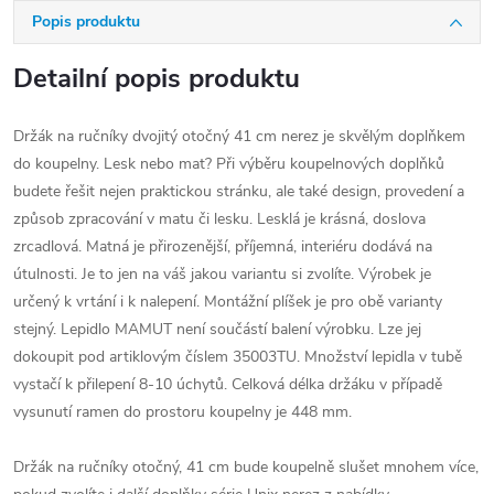
Popis produktu
Detailní popis produktu
Držák na ručníky dvojitý otočný 41 cm nerez je skvělým doplňkem
do koupelny. Lesk nebo mat? Při výběru koupelnových doplňků
budete řešit nejen praktickou stránku, ale také design, provedení a
způsob zpracování v matu či lesku. Lesklá je krásná, doslova
zrcadlová. Matná je přirozenější, příjemná, interiéru dodává na
útulnosti. Je to jen na váš jakou variantu si zvolíte. Výrobek je
určený k vrtání i k nalepení. Montážní plíšek je pro obě varianty
stejný. Lepidlo MAMUT není součástí balení výrobku. Lze jej
dokoupit pod artiklovým číslem 35003TU. Množství lepidla v tubě
vystačí k přilepení 8-10 úchytů. Celková délka držáku v případě
vysunutí ramen do prostoru koupelny je 448 mm.
Držák na ručníky otočný, 41 cm bude koupelně slušet mnohem více,