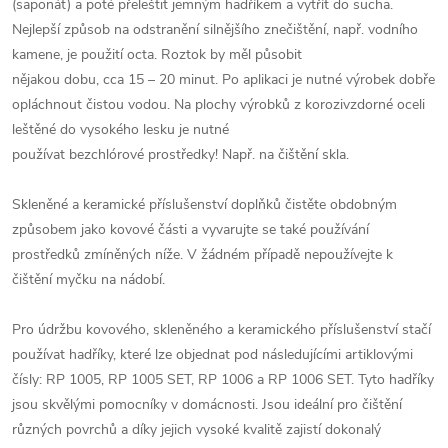
(saponát) a poté přeleštit jemným hadříkem a vytřít do sucha.
Nejlepší způsob na odstranění silnějšího znečištění, např. vodního
kamene, je použití octa. Roztok by měl působit
nějakou dobu, cca 15 – 20 minut. Po aplikaci je nutné výrobek dobře
opláchnout čistou vodou. Na plochy výrobků z korozivzdorné oceli
leštěné do vysokého lesku je nutné
používat bezchlórové prostředky! Např. na čištění skla.
Skleněné a keramické příslušenství doplňků čistěte obdobným
způsobem jako kovové části a vyvarujte se také používání
prostředků zmíněných níže. V žádném případě nepoužívejte k
čištění myčku na nádobí.
Pro údržbu kovového, skleněného a keramického příslušenství stačí
používat hadříky, které lze objednat pod následujícími artiklovými
čísly: RP 1005, RP 1005 SET, RP 1006 a RP 1006 SET. Tyto hadříky
jsou skvělými pomocníky v domácnosti. Jsou ideální pro čištění
různých povrchů a díky jejich vysoké kvalitě zajistí dokonalý