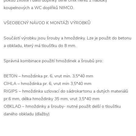
pokud zvolíte i další doplňky série Unix nerez z nabídky
koupelnových a WC doplňků NIMCO.
VŠEOBECNÝ NÁVOD K MONTÁŽI VÝROBKŮ
Součástí výrobku jsou šrouby a hmoždinky. Lze je použit do betonu
a obkladu, který má tloušťku do 8 mm.
Správná kombinace použití hmoždinek a šroubů pro:
BETON – hmoždinka pr. 6, vrut min. 3,5*40 mm
CIHLA – hmoždinka pr. 6, vrut min 3,5*40 mm
RIGIPS – hmoždinka uzlovací do sádrokartonu a dutých materiálů
pr.6 mm, délka hmoždinky 35 mm, vrut 3,5*40 mm
OBKLAD – hmoždinky a šrouby- nutné použít delší o tloušťku
daného obkladu (dlažby)