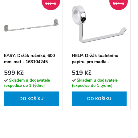
659 Kč
567 Kč
EASY: Držák ručníků, 600
HELP: Držák toaletního
mm, mat - 163104245
papíru, pro madla -
104112192
599 Kč
519 Kč
Skladem u dodavatele
Skladem u dodavatele
(expedice do 1 týdne)
(expedice do 1 týdne)
DO KOŠÍKU
DO KOŠÍKU