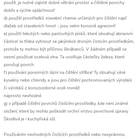
použít, je nutné zajistit dobré větrání prostor a čištěné povrchy
dobře a rychle opláchnout!
d) použítí prostředků stavební chemie určených pro čištění např.
dlažeb od stavebních hmot - jsou velmi korozně agresivní!
e) použití tekutých nebo pastovitých písků, které obsahují abrasivní
částice! Je třeba vyhnout se jakýmkoli drsným čisticím prostředkům,
protože ty mohou být příčinou škrábanců. V žádném případě se
nesmí používat ocelová vlna. Ta uvolňuje částečky železa, které
porušují povrch.
f) používání ponorných lázní na čištění stříbra! Ty obsahují silné
kyseliny nebo chloridy a jsou pro čištění pochromovaných výrobků
či výrobků z korozivzdorné oceli rovněž
naprosto nevhodné.
g) v případě čištění povrchů čistícími prostředky, kde není známé
složení, které by mohlo poškodit vrchní vrstvu povrchové úpravy.
Škodlivá je i kuchyňská sůl.
Používáním nevhodných čistících prostředků nebo nesprávnou