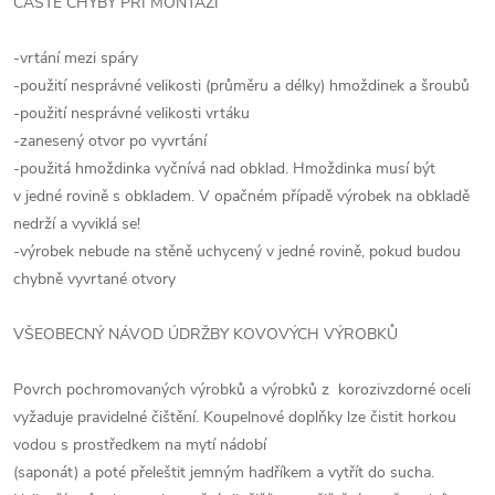
ČASTÉ CHYBY PŘI MONTÁŽI
-vrtání mezi spáry
-použití nesprávné velikosti (průměru a délky) hmoždinek a šroubů
-použití nesprávné velikosti vrtáku
-zanesený otvor po vyvrtání
-použitá hmoždinka vyčnívá nad obklad. Hmoždinka musí být
v jedné rovině s obkladem. V opačném případě výrobek na obkladě
nedrží a vyviklá se!
-výrobek nebude na stěně uchycený v jedné rovině, pokud budou
chybně vyvrtané otvory
VŠEOBECNÝ NÁVOD ÚDRŽBY KOVOVÝCH VÝROBKŮ
Povrch pochromovaných výrobků a výrobků z korozivzdorné oceli
vyžaduje pravidelné čištění. Koupelnové doplňky lze čistit horkou
vodou s prostředkem na mytí nádobí
(saponát) a poté přeleštit jemným hadříkem a vytřít do sucha.