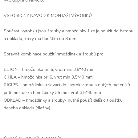
WC doplňků NIMCO.
VŠEOBECNÝ NÁVOD K MONTÁŽI VÝROBKŮ
Součástí výrobku jsou šrouby a hmoždinky. Lze je použit do betonu
a obkladu, který má tloušťku do 8 mm.
Správná kombinace použití hmoždinek a šroubů pro:
BETON – hmoždinka pr. 6, vrut min. 3,5*40 mm
CIHLA – hmoždinka pr. 6, vrut min 3,5*40 mm
RIGIPS – hmoždinka uzlovací do sádrokartonu a dutých materiálů
pr.6 mm, délka hmoždinky 35 mm, vrut 3,5*40 mm
OBKLAD – hmoždinky a šrouby- nutné použít delší o tloušťku
daného obkladu (dlažby)