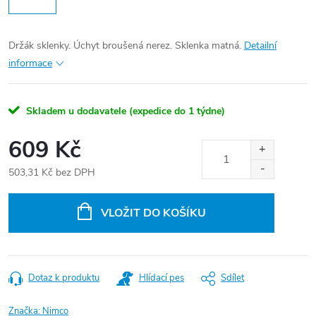
Držák sklenky. Úchyt broušená nerez. Sklenka matná.
Detailní
informace
Skladem u dodavatele (expedice do 1 týdne)
609 Kč
503,31 Kč bez DPH
Měrná
cena:
VLOŽIT DO KOŠÍKU
Dotaz k produktu
Hlídací pes
Sdílet
Značka:
Nimco