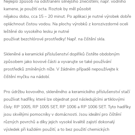
Nejlepší způsob na odstranění silnějšího znečištění, např. vodního
kamene, je použití octa. Roztok by měl působit
nějakou dobu, cca 15 – 20 minut. Po aplikaci je nutné výrobek dobře
opláchnout čistou vodou. Na plochy výrobků z korozivzdorné oceli
leštěné do vysokého lesku je nutné
používat bezchlórové prostředky! Např. na čištění skla.
Skleněné a keramické příslušenství doplňků čistěte obdobným
způsobem jako kovové části a vyvarujte se také používání
prostředků zmíněných níže. V žádném případě nepoužívejte k
čištění myčku na nádobí.
Pro údržbu kovového, skleněného a keramického příslušenství stačí
používat hadříky, které lze objednat pod následujícími artiklovými
čísly: RP 1005, RP 1005 SET, RP 1006 a RP 1006 SET. Tyto hadříky
jsou skvělými pomocníky v domácnosti. Jsou ideální pro čištění
různých povrchů a díky jejich vysoké kvalitě zajistí dokonalý
výsledek při každém použití, a to bez použití chemických