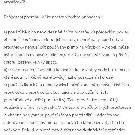
prostředků!
Poškození povrchu může nastat v těchto případech :
a) použití bělících nebo desinfekčních prostředků především pokud
obsahují sloučeniny chloru (chlornany, chlorečnany, apod.). Tyto
prostředky nemusí být používány přímo na výrobky. Výrobek může
být poškozen i v nevětratelné místnosti, kde se sráží voda s příměsí
chloru (bazény, vířivky apod).
b) vlivem působení vodního kamene. Tlusté vrstvy vodního kamene,
které jsou i vlhké, výrazně zvyšují riziko poškození i koroze.
c) použití alkalických nebo kyselých silně koncentrovaných čisticích
prostředků a prostředků obsahující silná oxidační činidla
(protiplísňové a bělící prostředky). Tyto prostředky nemusí být
používány přímo na výrobky. V omezeně provětrávaných prostorech
je vhodné se vyhnout použití těchto prostředků – odpařované
chlorované sloučeniny mohou na povrchu kondenzovat a tím ho
poškodit. Pokud je nutné tyto čisticí nebo desinfekční prostředky