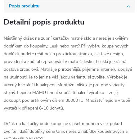
Popis produktu
Detailní popis produktu
Nástěnný držák na zubní kartáčky matné sklo a nerez je skvělým
doplňkem do koupelny. Lesk nebo mat? Při výběru koupelnových
doplňků budete řešit nejen praktickou stránku, ale také design,
provedení a způsob zpracování v matu či lesku. Lesklá je krásná,
doslova zrcadlová. Matná je přirozenější, příjemná, interiéru dodává
na útulnosti. Je to jen na váš jakou variantu si zvolíte. Výrobek je
určený k vrtání i k nalepení. Montážní plíšek je pro obě varianty
stejný. Lepidlo MAMUT není součástí balení výrobku. Lze jej
dokoupit pod artiklovým číslem 35003TU. Množství lepidla v tubě
vystačí k přilepení 8-10 úchytů.
Držák na kartáčky bude koupelně slušet mnohem více, pokud
zvolíte i další doplňky série Unix nerez z nabídky koupelnových a