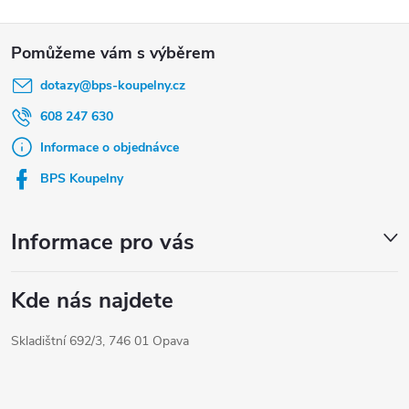
Z
á
dotazy
@
bps-koupelny.cz
p
a
608 247 630
t
Informace o objednávce
í
BPS Koupelny
Informace pro vás
Kde nás najdete
Skladištní 692/3, 746 01 Opava