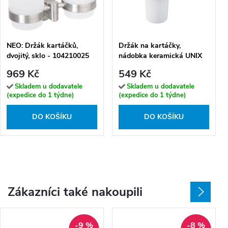
NEO: Držák kartáčků,
Držák na kartáčky,
dvojitý, sklo - 104210025
nádobka keramická UNIX
nerez - UNM 13058KU-10
969 Kč
549 Kč
Skladem u dodavatele
Skladem u dodavatele
(expedice do 1 týdne)
(expedice do 1 týdne)
DO KOŠÍKU
DO KOŠÍKU
Zákazníci také nakoupili
-9 %
-8 %