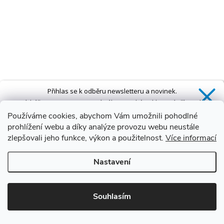
Přihlas se k odběru newsletteru a novinek.
Získáš
SLEVU 5 %
na první nákup a také exkluzivní přístup k
novinkám, slevám a dalším speciálním nabídkám.*
Používáme cookies, abychom Vám umožnili pohodlné
prohlížení webu a díky analýze provozu webu neustále
zlepšovali jeho funkce, výkon a použitelnost.
Více informací
Ano, chci se přihlásit
Nastavení
Zásady zpracování osobních údajů
*Sleva neplatí na vany s dvířky AVO a VOVO
Souhlasím