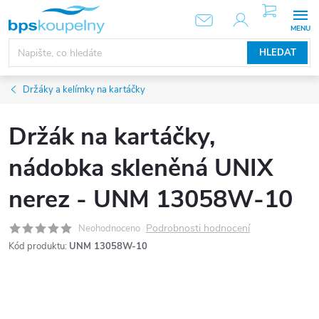
Přejít
NÁKUPNÍ
KOŠÍK
na
obsah
HLEDAT
Držáky a kelímky na kartáčky
Držák na kartáčky,
nádobka skleněná UNIX
nerez - UNM 13058W-10
Podrobnosti hodnocení
Neohodnoceno
Kód produktu:
UNM 13058W-10