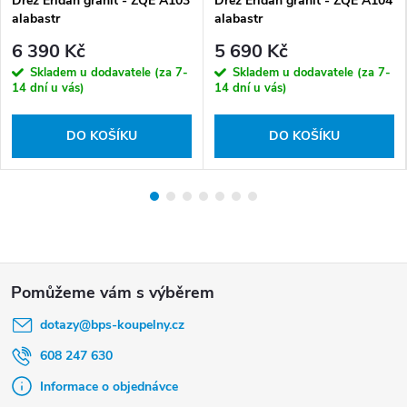
Dřez Eridan granit - ZQE A103
Dřez Eridan granit - ZQE A104
alabastr
alabastr
6 390 Kč
5 690 Kč
Skladem u dodavatele (za 7-
Skladem u dodavatele (za 7-
14 dní u vás)
14 dní u vás)
DO KOŠÍKU
DO KOŠÍKU
Z
á
dotazy
@
bps-koupelny.cz
p
a
608 247 630
t
Informace o objednávce