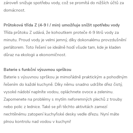
zároveň snižuje spotřebu vody, což se promítá do nižších účtů za
domácnost.
Průtoková třída Z (4-9 l / min) umožňuje snížit spotřebu vody
Třída průtoku Z udává, že kohoutkem proteče 4-9 litrů vody za
minutu. Proud vody je velmi jemný, díky dokonalému provzdušnění
perlátorem. Toto řešení se ideálně hodí všude tam, kde je kladen
důraz na ekologii a ekonomičnost.
Baterie s funkční výsuvnou sprškou
Baterie s výsuvnou sprškou je mimořádně praktickým a pohodlným
řešením do každé kuchyně. Díky němu snadno udržíte dřez čistý,
vysoké nádobí naplníte vodou, opláchnete ovoce a zeleninu.
Zapomenete na problémy s mytím neforemných plechů z trouby
nebo polic z lednice. Také se při těchto aktivitách zamezí
nechtěnému zatopení kuchyňské desky vedle dřezu. Nyní máte
plnou kontrolu nad vodou v kuchyni!