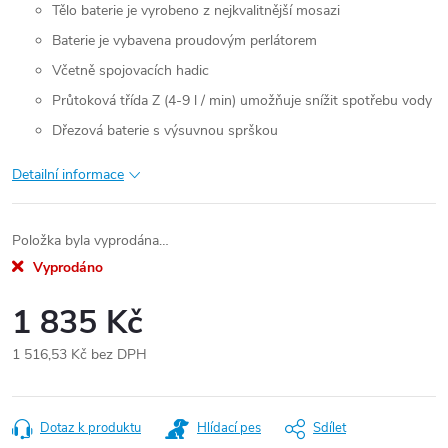
Tělo baterie je vyrobeno z nejkvalitnější mosazi
Baterie je vybavena proudovým perlátorem
Včetně spojovacích hadic
Průtoková třída Z (4-9 l / min) umožňuje snížit spotřebu vody
Dřezová baterie s výsuvnou sprškou
Detailní informace
Položka byla vyprodána…
Vyprodáno
1 835 Kč
1 516,53 Kč bez DPH
Měrná
cena:
Dotaz k produktu
Hlídací pes
Sdílet