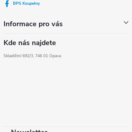
í
BPS Koupelny
Informace pro vás
Kde nás najdete
Skladištní 692/3, 746 01 Opava