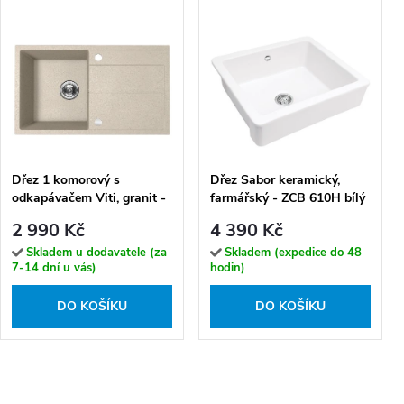
Dřez 1 komorový s
Dřez Sabor keramický,
odkapávačem Viti, granit -
farmářský - ZCB 610H bílý
SBX_411Y, béžový
lesk
2 990 Kč
4 390 Kč
Skladem u dodavatele (za
Skladem (expedice do 48
7-14 dní u vás)
hodin)
DO KOŠÍKU
DO KOŠÍKU