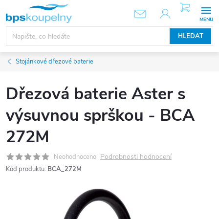
Přejít
NÁKUPNÍ
KOŠÍK
na
obsah
HLEDAT
Stojánkové dřezové baterie
Dřezová baterie Aster s
výsuvnou sprškou - BCA
272M
Podrobnosti hodnocení
Neohodnoceno
Kód produktu:
BCA_272M