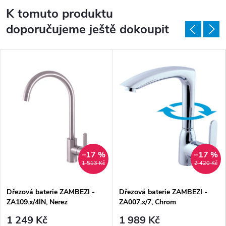
K tomuto produktu
doporučujeme ještě dokoupit
–17 %
–17 %
1 513 Kč
2 420 Kč
Dřezová baterie ZAMBEZI -
Dřezová baterie ZAMBEZI -
ZA109.x/4IN, Nerez
ZA007.x/7, Chrom
1 249 Kč
1 989 Kč