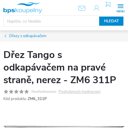
Přejít
NÁKUPNÍ
KOŠÍK
na
obsah
HLEDAT
Dřezy s odkapávačem
Dřez Tango s
odkapávačem na pravé
straně, nerez - ZM6 311P
Podrobnosti hodnocení
Neohodnoceno
Kód produktu:
ZM6_311P