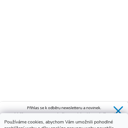
Přihlas se k odběru newsletteru a novinek.
Získáš
SLEVU 5 %
na první nákup a také exkluzivní přístup k
novinkám, slevám a dalším speciálním nabídkám.*
Používáme cookies, abychom Vám umožnili pohodlné