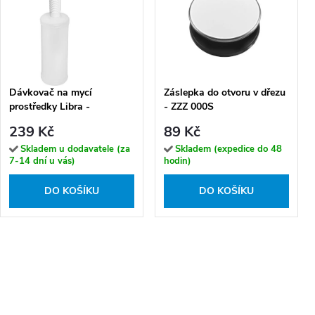
Dávkovač na mycí
Záslepka do otvoru v dřezu
prostředky Libra -
- ZZZ 000S
OKD_230T, nerez
239 Kč
89 Kč
kartáčovaná
Skladem u dodavatele (za
Skladem (expedice do 48
7-14 dní u vás)
hodin)
DO KOŠÍKU
DO KOŠÍKU