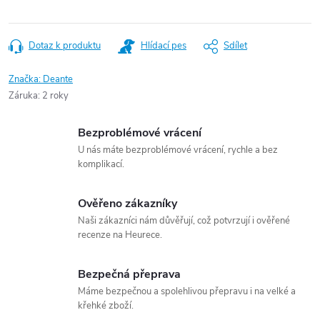
Dotaz k produktu
Hlídací pes
Sdílet
Značka:
Deante
Záruka
:
2 roky
Bezproblémové vrácení
U nás máte bezproblémové vrácení, rychle a bez
komplikací.
Ověřeno zákazníky
Naši zákazníci nám důvěřují, což potvrzují i ověřené
recenze na Heurece.
Bezpečná přeprava
Máme bezpečnou a spolehlivou přepravu i na velké a
křehké zboží.