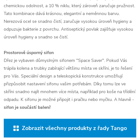
chemickou odolnost, a 10 % niklu, který zároveň zaručuje pružnost.
Tato kombinace dává krásnou, elegantní a neměnnou barvu.
Nerezová ocel se snadno čistí, zaručuje vysokou úroveň hygieny a
odpuzuje bakterie z povrchu. Antiseptický povlak zajišťuje vysokou
úroveň hygieny a snadno se čistí.
Prostorově úsporný sifon
Dřez je vybaven důmyslným sifonem "Space Saver". Pokud Vás
trápila kolena a trubky zabírající většinu místa ve skříni, je to řešení
pro Vás. Speciální design a teleskopická konstrukce umožňují
přizpůsobit nastavení sifonu vašim potřebám. Díky tomu lze ve
skříni snadno najít mnohem více místa, například pro koše na třídění
odpadu. K sifonu je možné připojit i pračku nebo myčku. A hlavně -
sifon je součástí balení
!
Zobrazit všechny produkty z řady Tango