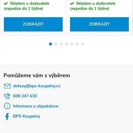
Skladem u dodavatele
Skladem u dodavatele
(expedice do 1 týdne)
(expedice do 1 týdne)
ZOBRAZIT
ZOBRAZIT
Z
á
dotazy
@
bps-koupelny.cz
p
a
608 247 630
t
Informace o objednávce
í
BPS Koupelny