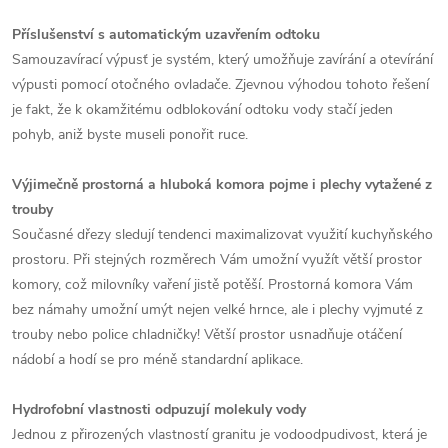
Příslušenství s automatickým uzavřením odtoku
Samouzavírací výpusť je systém, který umožňuje zavírání a otevírání
výpusti pomocí otočného ovladače. Zjevnou výhodou tohoto řešení
je fakt, že k okamžitému odblokování odtoku vody stačí jeden
pohyb, aniž byste museli ponořit ruce.
Výjimečně prostorná a hluboká komora pojme i plechy vytažené z
trouby
Současné dřezy sledují tendenci maximalizovat využití kuchyňského
prostoru. Při stejných rozměrech Vám umožní využít větší prostor
komory, což milovníky vaření jistě potěší. Prostorná komora Vám
bez námahy umožní umýt nejen velké hrnce, ale i plechy vyjmuté z
trouby nebo police chladničky! Větší prostor usnadňuje otáčení
nádobí a hodí se pro méně standardní aplikace.
Hydrofobní vlastnosti odpuzují molekuly vody
Jednou z přirozených vlastností granitu je vodoodpudivost, která je