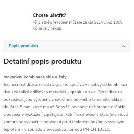
Chcete ušetřit?
Při platbě převodem můžete získat SLEVU AŽ 1000
Kč na celý nákup.
Popis produktu
Detailní popis produktu
Inovativní kombinace skla a žuly
Jedinečnost dřezů ze skla a granitu spočívá v neobvyklé kombinaci
dvou zdánlivě odlišných materiálů – granitu a skla. Okraj dřezu a
odkapávač jsou vyrobeny z extrémně odolného tvrzeného skla o
tloušťce 8 mm, které má až 5x vyšší odolnost než standardní sklo.
Dodatečné vyztužení zajišťuje unikátní laminovací vrstva. Granitová
komora se vyznačuje odolností proti teplotním šokům a vysokým
teplotám - v souladu s evropskou normou PN-EN 13310.