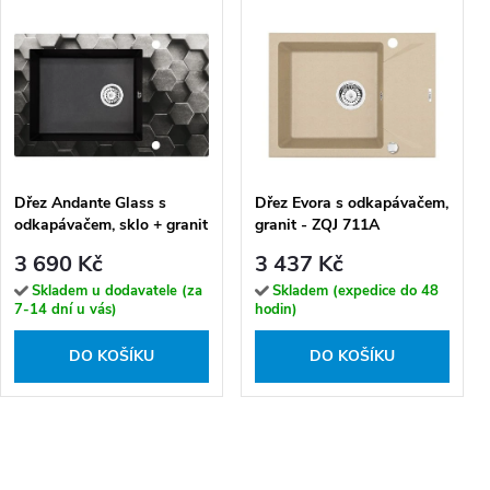
Dřez Andante Glass s
Dřez Evora s odkapávačem,
odkapávačem, sklo + granit
granit - ZQJ 711A
- ZSN GL1C
3 690 Kč
3 437 Kč
Skladem u dodavatele (za
Skladem (expedice do 48
7-14 dní u vás)
hodin)
DO KOŠÍKU
DO KOŠÍKU