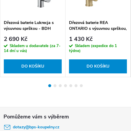
Dřezová baterie Lukrecja s
Dřezová baterie REA
výsuvnou sprškou - BDH
ONTARIO s výsuvnou sprškou,
072M
zlatá kartáčovaná
2 690 Kč
1 430 Kč
Skladem u dodavatele (za 7-
Skladem (expedice do 1
14 dní u vás)
týdne)
DO KOŠÍKU
DO KOŠÍKU
Z
á
dotazy
@
bps-koupelny.cz
p