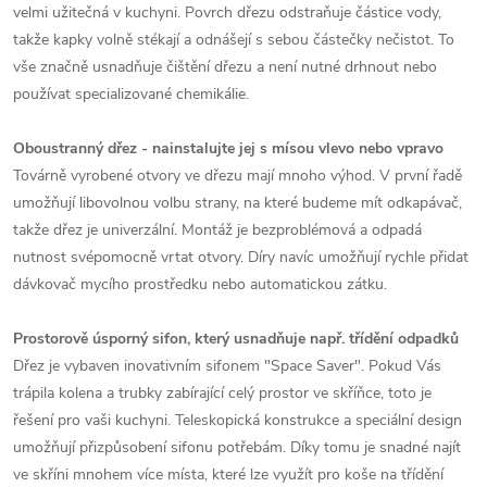
velmi užitečná v kuchyni. Povrch dřezu odstraňuje částice vody,
takže kapky volně stékají a odnášejí s sebou částečky nečistot. To
vše značně usnadňuje čištění dřezu a není nutné drhnout nebo
používat specializované chemikálie.
Oboustranný dřez - nainstalujte jej s mísou vlevo nebo vpravo
Továrně vyrobené otvory ve dřezu mají mnoho výhod. V první řadě
umožňují libovolnou volbu strany, na které budeme mít odkapávač,
takže dřez je univerzální. Montáž je bezproblémová a odpadá
nutnost svépomocně vrtat otvory. Díry navíc umožňují rychle přidat
dávkovač mycího prostředku nebo automatickou zátku.
Prostorově úsporný sifon, který usnadňuje např. třídění odpadků
Dřez je vybaven inovativním sifonem "Space Saver". Pokud Vás
trápila kolena a trubky zabírající celý prostor ve skříňce, toto je
řešení pro vaši kuchyni. Teleskopická konstrukce a speciální design
umožňují přizpůsobení sifonu potřebám. Díky tomu je snadné najít
ve skříni mnohem více místa, které lze využít pro koše na třídění