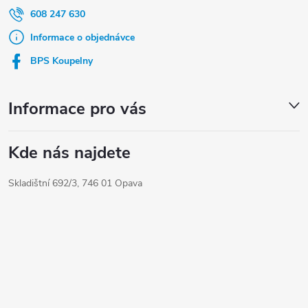
a
608 247 630
t
Informace o objednávce
í
BPS Koupelny
Informace pro vás
Kde nás najdete
Skladištní 692/3, 746 01 Opava