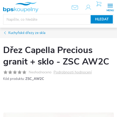
Přejít
NÁKUPNÍ
KOŠÍK
na
obsah
HLEDAT
Kuchyňské dřezy ze skla
Dřez Capella Precious
granit + sklo - ZSC AW2C
Podrobnosti hodnocení
Neohodnoceno
Kód produktu:
ZSC_AW2C