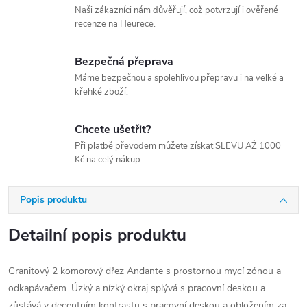
Naši zákazníci nám důvěřují, což potvrzují i ověřené
recenze na Heurece.
Bezpečná přeprava
Máme bezpečnou a spolehlivou přepravu i na velké a
křehké zboží.
Chcete ušetřit?
Při platbě převodem můžete získat SLEVU AŽ 1000
Kč na celý nákup.
Popis produktu
Detailní popis produktu
Granitový 2 komorový dřez Andante s prostornou mycí zónou a
odkapávačem. Úzký a nízký okraj splývá s pracovní deskou a
zůstává v decentním kontrastu s pracovní deskou a obložením za