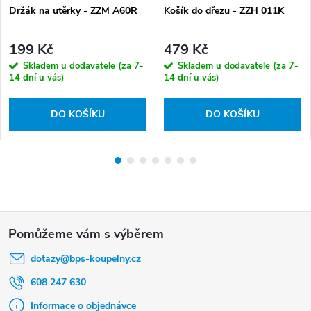
Držák na utěrky - ZZM A60R
Košík do dřezu - ZZH 011K
199 Kč
479 Kč
Skladem u dodavatele (za 7-
Skladem u dodavatele (za 7-
14 dní u vás)
14 dní u vás)
DO KOŠÍKU
DO KOŠÍKU
Z
á
dotazy
@
bps-koupelny.cz
p
a
608 247 630
t
Informace o objednávce