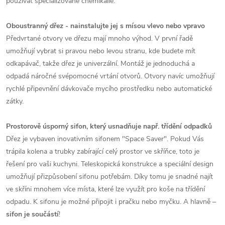
používat specializované chemikálie.
Oboustranný dřez - nainstalujte jej s mísou vlevo nebo vpravo
Předvrtané otvory ve dřezu mají mnoho výhod. V první řadě
umožňují vybrat si pravou nebo levou stranu, kde budete mít
odkapávač, takže dřez je univerzální. Montáž je jednoduchá a
odpadá náročné svépomocné vrtání otvorů. Otvory navíc umožňují
rychlé připevnění dávkovače mycího prostředku nebo automatické
zátky.
Prostorově úsporný sifon, který usnadňuje např. třídění odpadků
Dřez je vybaven inovativním sifonem "Space Saver". Pokud Vás
trápila kolena a trubky zabírající celý prostor ve skříňce, toto je
řešení pro vaši kuchyni. Teleskopická konstrukce a speciální design
umožňují přizpůsobení sifonu potřebám. Díky tomu je snadné najít
ve skříni mnohem více místa, které lze využít pro koše na třídění
odpadu. K sifonu je možné připojit i pračku nebo myčku. A hlavně –
sifon je součástí
!