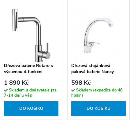
Dřezová baterie Rotaro s
Dřezová stojánková
výsuvnou 4-funkční
páková baterie Nancy
sprškou - BLR_069D,
B635S
1 890 Kč
598 Kč
chrom
Skladem u dodavatele (za
Skladem (expedice do 48
7-14 dní u vás)
hodin)
DO KOŠÍKU
DO KOŠÍKU