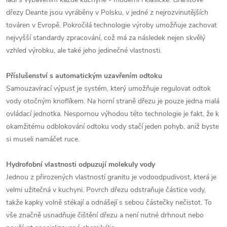
dřezy Deante jsou vyráběny v Polsku, v jedné z nejrozvinutějších
továren v Evropě. Pokročilá technologie výroby umožňuje zachovat
nejvyšší standardy zpracování, což má za následek nejen skvělý
vzhled výrobku, ale také jeho jedinečné vlastnosti.
Příslušenství s automatickým uzavřením odtoku
Samouzavírací výpusť je systém, který umožňuje regulovat odtok
vody otočným knoflíkem. Na horní straně dřezu je pouze jedna malá
ovládací jednotka. Nespornou výhodou této technologie je fakt, že k
okamžitému odblokování odtoku vody stačí jeden pohyb, aniž byste
si museli namáčet ruce.
Hydrofobní vlastnosti odpuzují molekuly vody
Jednou z přirozených vlastností granitu je vodoodpudivost, která je
velmi užitečná v kuchyni. Povrch dřezu odstraňuje částice vody,
takže kapky volně stékají a odnášejí s sebou částečky nečistot. To
vše značně usnadňuje čištění dřezu a není nutné drhnout nebo