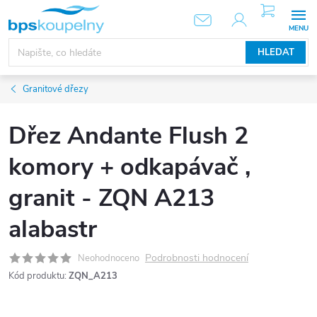
Přejít
NÁKUPNÍ
KOŠÍK
na
obsah
HLEDAT
Granitové dřezy
Dřez Andante Flush 2
komory + odkapávač ,
granit - ZQN A213
alabastr
Podrobnosti hodnocení
Neohodnoceno
Kód produktu:
ZQN_A213