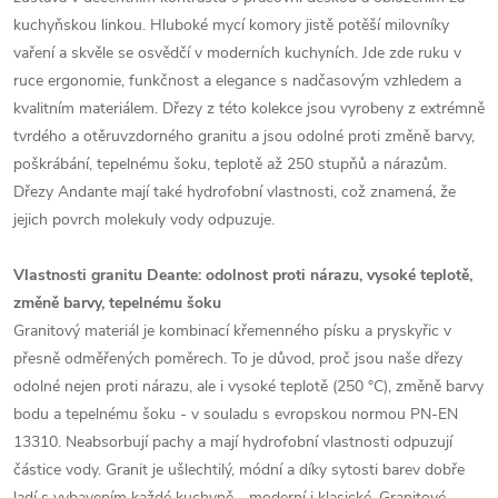
kuchyňskou linkou. Hluboké mycí komory jistě potěší milovníky
vaření a skvěle se osvědčí v moderních kuchyních. Jde zde ruku v
ruce ergonomie, funkčnost a elegance s nadčasovým vzhledem a
kvalitním materiálem. Dřezy z této kolekce jsou vyrobeny z extrémně
tvrdého a otěruvzdorného granitu a jsou odolné proti změně barvy,
poškrábání, tepelnému šoku, teplotě až 250 stupňů a nárazům.
Dřezy Andante mají také hydrofobní vlastnosti, což znamená, že
jejich povrch molekuly vody odpuzuje.
Vlastnosti granitu Deante: odolnost proti nárazu, vysoké teplotě,
změně barvy, tepelnému šoku
Granitový materiál je kombinací křemenného písku a pryskyřic v
přesně odměřených poměrech. To je důvod, proč jsou naše dřezy
odolné nejen proti nárazu, ale i vysoké teplotě (250 °C), změně barvy
bodu a tepelnému šoku - v souladu s evropskou normou PN-EN
13310. Neabsorbují pachy a mají hydrofobní vlastnosti odpuzují
částice vody. Granit je ušlechtilý, módní a díky sytosti barev dobře
ladí s vybavením každé kuchyně - moderní i klasické. Granitové