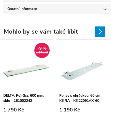
Ostatní informace
Mohlo by se vám také líbit
-9 %
1 971 Kč
DELTA: Polička, 600 mm,
Police s ohrádkou, 60 cm
sklo - 181002242
KEIRA - KE 22091AX-60-
26
1 790 Kč
1 190 Kč