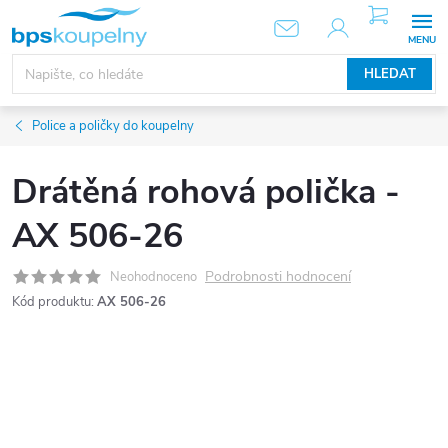
Přejít
NÁKUPNÍ
KOŠÍK
na
obsah
HLEDAT
Police a poličky do koupelny
Drátěná rohová polička -
AX 506-26
Podrobnosti hodnocení
Neohodnoceno
Kód produktu:
AX 506-26