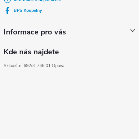
t
í
BPS Koupelny
Informace pro vás
Kde nás najdete
Skladištní 692/3, 746 01 Opava