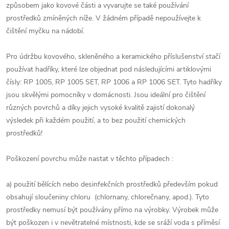
způsobem jako kovové části a vyvarujte se také používání
prostředků zmíněných níže. V žádném případě nepoužívejte k
čištění myčku na nádobí.
Pro údržbu kovového, skleněného a keramického příslušenství stačí
používat hadříky, které lze objednat pod následujícími artiklovými
čísly: RP 1005, RP 1005 SET, RP 1006 a RP 1006 SET. Tyto hadříky
jsou skvělými pomocníky v domácnosti. Jsou ideální pro čištění
různých povrchů a díky jejich vysoké kvalitě zajistí dokonalý
výsledek při každém použití, a to bez použití chemických
prostředků!
Poškození povrchu může nastat v těchto případech :
a) použití bělících nebo desinfekčních prostředků především pokud
obsahují sloučeniny chloru (chlornany, chlorečnany, apod.). Tyto
prostředky nemusí být používány přímo na výrobky. Výrobek může
být poškozen i v nevětratelné místnosti, kde se sráží voda s příměsí