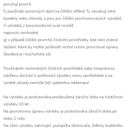
porušují povrch.
f) používání ponorných lázní na čištění stříbra! Ty obsahují silné
kyseliny nebo chloridy a jsou pro čištění pochromovaných výrobků
či výrobků z korozivzdorné oceli rovněž
naprosto nevhodné.
g) v případě čištění povrchů čistícími prostředky, kde není známé
složení, které by mohlo poškodit vrchní vrstvu povrchové úpravy.
Škodlivá je i kuchyňská sůl.
Používáním nevhodných čistících prostředků nebo nesprávnou
údržbou dochází k poškození výrobku vinou spotřebitele a na
vzniklé závady nemůže být uplatněna reklamace!
Na výrobky je poskytována prodloužená záruční doba na funkčnost
výrobku 10 let.
Na povrchovou úpravu výrobku je poskytována záruční doba po
dobu 2 roky.
Na části výrobku zahrnující: pumpička dávkovače, štětiny toaletního