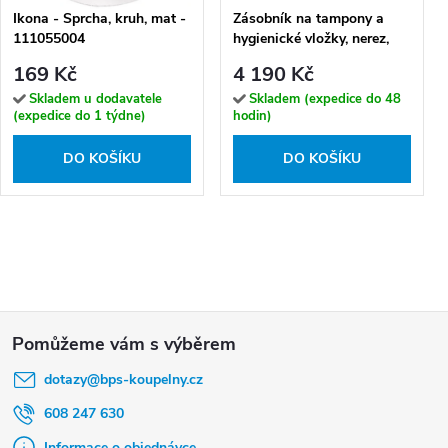
Ikona - Sprcha, kruh, mat -
Zásobník na tampony a
111055004
hygienické vložky, nerez,
bílý - 101403278
169 Kč
4 190 Kč
Skladem u dodavatele
Skladem (expedice do 48
(expedice do 1 týdne)
hodin)
DO KOŠÍKU
DO KOŠÍKU
Z
á
dotazy
@
bps-koupelny.cz
p
a
608 247 630
Informace o objednávce