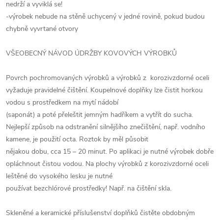
nedrží a vyviklá se!
-výrobek nebude na stěně uchycený v jedné rovině, pokud budou
chybně vyvrtané otvory
VŠEOBECNÝ NÁVOD ÚDRŽBY KOVOVÝCH VÝROBKŮ
Povrch pochromovaných výrobků a výrobků z korozivzdorné oceli
vyžaduje pravidelné čištění. Koupelnové doplňky lze čistit horkou
vodou s prostředkem na mytí nádobí
(saponát) a poté přeleštit jemným hadříkem a vytřít do sucha.
Nejlepší způsob na odstranění silnějšího znečištění, např. vodního
kamene, je použití octa. Roztok by měl působit
nějakou dobu, cca 15 – 20 minut. Po aplikaci je nutné výrobek dobře
opláchnout čistou vodou. Na plochy výrobků z korozivzdorné oceli
leštěné do vysokého lesku je nutné
používat bezchlórové prostředky! Např. na čištění skla.
Skleněné a keramické příslušenství doplňků čistěte obdobným