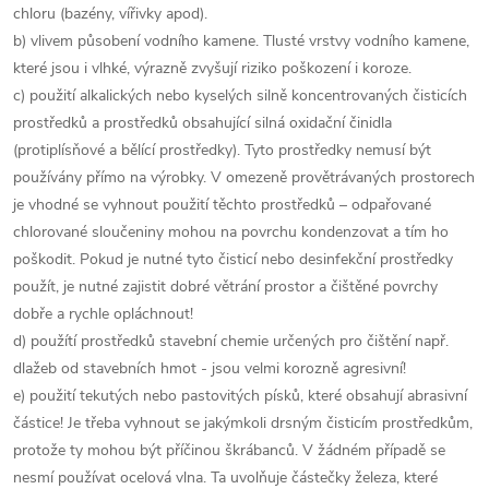
chloru (bazény, vířivky apod).
b) vlivem působení vodního kamene. Tlusté vrstvy vodního kamene,
které jsou i vlhké, výrazně zvyšují riziko poškození i koroze.
c) použití alkalických nebo kyselých silně koncentrovaných čisticích
prostředků a prostředků obsahující silná oxidační činidla
(protiplísňové a bělící prostředky). Tyto prostředky nemusí být
používány přímo na výrobky. V omezeně provětrávaných prostorech
je vhodné se vyhnout použití těchto prostředků – odpařované
chlorované sloučeniny mohou na povrchu kondenzovat a tím ho
poškodit. Pokud je nutné tyto čisticí nebo desinfekční prostředky
použít, je nutné zajistit dobré větrání prostor a čištěné povrchy
dobře a rychle opláchnout!
d) použítí prostředků stavební chemie určených pro čištění např.
dlažeb od stavebních hmot - jsou velmi korozně agresivní!
e) použití tekutých nebo pastovitých písků, které obsahují abrasivní
částice! Je třeba vyhnout se jakýmkoli drsným čisticím prostředkům,
protože ty mohou být příčinou škrábanců. V žádném případě se
nesmí používat ocelová vlna. Ta uvolňuje částečky železa, které