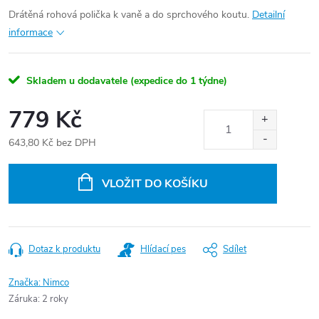
Drátěná rohová polička k vaně a do sprchového koutu.
Detailní
informace
Skladem u dodavatele (expedice do 1 týdne)
779 Kč
643,80 Kč bez DPH
Měrná
cena:
VLOŽIT DO KOŠÍKU
Dotaz k produktu
Hlídací pes
Sdílet
Značka:
Nimco
Záruka
:
2 roky