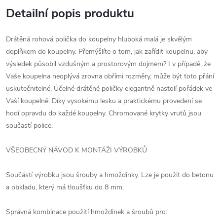
Detailní popis produktu
Drátěná rohová polička do koupelny hluboká malá je skvělým
doplňkem do koupelny. Přemýšlíte o tom, jak zařídit koupelnu, aby
výsledek působil vzdušným a prostorovým dojmem? I v případě, že
Vaše koupelna neoplývá zrovna obřími rozměry, může být toto přání
uskutečnitelné. Účelné drátěné poličky elegantně nastolí pořádek ve
Vaší koupelně. Díky vysokému lesku a praktickému provedení se
hodí opravdu do každé koupelny. Chromované krytky vrutů jsou
součastí police.
VŠEOBECNÝ NÁVOD K MONTÁŽI VÝROBKŮ
Součástí výrobku jsou šrouby a hmoždinky. Lze je použit do betonu
a obkladu, který má tloušťku do 8 mm.
Správná kombinace použití hmoždinek a šroubů pro: