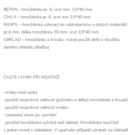
BETON – hmoždinka pr. 6, vrut min. 3,5*40 mm
CIHLA – hmoždinka pr. 6, vrut min 3,5*40 mm
RIGIPS – hmoždinka uzlovací do sádrokartonu a dutých materiálů
pr.6 mm, délka hmoždinky 35 mm, vrut 3,5*40 mm
OBKLAD – hmoždinky a šrouby- nutné použít delší o tloušťku
daného obkladu (dlažby)
ČASTÉ CHYBY PŘI MONTÁŽI
-vrtání mezi spáry
-použití nesprávné velikosti (průměru a délky) hmoždinek a šroubů
-použití nesprávné velikosti vrtáku
-zanesený otvor po vyvrtání
-použitá hmoždinka vyčnívá nad obklad. Hmoždinka musí být
v jedné rovině s obkladem. V opačném případě výrobek na obkladě