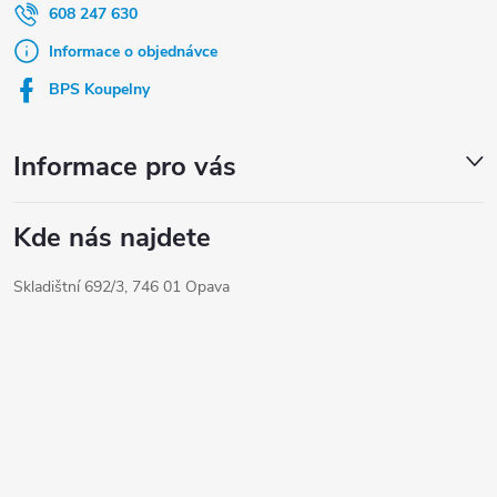
a
608 247 630
t
Informace o objednávce
í
BPS Koupelny
Informace pro vás
Kde nás najdete
Skladištní 692/3, 746 01 Opava