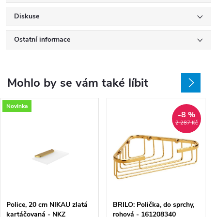
Diskuse
Ostatní informace
Mohlo by se vám také líbit
Novinka
-8 %
2 287 Kč
Police, 20 cm NIKAU zlatá
BRILO: Polička, do sprchy,
kartáčovaná - NKZ
rohová - 161208340