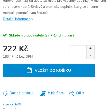
rohové řešení zajistí dostatek místa pro všechny doplňky i v menším
sprchovém koutě. Stylový a praktický doplněk, který se snadno
montuje pomocí dvou šroubů.
Detailní informace
Skladem u dodavatele (za 7-14 dní u vás)
222 Kč
183,47 Kč bez DPH
Měrná
cena:
VLOŽIT DO KOŠÍKU
Dotaz k produktu
Hlídací pes
Sdílet
Značka:
AWD