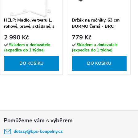
HELP: Madlo, ve tvaru L,
Držák na ručníky, 63 cm
rohové, pravé, skládané, s
BORMO černá - BRC
krytkou, bílá - 301153023
11061-90
2 990 Kč
779 Kč
Skladem u dodavatele
Skladem u dodavatele
(expedice do 1 týdne)
(expedice do 1 týdne)
DO KOŠÍKU
DO KOŠÍKU
Z
á
dotazy
@
bps-koupelny.cz
p