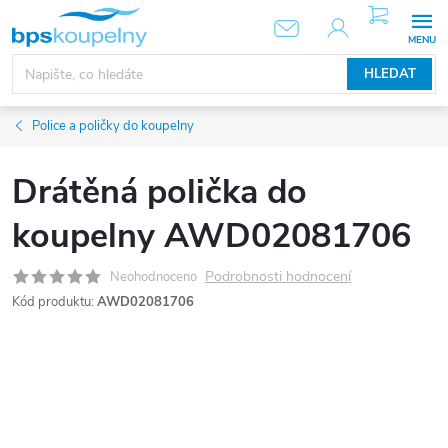
Přejít
NÁKUPNÍ
KOŠÍK
na
obsah
HLEDAT
Police a poličky do koupelny
Drátěná polička do
koupelny AWD02081706
Podrobnosti hodnocení
Neohodnoceno
Kód produktu:
AWD02081706