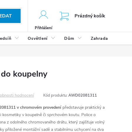
KOŠÍK
EDAT
Prázdný košík
Přihlášení
edsíň
Osvětlení
Dům
Zahrada
Výp
 do koupelny
obnosti hodnocení
Kód produktu:
AWD02081311
2081311 v chromovém provedení
představuje praktický a
ci kosmetiky v koupelně či sprchovém koutu. Police o
na z odolného chromovaného drátu, který zajišťuje volný
ky přiložené montážní sadě a stabilnímu uchycení na dva