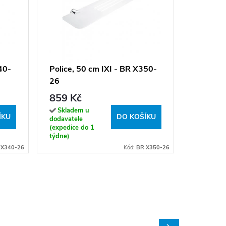
Police, 
26
989 K
40-
Police, 50 cm IXI - BR X350-
26
Sklade
dodavatel
859 Kč
(expedice
týdne)
Skladem u
ÍKU
DO KOŠÍKU
dodavatele
(expedice do 1
týdne)
 X340-26
Kód:
BR X350-26