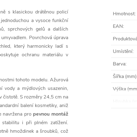
ě s klasickou drátěnou policí
Hmotnost
:
jednoduchou a vysoce funkční
EAN
:
nů, sprchových gelů a dalších
d umyvadlem. Povrchová úprava
Produktová
hled, který harmonicky ladí s
Umístění
:
oskytuje ochranu materiálu v
Barva
:
Šířka (mm)
dnostmi tohoto modelu. Ažurová
ní vody a mýdlových usazenin,
Výška (mm
v čistotě. S rozměry 24,5 cm na
Hloubka (
andardní balení kosmetiky, aniž
je navržena pro
pevnou montáž
tabilitu i při plném zatížení.
četně hmoždinek a šroubků, což