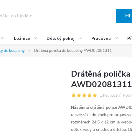
HL
Ložnice
Dětský pokoj
Pracovna
Př
čky do koupelny
Drátěná polička do koupelny AWD02081311
Drátěná polička
AWD02081311
Podr
1 hodnocení
Nástěnná drátěná police AWD0
univerzální doplněk pro organiza
rozměrech 24,5 x 12 cm je vyrobe
odtok vody a snadnou údržbu. Dí