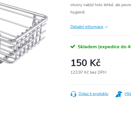
otvory nabízí toto lehké, ale pev
hygieně.
Detailní informace
Skladem (expedice do 4
150 Kč
123,97 Kč bez DPH
Měrná
cena:
Dotaz k produktu
Hlí