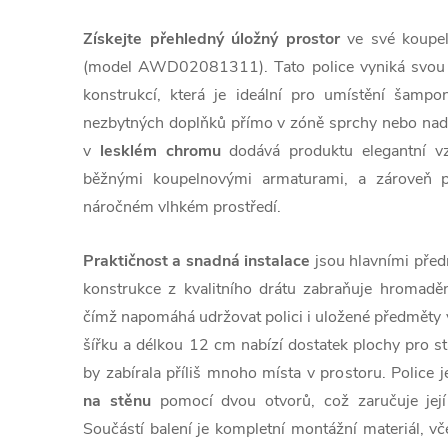
Získejte přehledný úložný prostor
ve své koupeln
(model AWD02081311). Tato police vyniká svou 
konstrukcí, která je ideální pro umístění šampo
nezbytných doplňků přímo v zóně sprchy nebo na
v
lesklém chromu
dodává produktu elegantní vz
běžnými koupelnovými armaturami, a zároveň p
náročném vlhkém prostředí.
Praktičnost a snadná instalace
jsou hlavními pře
konstrukce z kvalitního drátu zabraňuje hromadě
čímž napomáhá udržovat polici i uložené předměty 
šířku a délkou 12 cm nabízí dostatek plochy pro st
by zabírala příliš mnoho místa v prostoru. Police 
na stěnu
pomocí dvou otvorů, což zaručuje její s
Součástí balení je kompletní montážní materiál, v