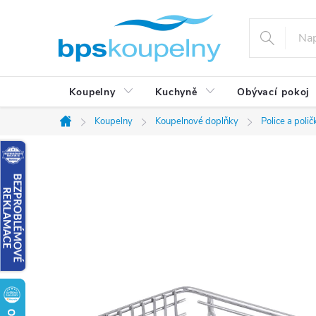
Přejít
na
obsah
Koupelny
Kuchyně
Obývací pokoj
Koupelny
Koupelnové doplňky
Police a poli
Domů