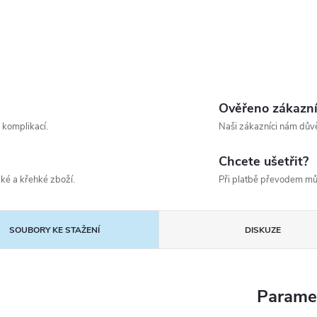
Ověřeno zákazn
 komplikací.
Naši zákazníci nám důvě
Chcete ušetřit?
ké a křehké zboží.
Při platbě převodem mů
SOUBORY KE STAŽENÍ
DISKUZE
Parame