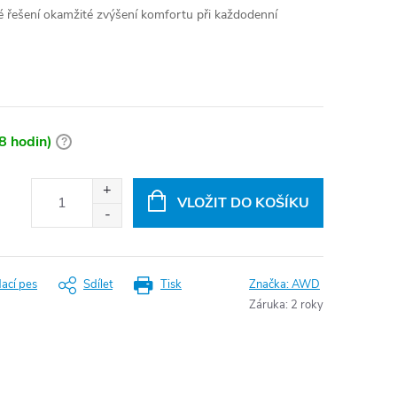
né řešení okamžité zvýšení komfortu při každodenní
8 hodin)
?
VLOŽIT DO KOŠÍKU
dací pes
Sdílet
Tisk
Značka:
AWD
Záruka
:
2 roky