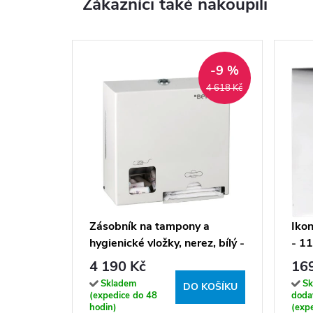
Zákazníci také nakoupili
-9 %
4 618 Kč
Zásobník na tampony a
Ikon
hygienické vložky, nerez, bílý -
- 1
101403278
4 190 Kč
16
Skladem
Sk
DO KOŠÍKU
(expedice do 48
doda
hodin)
(exp