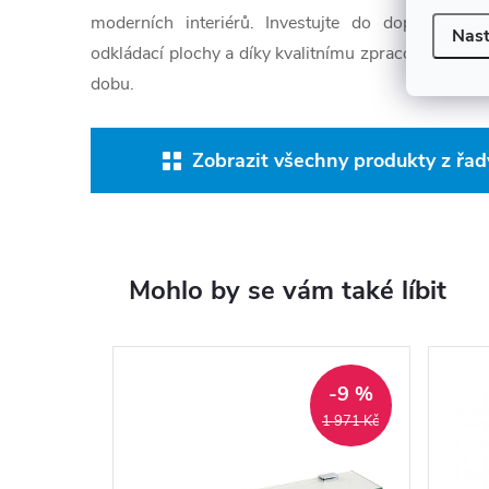
moderních interiérů. Investujte do doplňku, kte
Nast
odkládací plochy a díky kvalitnímu zpracování vám 
dobu.
Zobrazit všechny produkty z řa
Mohlo by se vám také líbit
-9 %
1 971 Kč