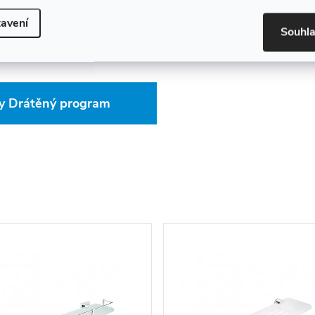
rý efektivně vyřeší nedostatek
avení
Souhl
bude spolehlivě sloužit dlouhou
dy Drátěný program