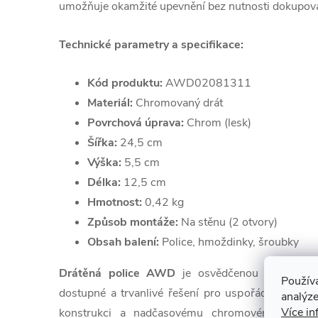
umožňuje okamžité upevnění bez nutnosti dokupová
Technické parametry a specifikace:
Kód produktu:
AWD02081311
Materiál:
Chromovaný drát
Povrchová úprava:
Chrom (lesk)
Šířka:
24,5 cm
Výška:
5,5 cm
Délka:
12,5 cm
Hmotnost:
0,42 kg
Způsob montáže:
Na stěnu (2 otvory)
Obsah balení:
Police, hmoždinky, šroubky
Drátěná police AWD
je osvědčenou volbou pr
Použív
dostupné a trvanlivé řešení pro uspořádání koupe
analýze
Více in
konstrukci a nadčasovému chromovému proved