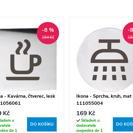
-8 %
-
184 Kč
18
a - Kavárna, čtverec, lesk
Ikona - Sprcha, kruh, mat 
11056061
111055004
9 Kč
169 Kč
ladem u
Skladem u
DO KOŠÍKU
DO KOŠ
vatele
dodavatele
edice do 1
(expedice do 1