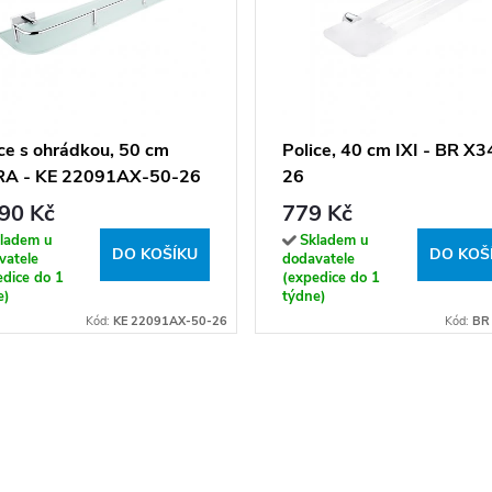
ce s ohrádkou, 50 cm
Police, 40 cm IXI - BR X3
RA - KE 22091AX-50-26
26
90 Kč
779 Kč
ladem u
Skladem u
DO KOŠÍKU
DO KOŠ
vatele
dodavatele
edice do 1
(expedice do 1
e)
týdne)
Kód:
KE 22091AX-50-26
Kód:
BR