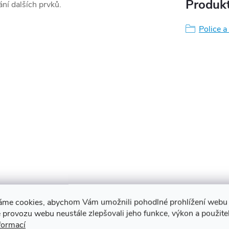
Produkt
ní dalších prvků.
Police a
o každého, kdo hledá cenově
áme cookies, abychom Vám umožnili pohodlné prohlížení webu 
lnových potřeb. Díky své lehké
 provozu webu neustále zlepšovali jeho funkce, výkon a použite
formací
ení se hodí do tradičních i