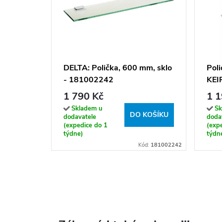
DELTA: Polička, 600 mm, sklo
Poli
- 181002242
KEI
1 790 Kč
1 1
Skladem u
Sk
DO KOŠÍKU
dodavatele
doda
(expedice do 1
(exp
týdne)
týdn
Kód:
181002242