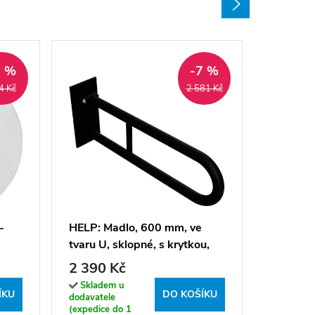
8 %
-7 %
4 Kč
2 581 Kč
HELP: M
tvaru U,
nohou, 
4 290 
-
HELP: Madlo, 600 mm, ve
krytky, 
tvaru U, sklopné, s krytkou,
Sklade
301102
dodavatel
černá - 301607270
2 390 Kč
(expedice
týdne)
Skladem u
ÍKU
DO KOŠÍKU
dodavatele
(expedice do 1